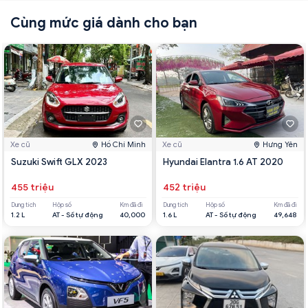
Cùng mức giá dành cho bạn
Xe cũ
Hồ Chí Minh
Xe cũ
Hưng Yên
Suzuki Swift GLX 2023
Hyundai Elantra 1.6 AT 2020
455 triệu
452 triệu
Dung tích
Hộp số
Km đã đi
Dung tích
Hộp số
Km đã đi
1.2 L
AT - Số tự động
40,000
1.6 L
AT - Số tự động
49,648