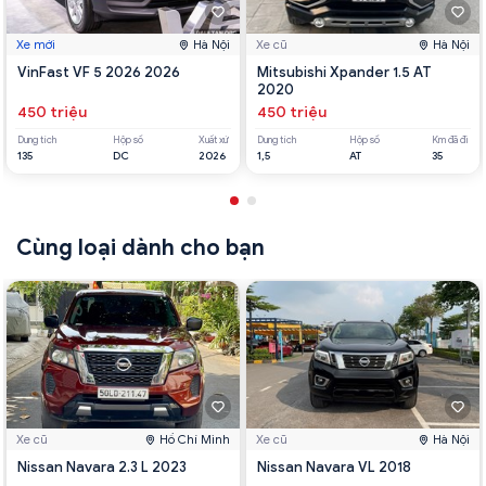
Xe mới
Hà Nội
Xe cũ
Hà Nội
VinFast VF 5 2026 2026
Mitsubishi Xpander 1.5 AT
2020
450 triệu
450 triệu
Dung tích
Hộp số
Xuất xứ
Dung tích
Hộp số
Km đã đi
135
DC
2026
1,5
AT
35
Cùng loại dành cho bạn
Xe cũ
Hồ Chí Minh
Xe cũ
Hà Nội
Nissan Navara 2.3 L 2023
Nissan Navara VL 2018