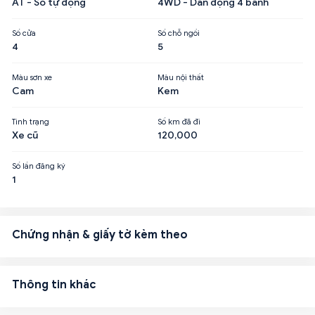
AT - Số tự động
4WD - Dẫn động 4 bánh
Số cửa
Số chỗ ngồi
4
5
Màu sơn xe
Màu nội thất
Cam
Kem
Tình trạng
Số km đã đi
Xe cũ
120,000
Số lần đăng ký
1
Chứng nhận & giấy tờ kèm theo
Thông tin khác