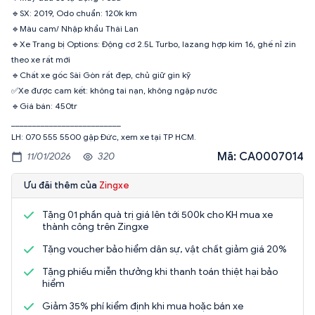
🔹SX: 2019, Odo chuẩn: 120k km
🔹Màu cam/ Nhập khẩu Thái Lan
🔹Xe Trang bị Options: Động cơ 2.5L Turbo, lazang hợp kim 16, ghế nỉ zin
theo xe rất mới
🔹Chất xe gốc Sài Gòn rất đẹp, chủ giữ gìn kỹ
✅Xe được cam kết: không tai nạn, không ngập nước
🔹Giá bán: 450tr
__________________________
LH: 070 555 5500 gặp Đức, xem xe tại TP HCM.
Mã: CA0007014
11/01/2026
320
Ưu đãi thêm của
Zingxe
Tặng 01 phần quà trị giá lên tới 500k cho KH mua xe
thành công trên Zingxe
Tặng voucher bảo hiểm dân sự, vật chất giảm giá 20%
Tặng phiếu miễn thưởng khi thanh toán thiệt hại bảo
hiểm
Giảm 35% phí kiểm định khi mua hoặc bán xe