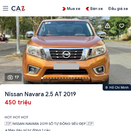
Mua xe
Bán xe
Đấu giá xe
17
Hồ Chí Minh
Nissan Navara 2.5 AT 2019
450 triệu
HOT HOT HOT
🇯🇵 NISSAN NAVARA 2019 SỐ TỰ ĐỘNG SIÊU ĐẸP 🇯🇵
🔹Máy dầu số tự động 1 cầu