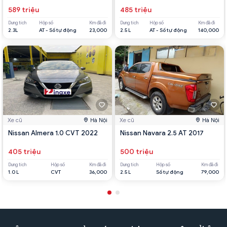
589 triệu
485 triệu
Dung tích
Hộp số
Km đã đi
Dung tích
Hộp số
Km đã đi
2.3L
AT - Số tự động
23,000
2.5 L
AT - Số tự động
140,000
Xe cũ
Hà Nội
Xe cũ
Hà Nội
Nissan Almera 1.0 CVT 2022
Nissan Navara 2.5 AT 2017
405 triệu
500 triệu
Dung tích
Hộp số
Km đã đi
Dung tích
Hộp số
Km đã đi
1.0 L
CVT
36,000
2.5 L
Số tự động
79,000