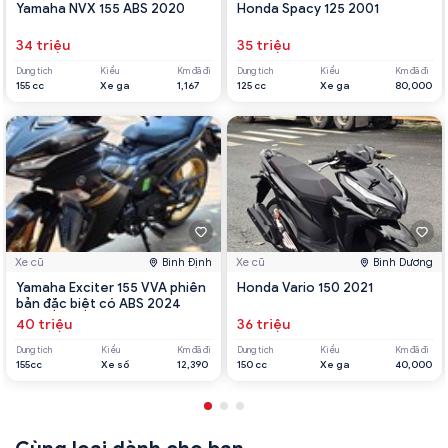
Yamaha NVX 155 ABS 2020
Honda Spacy 125 2001
34 triệu
35 triệu
Dung tích
Kiểu
Km đã đi
Dung tích
Kiểu
Km đã đi
155 cc
Xe ga
1,167
125 cc
Xe ga
80,000
Xe cũ
Bình Định
Xe cũ
Bình Dương
Yamaha Exciter 155 VVA phiên
Honda Vario 150 2021
bản đặc biệt có ABS 2024
40 triệu
36 triệu
Dung tích
Kiểu
Km đã đi
Dung tích
Kiểu
Km đã đi
155cc
Xe số
12,390
150 cc
Xe ga
40,000