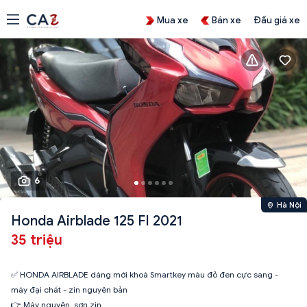
Mua xe
Bán xe
Đấu giá xe
6
Hà Nội
Honda Airblade 125 FI 2021
35 triệu
✅ HONDA AIRBLADE dáng mới khoá Smartkey màu đỏ đen cực sang -
máy đại chất - zin nguyên bản
👉 Máy nguyên, sơn zin