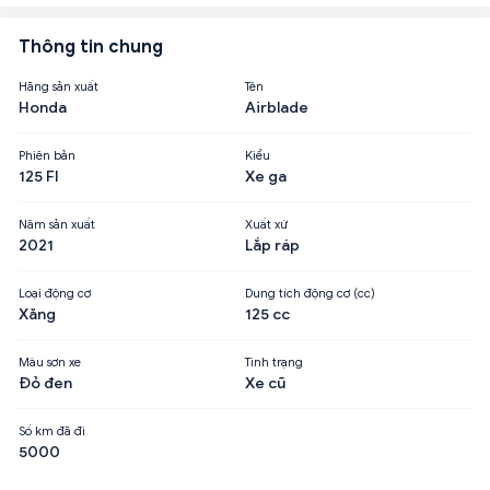
Thông tin chung
Hãng sản xuất
Tên
Honda
Airblade
Phiên bản
Kiểu
125 FI
Xe ga
Năm sản xuất
Xuất xứ
2021
Lắp ráp
Loại động cơ
Dung tích động cơ (cc)
Xăng
125 cc
Màu sơn xe
Tình trạng
Đỏ đen
Xe cũ
Số km đã đi
5000