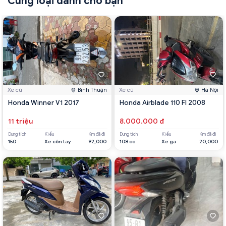
Cùng loại dành cho bạn
Xe cũ
Bình Thuận
Xe cũ
Hà Nội
Honda Winner V1 2017
Honda Airblade 110 FI 2008
11 triệu
8.000.000 đ
Dung tích
Kiểu
Km đã đi
Dung tích
Kiểu
Km đã đi
150
Xe côn tay
92,000
108 cc
Xe ga
20,000