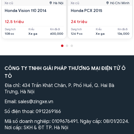
Xe cũ
Hà Nội
Xe cũ
Hồ Chí Minh
Honda Vision 110 2014
Honda PCX 2015
12.5 triệu
24 triệu
Dung tích
Kiểu
Km đã đi
Dung tích
Kiểu
Km đã đi
108 cc
Xe ga
400,000
124.9 cc
Xe ga
136,000
CÔNG TY TNHH GIẢI PHÁP THƯƠNG MẠI ĐIỆN TỬ Ô
TÔ
Địa chỉ: 434 Trần Khát Chân, P. Phố Huế, Q. Hai Bà
Trưng, Hà Nội
Email:
sales@zingxe.vn
Số điện thoại:
0912269166
Mã số doanh nghiệp: 0109676491. Ngày cấp: 08/01/2024.
Nơi cấp: SKH & ĐT TP. Hà Nội