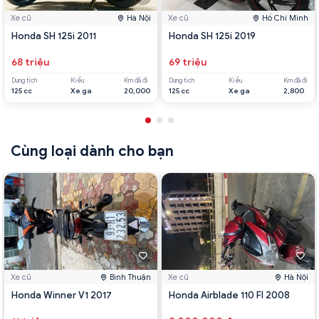
Xe cũ
Hà Nội
Xe cũ
Hồ Chí Minh
Honda SH 125i 2011
Honda SH 125i 2019
68 triệu
69 triệu
Dung tích
Kiểu
Km đã đi
Dung tích
Kiểu
Km đã đi
125 cc
Xe ga
20,000
125 cc
Xe ga
2,800
Cùng loại dành cho bạn
Xe cũ
Bình Thuận
Xe cũ
Hà Nội
Honda Winner V1 2017
Honda Airblade 110 FI 2008