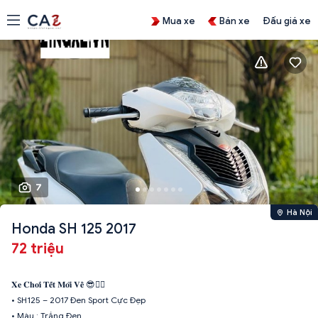
Mua xe
Bán xe
Đấu giá xe
7
Hà Nội
Honda SH 125 2017
72 triệu
𝐗𝐞 𝐂𝐡𝐨̛𝐢 𝐓𝐞̂́𝐭 𝐌𝐨̛́𝐢 𝐕𝐞̂̀ 😎👍🏻
• SH125 – 2017 Đen Sport Cực Đẹp
• Màu : Trắng Đen