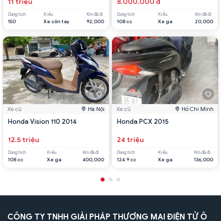
11 triệu
8.000.000 đ
Dung tích
Kiểu
Km đã đi
Dung tích
Kiểu
Km đã đi
150
Xe côn tay
92,000
108 cc
Xe ga
20,000
Xe cũ
Hà Nội
Xe cũ
Hồ Chí Minh
Honda Vision 110 2014
Honda PCX 2015
12.5 triệu
24 triệu
Dung tích
Kiểu
Km đã đi
Dung tích
Kiểu
Km đã đi
108 cc
Xe ga
400,000
124.9 cc
Xe ga
136,000
CÔNG TY TNHH GIẢI PHÁP THƯƠNG MẠI ĐIỆN TỬ Ô