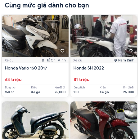
Cùng mức giá dành cho bạn
Xe cũ
Hồ Chí Minh
Xe cũ
Nam Định
Honda Vario 150 2017
Honda SH 2022
63 triệu
81 triệu
Dung tích
Kiểu
Km đã đi
Dung tích
Kiểu
Km đã đi
150 cc
Xe ga
25,000
150
Xe ga
25,000