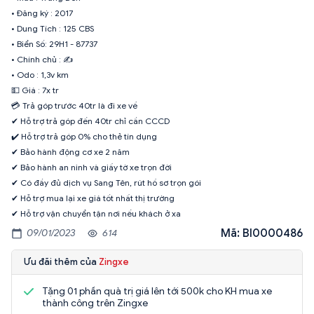
• Đăng ký : 2017
• Dung Tích : 125 CBS
• Biển Số: 29H1 - 87737
• Chính chủ : ✍️
• Odo : 1,3v km
💵 Giá : 7x tr
💳 Trả góp trước 40tr là đi xe về
✔ Hỗ trợ trả góp đến 40tr chỉ cần CCCD
✔️ Hỗ trợ trả góp 0% cho thẻ tín dụng
✔ Bảo hành động cơ xe 2 năm
✔ Bảo hành an ninh và giấy tờ xe trọn đời
✔ Có đầy đủ dịch vụ Sang Tên, rút hồ sơ trọn gói
✔ Hỗ trợ mua lại xe giá tốt nhất thị trường
✔ Hỗ trợ vận chuyển tận nơi nếu khách ở xa
Mã: BI0000486
09/01/2023
614
Ưu đãi thêm của
Zingxe
Tặng 01 phần quà trị giá lên tới 500k cho KH mua xe
thành công trên Zingxe