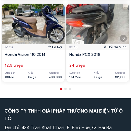
Xe cũ
Hà Nội
Xe cũ
Hồ Chí Minh
Honda Vision 110 2014
Honda PCX 2015
12.5 triệu
24 triệu
Dung tích
Kiểu
Km đã đi
Dung tích
Kiểu
Km đã đi
108 cc
Xe ga
400,000
124.9 cc
Xe ga
136,000
CÔNG TY TNHH GIẢI PHÁP THƯƠNG MẠI ĐIỆN TỬ Ô
TÔ
Địa chỉ: 434 Trần Khát Chân, P. Phố Huế, Q. Hai Bà