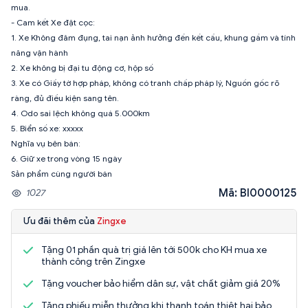
mua.
- Cam kết Xe đặt cọc:
1. Xe Không đâm đụng, tai nạn ảnh hưởng đến kết cấu, khung gầm và tính
năng vận hành
2. Xe không bị đại tu động cơ, hộp số
3. Xe có Giấy tờ hợp pháp, không có tranh chấp pháp lý, Nguồn gốc rõ
ràng, đủ điều kiện sang tên.
4. Odo sai lệch không quá 5.000km
5. Biển số xe: xxxxx
Nghĩa vụ bên bán:
6. Giữ xe trong vòng 15 ngày
Sản phẩm cùng người bán
Mã: BI0000125
1027
Ưu đãi thêm của
Zingxe
Tặng 01 phần quà trị giá lên tới 500k cho KH mua xe
thành công trên Zingxe
Tặng voucher bảo hiểm dân sự, vật chất giảm giá 20%
Tặng phiếu miễn thưởng khi thanh toán thiệt hại bảo