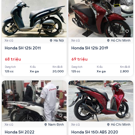
Xe cũ
Hà Nội
Xe cũ
Hồ Chí Minh
Honda SH 125i 2011
Honda SH 125i 2019
68 triệu
69 triệu
Dung tích
Kiểu
Km đã đi
Dung tích
Kiểu
Km đã đi
125 cc
Xe ga
20,000
125 cc
Xe ga
2,800
Xe cũ
Nam Định
Xe cũ
Hồ Chí Minh
Honda SH 2022
Honda SH 150i ABS 2020