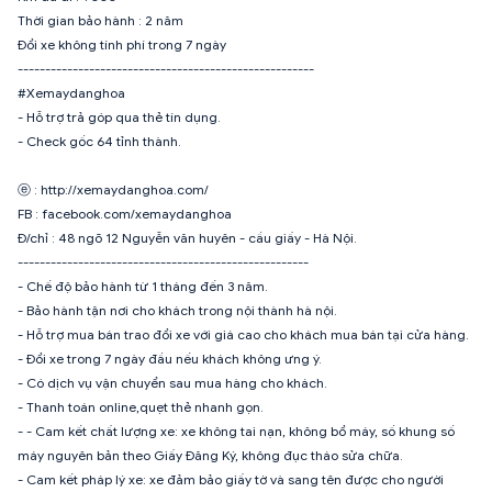
Thời gian bảo hành : 2 năm
Đổi xe không tính phí trong 7 ngày
------------------------------------------------------
#Xemaydanghoa
- Hỗ trợ trả góp qua thẻ tín dụng.
- Check gốc 64 tỉnh thành.
ⓔ : http://xemaydanghoa.com/
FB : facebook.com/xemaydanghoa
Đ/chỉ : 48 ngõ 12 Nguyễn văn huyên - cầu giấy - Hà Nội.
-----------------------------------------------------
- Chế độ bảo hành từ 1 tháng đến 3 năm.
- Bảo hành tận nơi cho khách trong nội thành hà nội.
- Hỗ trợ mua bán trao đổi xe với giá cao cho khách mua bán tại cửa hàng.
- Đổi xe trong 7 ngày đầu nếu khách không ưng ý.
- Có dịch vụ vận chuyển sau mua hàng cho khách.
- Thanh toán online,quẹt thẻ nhanh gọn.
- - Cam kết chất lượng xe: xe không tai nạn, không bổ máy, số khung số
máy nguyên bản theo Giấy Đăng Ký, không đục tháo sửa chữa.
- Cam kết pháp lý xe: xe đảm bảo giấy tờ và sang tên được cho người