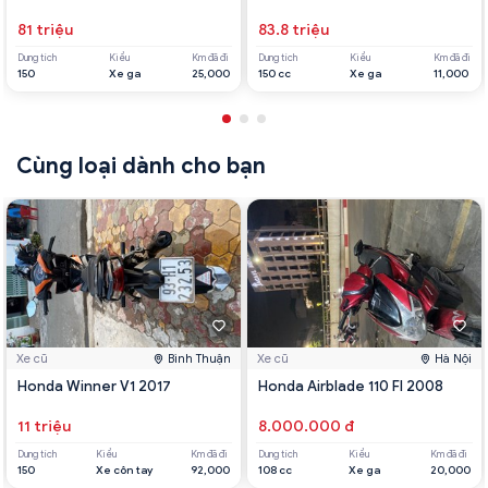
81 triệu
83.8 triệu
Dung tích
Kiểu
Km đã đi
Dung tích
Kiểu
Km đã đi
150
Xe ga
25,000
150 cc
Xe ga
11,000
Cùng loại dành cho bạn
Xe cũ
Bình Thuận
Xe cũ
Hà Nội
Honda Winner V1 2017
Honda Airblade 110 FI 2008
11 triệu
8.000.000 đ
Dung tích
Kiểu
Km đã đi
Dung tích
Kiểu
Km đã đi
150
Xe côn tay
92,000
108 cc
Xe ga
20,000