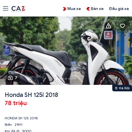
Mua xe
Bán xe
Đấu giá xe
7
Hà Nội
Honda SH 125i 2018
78 triệu
HONDA SH 125 2018
Biển : 29H1
Km đã đi : 9000