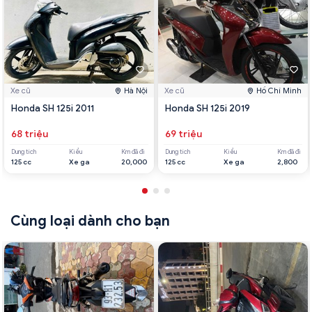
Xe cũ
Hà Nội
Xe cũ
Hồ Chí Minh
Honda SH 125i 2011
Honda SH 125i 2019
68 triệu
69 triệu
Dung tích
Kiểu
Km đã đi
Dung tích
Kiểu
Km đã đi
125 cc
Xe ga
20,000
125 cc
Xe ga
2,800
Cùng loại dành cho bạn