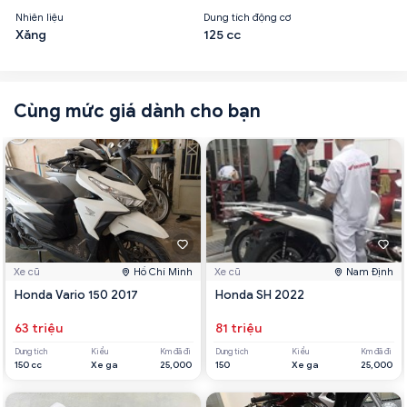
Nhiên liệu
Dung tích động cơ
Xăng
125 cc
Cùng mức giá dành cho bạn
Xe cũ
Hồ Chí Minh
Xe cũ
Nam Định
Honda Vario 150 2017
Honda SH 2022
63 triệu
81 triệu
Dung tích
Kiểu
Km đã đi
Dung tích
Kiểu
Km đã đi
150 cc
Xe ga
25,000
150
Xe ga
25,000