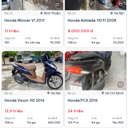
Xe cũ
Bình Thuận
Xe cũ
Hà Nội
Honda Winner V1 2017
Honda Airblade 110 FI 2008
11 triệu
8.000.000 đ
Dung tích
Kiểu
Km đã đi
Dung tích
Kiểu
Km đã đi
150
Xe côn tay
92,000
108 cc
Xe ga
20,000
Xe cũ
Hà Nội
Xe cũ
Hồ Chí Minh
Honda Vision 110 2014
Honda PCX 2015
12.5 triệu
24 triệu
Dung tích
Kiểu
Km đã đi
Dung tích
Kiểu
Km đã đi
108 cc
Xe ga
400,000
124.9 cc
Xe ga
136,000