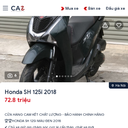
Mua xe
Bán xe
Đấu giá xe
6
Hà Nội
Honda SH 125i 2018
72.8 triệu
CỬA HÀNG CAM KẾT CHẤT LƯỢNG - BẢO HÀNH CHÍNH HÃNG
🏆🏆HONDA SH 125I MÀU ĐEN 2018
✔ Chủ xe giữ gìn chăm sóc cực kì cẩn thận, chất xe mới