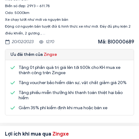
Biển số đẹp: 29Y3 – 611.78
Odo: 5000km
Xe chạy lướt như mới và nguyên bản
Động cơ nguyên bản tuyệt đối & hình thức xe như mới. Đầy đủ phụ kiện 2
điều khiển, 2 gương , …
Mã: BI0000689
20/02/2023
1270
Ưu đãi thêm của
Zingxe
Tặng 01 phần quà trị giá lên tới 500k cho KH mua xe
thành công trên Zingxe
Tặng voucher bảo hiểm dân sự, vật chất giảm giá 20%
Tặng phiếu miễn thưởng khi thanh toán thiệt hại bảo
hiểm
Giảm 35% phí kiểm định khi mua hoặc bán xe
Lợi ích khi mua qua
Zingxe