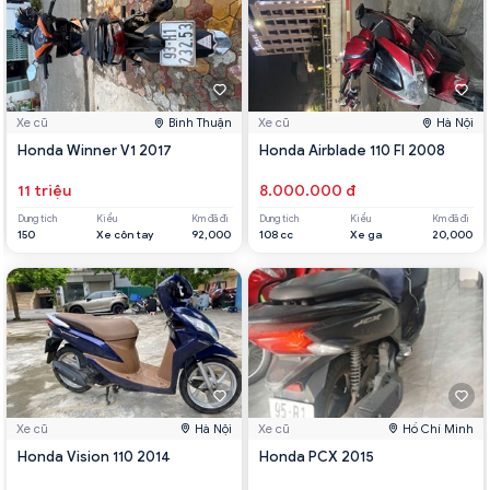
Xe cũ
Bình Thuận
Xe cũ
Hà Nội
Honda Winner V1 2017
Honda Airblade 110 FI 2008
11 triệu
8.000.000 đ
Dung tích
Kiểu
Km đã đi
Dung tích
Kiểu
Km đã đi
150
Xe côn tay
92,000
108 cc
Xe ga
20,000
Xe cũ
Hà Nội
Xe cũ
Hồ Chí Minh
Honda Vision 110 2014
Honda PCX 2015