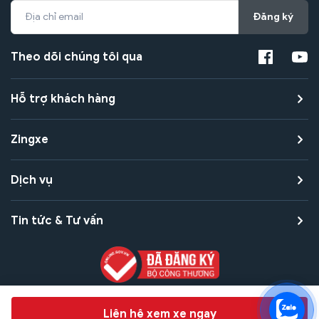
Đăng ký
Theo dõi chúng tôi qua
Hỗ trợ khách hàng
Zingxe
Dịch vụ
Tin tức & Tư vấn
Copyright © 2021 Zingxe. All rights reserved
Chat hỗ trợ
Liên hệ xem xe ngay
Bảo mật thanh toán
Bảo mật quyền riêng tư
Điều khoản sử dụng