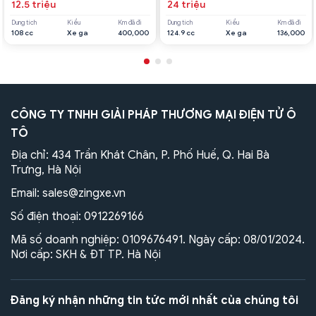
12.5 triệu
24 triệu
Dung tích
Kiểu
Km đã đi
Dung tích
Kiểu
Km đã đi
108 cc
Xe ga
400,000
124.9 cc
Xe ga
136,000
CÔNG TY TNHH GIẢI PHÁP THƯƠNG MẠI ĐIỆN TỬ Ô
TÔ
Địa chỉ: 434 Trần Khát Chân, P. Phố Huế, Q. Hai Bà
Trưng, Hà Nội
Email:
sales@zingxe.vn
Số điện thoại:
0912269166
Mã số doanh nghiệp: 0109676491. Ngày cấp: 08/01/2024.
Nơi cấp: SKH & ĐT TP. Hà Nội
Đăng ký nhận những tin tức mới nhất của chúng tôi