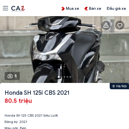
Mua xe
Bán xe
Đấu giá xe
5
Hà Nội
Honda SH 125i CBS 2021
80.5 triệu
Honda SH 125 CBS 2021 Siêu Lướt
Đăng ký: 2021
Màu sơn: Đen