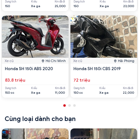
Dung tích
Kiểu
Km đã đi
Dung tích
Kiểu
Km đã đi
150
Xe ga
25,000
150
Xe ga
23,000
Xe cũ
Hồ Chí Minh
Xe cũ
Hải Phòng
Honda SH 150i ABS 2020
Honda SH 150i CBS 2019
83.8 triệu
72 triệu
Dung tích
Kiểu
Km đã đi
Dung tích
Kiểu
Km đã đi
150 cc
Xe ga
11,000
150 cc
Xe ga
22,000
Cùng loại dành cho bạn