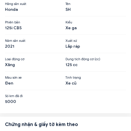
Hãng sản xuất
Tên
Honda
SH
Phiên bản
Kiểu
125i CBS
Xe ga
Năm sản xuất
Xuất xứ
2021
Lắp ráp
Loại động cơ
Dung tích động cơ (cc)
Xăng
125 cc
Màu sơn xe
Tình trạng
Đen
Xe cũ
Số km đã đi
5000
Chứng nhận & giấy tờ kèm theo