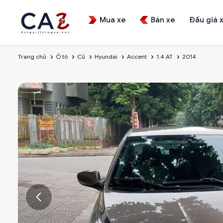
Mua xe
Bán xe
Đấu giá 
Trang chủ
Ô tô
Cũ
Hyundai
Accent
1.4 AT
2014