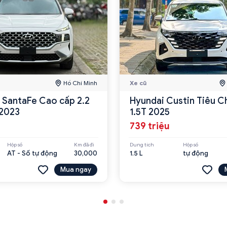
Hồ Chí Minh
Xe cũ
 SantaFe Cao cấp 2.2
Hyundai Custin Tiêu C
2023
1.5T 2025
739 triệu
Hộp số
Km đã đi
Dung tích
Hộp số
AT - Số tự động
30,000
1.5 L
tự động
Mua ngay