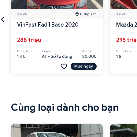
Xe cũ
Hưng Yên
Xe cũ
VinFast Fadil Base 2020
Mazda 2
288 triệu
295 tri
Dung tích
Hộp số
Km đã đi
Dung tích
1.4 L
AT - Số tự động
80,000
1.5
Mua ngay
Cùng loại dành cho bạn