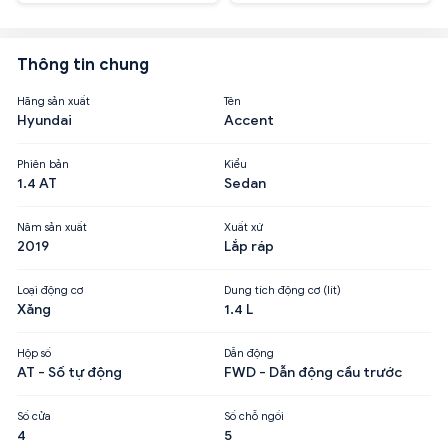
Thông tin chung
Hãng sản xuất
Tên
Hyundai
Accent
Phiên bản
Kiểu
1.4 AT
Sedan
Năm sản xuất
Xuất xứ
2019
Lắp ráp
Loại động cơ
Dung tích động cơ (lít)
Xăng
1.4 L
Hộp số
Dẫn động
AT - Số tự động
FWD - Dẫn động cầu trước
Số cửa
Số chỗ ngồi
4
5