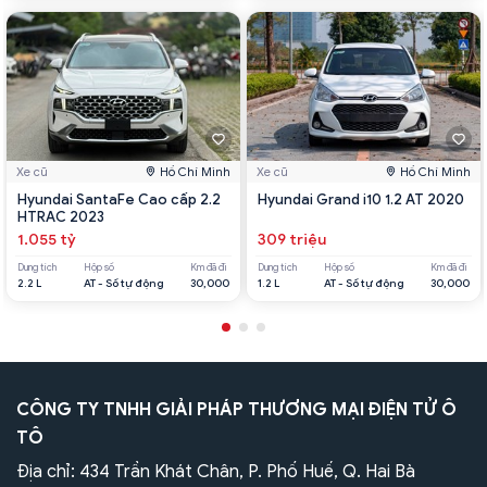
Xe cũ
Hồ Chí Minh
Xe cũ
Hồ Chí Minh
Hyundai SantaFe Cao cấp 2.2
Hyundai Grand i10 1.2 AT 2020
HTRAC 2023
1.055 tỷ
309 triệu
Dung tích
Hộp số
Km đã đi
Dung tích
Hộp số
Km đã đi
2.2 L
AT - Số tự động
30,000
1.2 L
AT - Số tự động
30,000
CÔNG TY TNHH GIẢI PHÁP THƯƠNG MẠI ĐIỆN TỬ Ô
TÔ
Địa chỉ: 434 Trần Khát Chân, P. Phố Huế, Q. Hai Bà