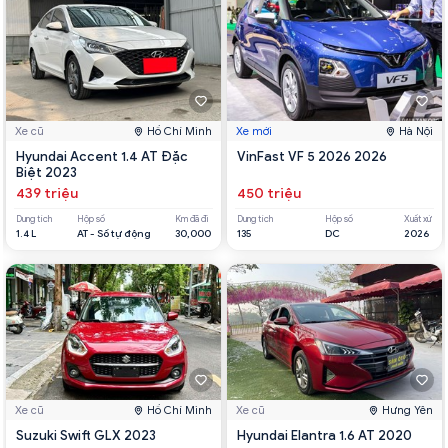
Xe cũ
Hồ Chí Minh
Xe mới
Hà Nội
Hyundai Accent 1.4 AT Đặc
VinFast VF 5 2026 2026
Biệt 2023
439 triệu
450 triệu
Dung tích
Hộp số
Km đã đi
Dung tích
Hộp số
Xuất xứ
1.4 L
AT - Số tự động
30,000
135
DC
2026
Xe cũ
Hồ Chí Minh
Xe cũ
Hưng Yên
Suzuki Swift GLX 2023
Hyundai Elantra 1.6 AT 2020