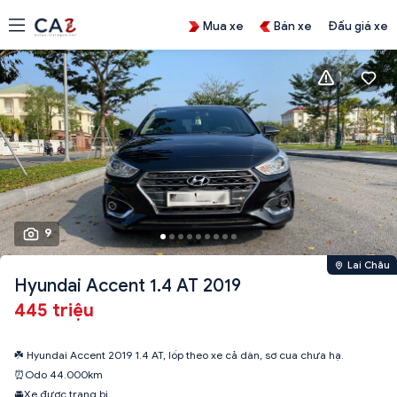
Mua xe
Bán xe
Đấu giá xe
9
Lai Châu
Hyundai Accent 1.4 AT 2019
445 triệu
☘️ Hyundai Accent 2019 1.4 AT, lốp theo xe cả dàn, sơ cua chưa hạ.
⏰Odo 44.000km
🚘Xe được trang bị