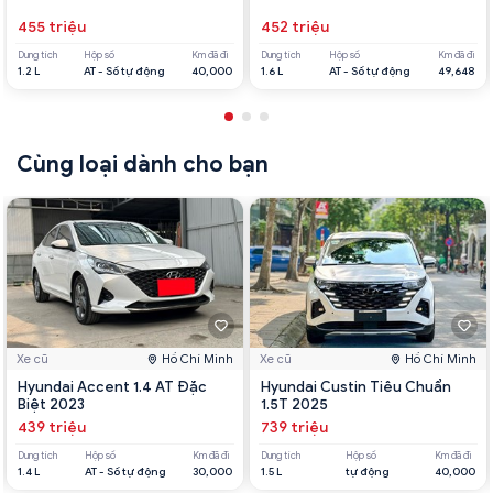
455 triệu
452 triệu
Dung tích
Hộp số
Km đã đi
Dung tích
Hộp số
Km đã đi
1.2 L
AT - Số tự động
40,000
1.6 L
AT - Số tự động
49,648
Cùng loại dành cho bạn
Xe cũ
Hồ Chí Minh
Xe cũ
Hồ Chí Minh
Hyundai Accent 1.4 AT Đặc
Hyundai Custin Tiêu Chuẩn
Biệt 2023
1.5T 2025
439 triệu
739 triệu
Dung tích
Hộp số
Km đã đi
Dung tích
Hộp số
Km đã đi
1.4 L
AT - Số tự động
30,000
1.5 L
tự động
40,000