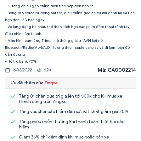
- Gương chiếu gập chỉnh điện tích hợp đèn báo rẽ
- Bóng projector, tự động bật tắt, điều chỉnh góc chiếu khi đánh lái và tích
hợp đèn LED ban ngày
- Vô lăng dạng ba chấu thể thao, tích hợp các phím đàm thoại rảnh tay,
điều chỉnh âm thanh...
- Màn hình cảm ứng 7-inch, hệ thống giải trí AVN kết nối
Bluetooth/Radio/Mp4/AUX...tương thích apple carplay và đi kèm bản đồ
dẫn đường
- Hỗ trợ bank 70%
Mã: CA0002214
16/12/2022
624
Ưu đãi thêm của
Zingxe
Tặng 01 phần quà trị giá lên tới 500k cho KH mua xe
thành công trên Zingxe
Tặng voucher bảo hiểm dân sự, vật chất giảm giá 20%
Tặng phiếu miễn thưởng khi thanh toán thiệt hại bảo
hiểm
Giảm 35% phí kiểm định khi mua hoặc bán xe