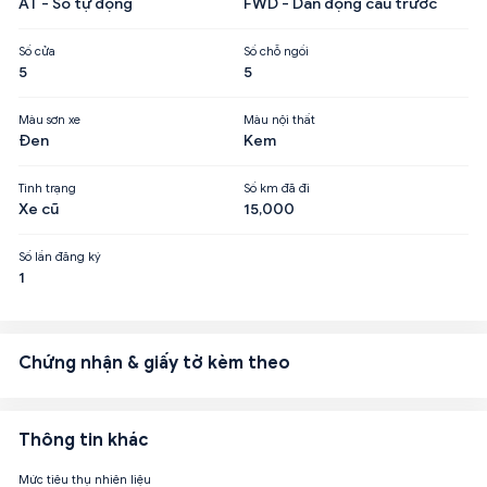
AT - Số tự động
FWD - Dẫn động cầu trước
Số cửa
Số chỗ ngồi
5
5
Màu sơn xe
Màu nội thất
Đen
Kem
Tình trạng
Số km đã đi
Xe cũ
15,000
Số lần đăng ký
1
Chứng nhận & giấy tờ kèm theo
Thông tin khác
Mức tiêu thụ nhiên liệu