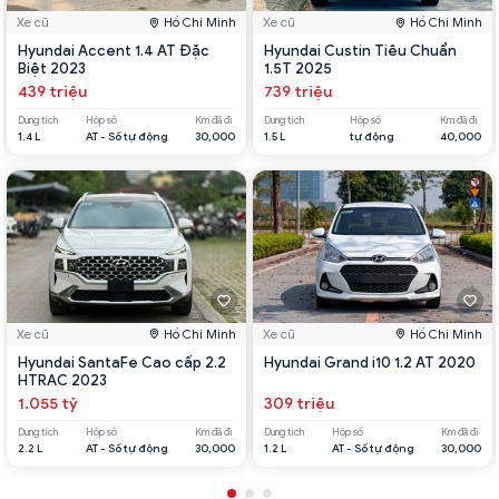
Xe cũ
Hồ Chí Minh
Xe cũ
Hồ Chí Minh
Hyundai Accent 1.4 AT Đặc
Hyundai Custin Tiêu Chuẩn
Biệt 2023
1.5T 2025
439 triệu
739 triệu
Dung tích
Hộp số
Km đã đi
Dung tích
Hộp số
Km đã đi
1.4 L
AT - Số tự động
30,000
1.5 L
tự động
40,000
Xe cũ
Hồ Chí Minh
Xe cũ
Hồ Chí Minh
Hyundai SantaFe Cao cấp 2.2
Hyundai Grand i10 1.2 AT 2020
HTRAC 2023
1.055 tỷ
309 triệu
Dung tích
Hộp số
Km đã đi
Dung tích
Hộp số
Km đã đi
2.2 L
AT - Số tự động
30,000
1.2 L
AT - Số tự động
30,000