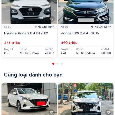
Xe cũ
Hồ Chí Minh
Xe cũ
Hồ Chí Minh
Hyundai Kona 2.0 ATH 2021
Honda CRV 2.4 AT 2016
475 triệu
490 triệu
Dung tích
Hộp số
Km đã đi
Dung tích
Hộp số
Km đã đi
2.0 L
AT - Số tự động
48,000
2.4 L
AT - Số tự động
130,000
Cùng loại dành cho bạn