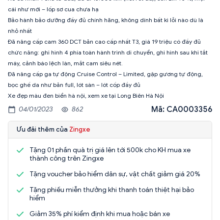
cái như mới – lốp sơ cua chưa hạ
Bảo hành bảo dưỡng đầy đủ chính hãng, không dính bất kì lỗi nào dù là
nhỏ nhất
Đã nâng cấp cam 360 DCT bản cao cấp nhất T3, giá 19 triệu có đầy đủ
chức năng: ghi hình 4 phía toàn hành trình di chuyển, ghi hình sau khi tắt
máy, cảnh báo lệch làn, mắt cam siêu nét.
Đã nâng cấp ga tự động Cruise Control – Limited, gập gương tự động,
bọc ghế da như bản full, lót sàn – lót cốp đầy đủ
Mã: CA0003356
04/01/2023
862
Ưu đãi thêm của
Zingxe
Tặng 01 phần quà trị giá lên tới 500k cho KH mua xe
thành công trên Zingxe
Tặng voucher bảo hiểm dân sự, vật chất giảm giá 20%
Tặng phiếu miễn thưởng khi thanh toán thiệt hại bảo
hiểm
Giảm 35% phí kiểm định khi mua hoặc bán xe