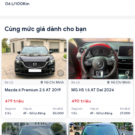
06 L/100Km
Cùng mức giá dành cho bạn
Xe cũ
Hồ Chí Minh
Xe cũ
Hồ Chí Minh
Mazda 6 Premium 2.5 AT 2019
MG HS 1.5 AT Del 2024
479 triệu
490 triệu
Dung tích
Hộp số
Km đã đi
Dung tích
Hộp số
Km đã đi
2.5 L
AT - Số tự động
50,000
1.5 L
AT - Số tự động
27,000