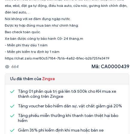
eba, ebd, đặt ga tự động, điều hoà auto, cửa nóc, gương kính chỉnh điện,
đèn led auto, ..
Nói không với xe đâm đụng ngập nước.
Được ký hợp đồng mua bán như chính hãng.
Bao check toàn quốc.
Xe bán được công ty bảo hành 03- 24 tháng,m
- Miễn phí thay dầu 1 năm
- Miễn phí kiểm tra định kỳ 1 năm
https://chat.zalo.me/80c57184-7b16-4a82-8fec-b2b725fe3419
Mã: CA0000439
664
Ưu đãi thêm của
Zingxe
Tặng 01 phần quà trị giá lên tới 500k cho KH mua xe
thành công trên Zingxe
Tặng voucher bảo hiểm dân sự, vật chất giảm giá 20%
Tặng phiếu miễn thưởng khi thanh toán thiệt hại bảo
hiểm
Giảm 35% phí kiểm định khi mua hoặc bán xe