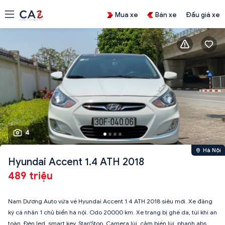
Mua xe
Bán xe
Đấu giá xe
4
Hà Nội
Hyundai Accent 1.4 ATH 2018
489 triệu
Nam Dương Auto vừa về Hyundai Accent 1.4 ATH 2018 siêu mới. Xe đăng
ký cá nhân 1 chủ biển hà nội. Odo 20000 km. Xe trang bị ghế da, túi khí an
toàn, Đèn led, smart key, Star/Stop, Camera lùi, cảm biến lùi, phanh abs,