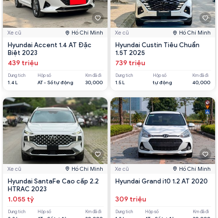
Xe cũ
Hồ Chí Minh
Xe cũ
Hồ Chí Minh
Hyundai Accent 1.4 AT Đặc
Hyundai Custin Tiêu Chuẩn
Biệt 2023
1.5T 2025
439 triệu
739 triệu
Dung tích
Hộp số
Km đã đi
Dung tích
Hộp số
Km đã đi
1.4 L
AT - Số tự động
30,000
1.5 L
tự động
40,000
Xe cũ
Hồ Chí Minh
Xe cũ
Hồ Chí Minh
Hyundai SantaFe Cao cấp 2.2
Hyundai Grand i10 1.2 AT 2020
HTRAC 2023
1.055 tỷ
309 triệu
Dung tích
Hộp số
Km đã đi
Dung tích
Hộp số
Km đã đi