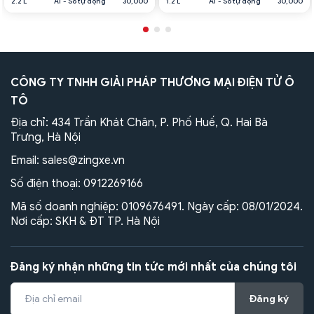
2.2 L
AT - Số tự động
30,000
1.2 L
AT - Số tự động
30,000
CÔNG TY TNHH GIẢI PHÁP THƯƠNG MẠI ĐIỆN TỬ Ô
TÔ
Địa chỉ: 434 Trần Khát Chân, P. Phố Huế, Q. Hai Bà
Trưng, Hà Nội
Email:
sales@zingxe.vn
Số điện thoại:
0912269166
Mã số doanh nghiệp: 0109676491. Ngày cấp: 08/01/2024.
Nơi cấp: SKH & ĐT TP. Hà Nội
Đăng ký nhận những tin tức mới nhất của chúng tôi
Đăng ký