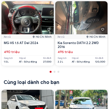
Xe cũ
Hồ Chí Minh
Xe cũ
Hồ Chí Minh
MG HS 1.5 AT Del 2024
Kia Sorento DATH 2.2 2WD
2016
490 triệu
495 triệu
Dung tích
Hộp số
Km đã đi
Dung tích
Hộp số
Km đã đi
1.5 L
AT - Số tự động
27,000
2.2 L
AT - Số tự động
120,000
Cùng loại dành cho bạn