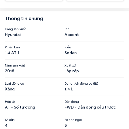
Thông tin chung
Hãng sản xuất
Tên
Hyundai
Accent
Phiên bản
Kiểu
1.4 ATH
Sedan
Năm sản xuất
Xuất xứ
2018
Lắp ráp
Loại động cơ
Dung tích động cơ (lít)
Xăng
1.4 L
Hộp số
Dẫn động
AT - Số tự động
FWD - Dẫn động cầu trước
Số cửa
Số chỗ ngồi
4
5