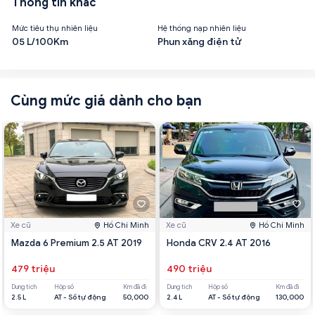
Thông tin khác
Mức tiêu thụ nhiên liệu
Hệ thống nạp nhiên liệu
05 L/100Km
Phun xăng điện tử
Cùng mức giá dành cho bạn
Xe cũ
Hồ Chí Minh
Xe cũ
Hồ Chí Minh
Mazda 6 Premium 2.5 AT 2019
Honda CRV 2.4 AT 2016
479 triệu
490 triệu
Dung tích
Hộp số
Km đã đi
Dung tích
Hộp số
Km đã đi
2.5 L
AT - Số tự động
50,000
2.4 L
AT - Số tự động
130,000