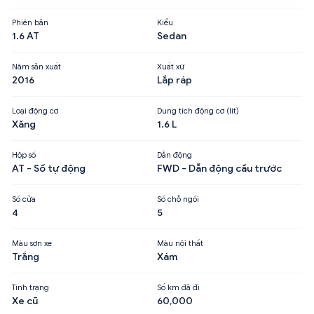
Phiên bản
Kiểu
1.6 AT
Sedan
Năm sản xuất
Xuất xứ
2016
Lắp ráp
Loại động cơ
Dung tích động cơ (lít)
Xăng
1.6 L
Hộp số
Dẫn động
AT - Số tự động
FWD - Dẫn động cầu trước
Số cửa
Số chỗ ngồi
4
5
Màu sơn xe
Màu nội thất
Trắng
Xám
Tình trạng
Số km đã đi
Xe cũ
60,000