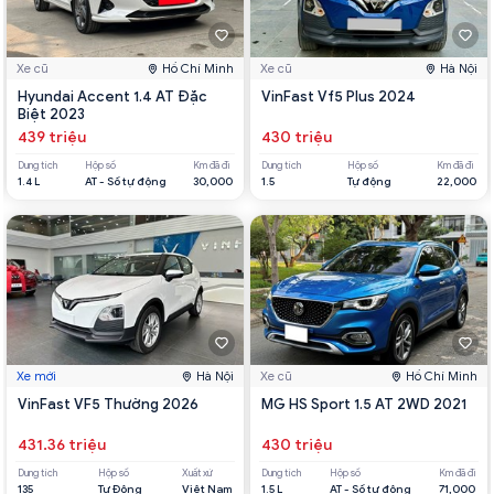
Xe cũ
Hồ Chí Minh
Xe cũ
Hà Nội
Hyundai Accent 1.4 AT Đặc
VinFast Vf5 Plus 2024
Biệt 2023
439 triệu
430 triệu
Dung tích
Hộp số
Km đã đi
Dung tích
Hộp số
Km đã đi
1.4 L
AT - Số tự động
30,000
1.5
Tự động
22,000
Xe mới
Hà Nội
Xe cũ
Hồ Chí Minh
VinFast VF5 Thường 2026
MG HS Sport 1.5 AT 2WD 2021
431.36 triệu
430 triệu
Dung tích
Hộp số
Xuất xứ
Dung tích
Hộp số
Km đã đi
135
Tự Động
Việt Nam
1.5 L
AT - Số tự động
71,000