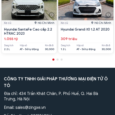
Xe cũ
Hồ Chí Minh
Xe cũ
Hồ Chí Minh
Hyundai SantaFe Cao cấp 2.2
Hyundai Grand i10 1.2 AT 2020
HTRAC 2023
1.055 tỷ
309 triệu
Dung tích
Hộp số
Km đã đi
Dung tích
Hộp số
Km đã đi
2.2 L
AT - Số tự động
30,000
1.2 L
AT - Số tự động
30,000
CÔNG TY TNHH GIẢI PHÁP THƯƠNG MẠI ĐIỆN TỬ Ô
TÔ
Địa chỉ: 434 Trần Khát Chân, P. Phố Huế, Q. Hai Bà
Trưng, Hà Nội
Email:
sales@zingxe.vn