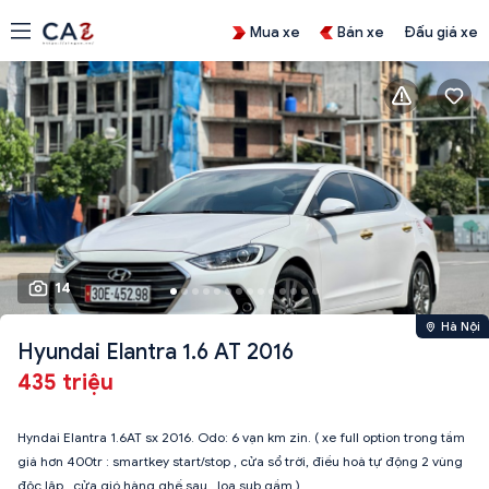
Mua xe
Bán xe
Đấu giá xe
14
Hà Nội
Hyundai Elantra 1.6 AT 2016
435 triệu
Hyndai Elantra 1.6AT sx 2016. Odo: 6 vạn km zin. ( xe full option trong tầm
giá hơn 400tr : smartkey start/stop , cửa sổ trời, điều hoà tự động 2 vùng
độc lập , cửa gió hàng ghế sau , loa sub gầm )…