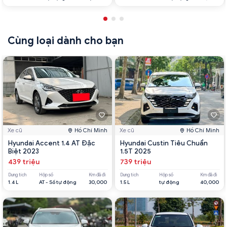
Cùng loại dành cho bạn
Xe cũ
Hồ Chí Minh
Xe cũ
Hồ Chí Minh
Hyundai Accent 1.4 AT Đặc
Hyundai Custin Tiêu Chuẩn
Biệt 2023
1.5T 2025
439 triệu
739 triệu
Dung tích
Hộp số
Km đã đi
Dung tích
Hộp số
Km đã đi
1.4 L
AT - Số tự động
30,000
1.5 L
tự động
40,000