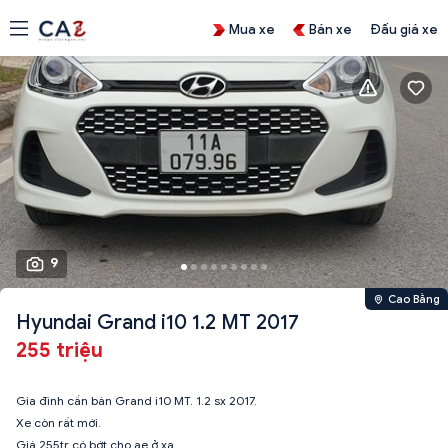
Mua xe
Bán xe
Đấu giá xe
9
Cao Bằng
Hyundai Grand i10 1.2 MT 2017
255 triệu
Gia đình cần bán Grand i10 MT. 1.2 sx 2017.
Xe còn rất mới.
Giá 255tr có bớt cho ae ở xa.