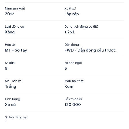
Năm sản xuất
Xuất xứ
2017
Lắp ráp
Loại động cơ
Dung tích động cơ (lít)
Xăng
1.25 L
Hộp số
Dẫn động
MT - Số tay
FWD - Dẫn động cầu trước
Số cửa
Số chỗ ngồi
5
5
Màu sơn xe
Màu nội thất
Trắng
Kem
Tình trạng
Số km đã đi
Xe cũ
120,000
Số lần đăng ký
1