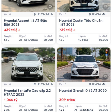
Xe cũ
Hồ Chí Minh
Xe cũ
Hồ Chí Minh
Hyundai Accent 1.4 AT Đặc
Hyundai Custin Tiêu Chuẩn
Biệt 2023
1.5T 2025
439 triệu
739 triệu
Dung tích
Hộp số
Km đã đi
Dung tích
Hộp số
Km đã đi
1.4 L
AT - Số tự động
30,000
1.5 L
tự động
40,000
Xe cũ
Hồ Chí Minh
Xe cũ
Hồ Chí Minh
Hyundai SantaFe Cao cấp 2.2
Hyundai Grand i10 1.2 AT 2020
HTRAC 2023
1.055 tỷ
309 triệu
Dung tích
Hộp số
Km đã đi
Dung tích
Hộp số
Km đã đi
2.2 L
AT - Số tự động
30,000
1.2 L
AT - Số tự động
30,000