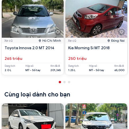
Xe cũ
Hồ Chí Minh
Xe cũ
Đồng Nai
Toyota Innova 2.0 MT 2014
Kia Morning Si MT 2018
265 triệu
250 triệu
Dung tích
Hộp số
Km đã đi
Dung tích
Hộp số
Km đã đi
2.0 L
MT - Số tay
201,345
1.25 L
MT - Số tay
65,000
Cùng loại dành cho bạn