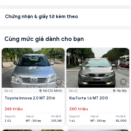
Chứng nhận & giấy tờ kèm theo
Cùng mức giá dành cho bạn
Xe cũ
Hồ Chí Minh
Xe cũ
Hà Nội
Toyota Innova 2.0 MT 2014
Kia Forte 1.6 MT 2013
265 triệu
250 triệu
Dung tích
Hộp số
Km đã đi
Dung tích
Hộp số
Km đã đi
2.0 L
MT - Số tay
201,345
1.6 L
MT - Số tay
82,000