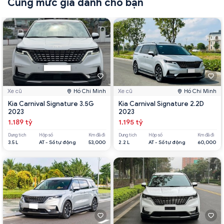
Cùng mức giá dành cho bạn
Xe cũ
Hồ Chí Minh
Xe cũ
Hồ Chí Minh
Kia Carnival Signature 3.5G
Kia Carnival Signature 2.2D
2023
2023
1.189 tỷ
1.195 tỷ
Dung tích
Hộp số
Km đã đi
Dung tích
Hộp số
Km đã đi
3.5 L
AT - Số tự động
53,000
2.2 L
AT - Số tự động
60,000