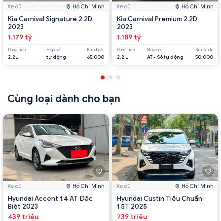
Xe cũ
Hồ Chí Minh
Xe cũ
Hồ Chí Minh
Kia Carnival Signature 2.2D
Kia Carnival Premium 2.2D
2023
2023
1.179 tỷ
1.189 tỷ
Dung tích
Hộp số
Km đã đi
Dung tích
Hộp số
Km đã đi
2.2L
tự động
65,000
2.2 L
AT - Số tự động
50,000
Cùng loại dành cho bạn
Xe cũ
Hồ Chí Minh
Xe cũ
Hồ Chí Minh
Hyundai Accent 1.4 AT Đặc
Hyundai Custin Tiêu Chuẩn
Biệt 2023
1.5T 2025
439 triệu
739 triệu