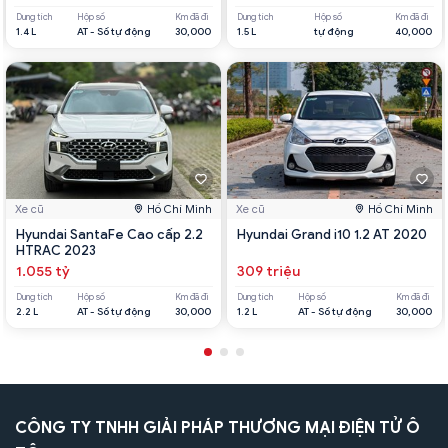
Dung tích
Hộp số
Km đã đi
Dung tích
Hộp số
Km đã đi
1.4 L
AT - Số tự động
30,000
1.5 L
tự động
40,000
Xe cũ
Hồ Chí Minh
Xe cũ
Hồ Chí Minh
Hyundai SantaFe Cao cấp 2.2
Hyundai Grand i10 1.2 AT 2020
HTRAC 2023
1.055 tỷ
309 triệu
Dung tích
Hộp số
Km đã đi
Dung tích
Hộp số
Km đã đi
2.2 L
AT - Số tự động
30,000
1.2 L
AT - Số tự động
30,000
CÔNG TY TNHH GIẢI PHÁP THƯƠNG MẠI ĐIỆN TỬ Ô