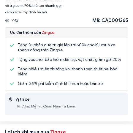
hỗ trợ bank 70% thủ tục nhanh gọn
xem xe tại mỹ đình hà nội
Mã: CA0001265
942
Ưu đãi thêm của
Zingxe
Tặng 01 phần quà trị giá lên tới 500k cho KH mua xe
thành công trên Zingxe
Tặng voucher bảo hiểm dân sự, vật chất giảm giá 20%
Tặng phiếu miễn thưởng khi thanh toán thiệt hại bảo
hiểm
Giảm 35% phí kiểm định khi mua hoặc bán xe
Vị trí xe
, Phường Mễ Trì, Quận Nam Từ Liêm
Lợi ích khi mua qua
Zingxe