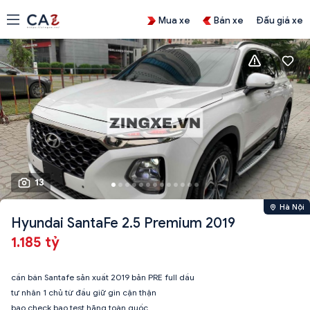
Mua xe
Bán xe
Đấu giá xe
13
Hà Nội
Hyundai SantaFe 2.5 Premium 2019
1.185 tỷ
cần bán Santafe sản xuất 2019 bản PRE full dầu
tư nhân 1 chủ từ đầu giữ gìn cận thận
bao check bao test hãng toàn quốc