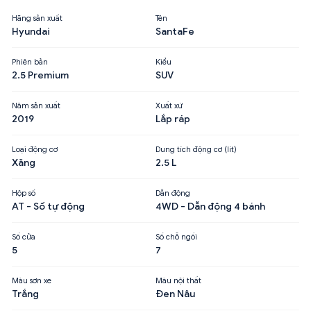
Hãng sản xuất
Tên
Hyundai
SantaFe
Phiên bản
Kiểu
2.5 Premium
SUV
Năm sản xuất
Xuất xứ
2019
Lắp ráp
Loại động cơ
Dung tích động cơ (lít)
Xăng
2.5 L
Hộp số
Dẫn động
AT - Số tự động
4WD - Dẫn động 4 bánh
Số cửa
Số chỗ ngồi
5
7
Màu sơn xe
Màu nội thất
Trắng
Đen Nâu