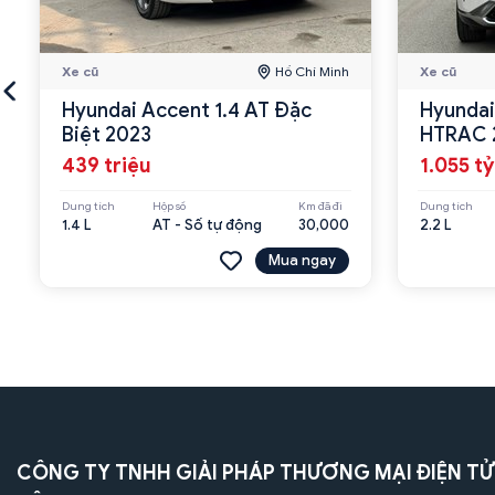
Xe cũ
Hồ Chí Minh
Xe cũ
Hyundai Accent 1.4 AT Đặc
Hyundai
Biệt 2023
HTRAC 
439 triệu
1.055 tỷ
Dung tích
Hộp số
Km đã đi
Dung tích
1.4 L
AT - Số tự động
30,000
2.2 L
Mua ngay
CÔNG TY TNHH GIẢI PHÁP THƯƠNG MẠI ĐIỆN TỬ