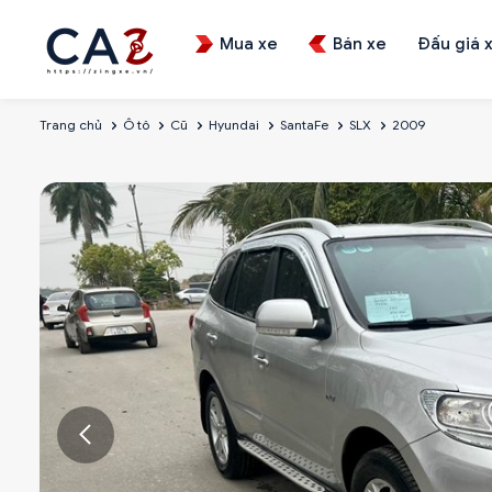
Mua xe
Bán xe
Đấu giá 
Trang chủ
Ô tô
Cũ
Hyundai
SantaFe
SLX
2009