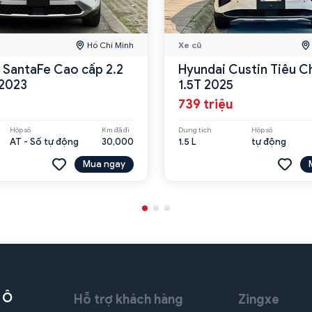
Hồ Chí Minh
Xe cũ
 SantaFe Cao cấp 2.2
Hyundai Custin Tiêu C
2023
1.5T 2025
739 triệu
Hộp số
Km đã đi
Dung tích
Hộp số
AT - Số tự động
30,000
1.5 L
tự động
Mua ngay
 Ô
Hỗ trợ khách hàng
Zingxe