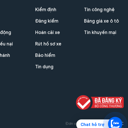
Kiểm định
Tin công nghệ
Đăng kiểm
Bảng giá xe ô tô
 động
Hoán cải xe
Tin khuyến mại
ếu nại
Rút hồ sơ xe
nhánh
Bảo hiểm
Tín dụng
Đơn vị triển khai dự án
THG JSC
Chat hỗ trợ