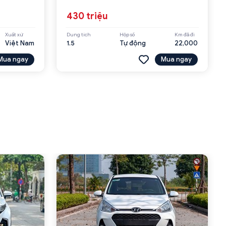
430 triệu
Xuất xứ
Dung tích
Hộp số
Km đã đi
Việt Nam
1.5
Tự động
22,000
Mua ngay
Mua ngay