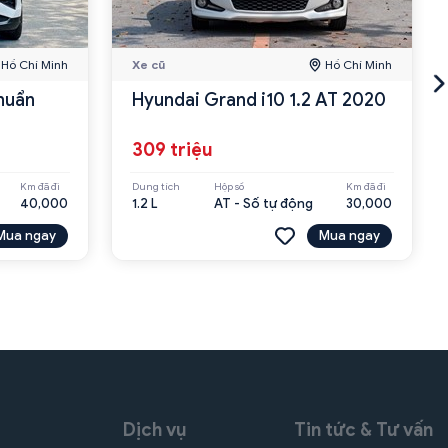
Hồ Chí Minh
Xe cũ
Hồ Chí Minh
huẩn
Hyundai Grand i10 1.2 AT 2020
309 triệu
Km đã đi
Dung tích
Hộp số
Km đã đi
40,000
1.2 L
AT - Số tự động
30,000
Mua ngay
Mua ngay
Dịch vụ
Tin tức & Tư vấn