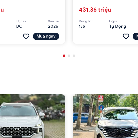
ệu
431.36 triệu
Hộp số
Xuất xứ
Dung tích
Hộp số
DC
2026
135
Tự Động
Mua ngay