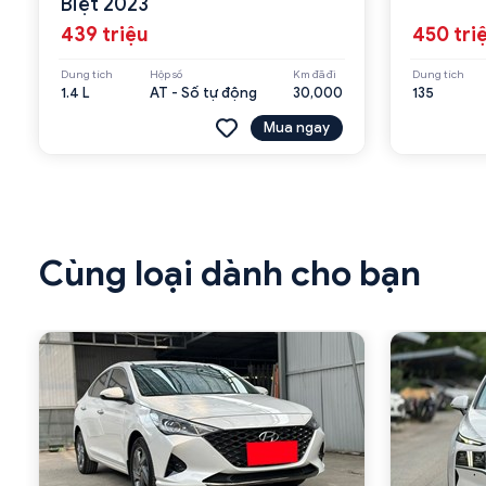
Biệt 2023
439 triệu
450 tri
Dung tích
Hộp số
Km đã đi
Dung tích
1.4 L
AT - Số tự động
30,000
135
Mua ngay
Cùng loại dành cho bạn