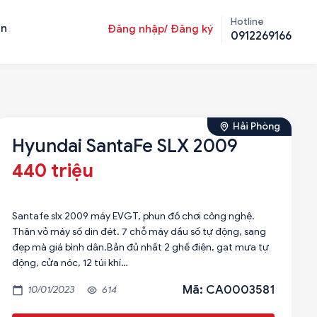
Hotline
ản
Đăng nhập/ Đăng ký
0912269166
Hải Phòng
Hyundai SantaFe SLX 2009
440 triệu
Santafe slx 2009 máy EVGT, phun đồ chơi công nghệ.
Thân vỏ máy số din đét. 7 chỗ máy dầu số tự động, sang
đẹp mà giá bình dân.Bản đủ nhất 2 ghế điện, gạt mưa tự
động, cửa nóc, 12 túi khí…
Mã: CA0003581
10/01/2023
614