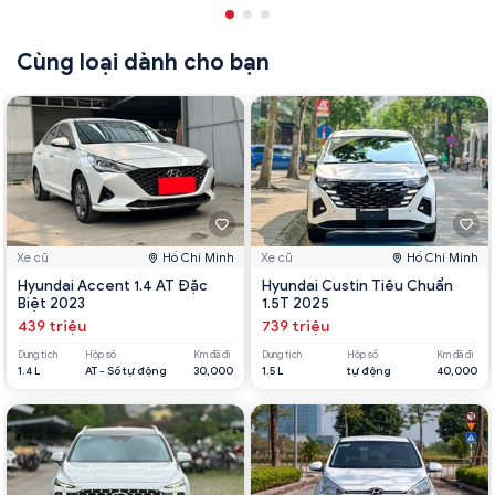
Cùng loại dành cho bạn
Xe cũ
Hồ Chí Minh
Xe cũ
Hồ Chí Minh
Hyundai Accent 1.4 AT Đặc
Hyundai Custin Tiêu Chuẩn
Biệt 2023
1.5T 2025
439 triệu
739 triệu
Dung tích
Hộp số
Km đã đi
Dung tích
Hộp số
Km đã đi
1.4 L
AT - Số tự động
30,000
1.5 L
tự động
40,000