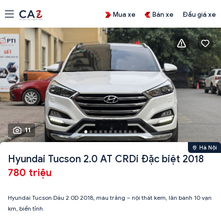
Mua xe
Bán xe
Đấu giá xe
11
Hà Nội
Hyundai Tucson 2.0 AT CRDi Đặc biệt 2018
780 triệu
Hyundai Tucson Dầu 2.0D 2018, màu trắng – nội thất kem, lăn bánh 10 vạn
km, biển tỉnh.