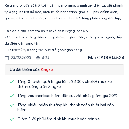
Xe trang bị cửa sổ trời toàn cảnh panorama, phanh tay điện tử, giữ phanh
tự động, hỗ trợ đổ đèo, điều khiển hành trình, ghế lái – phụ chỉnh điện,
gương gập – chỉnh điện, đèn auto, điều hoà tự động phân vùng độc lập,…
• Xe đã được kiểm tra chi tiết về chất lượng, pháp lý.
• Cam kết xe không đâm đụng, không ngập nước, không phạt nguội, đầy
đủ điều kiện sang tên.
• Hỗ trợ thủ tục sang tên, vay trả góp ngân hàng.
Mã: CA0004524
23/02/2023
504
Ưu đãi thêm của
Zingxe
Tặng 01 phần quà trị giá lên tới 500k cho KH mua xe
thành công trên Zingxe
Tặng voucher bảo hiểm dân sự, vật chất giảm giá 20%
Tặng phiếu miễn thưởng khi thanh toán thiệt hại bảo
hiểm
Giảm 35% phí kiểm định khi mua hoặc bán xe