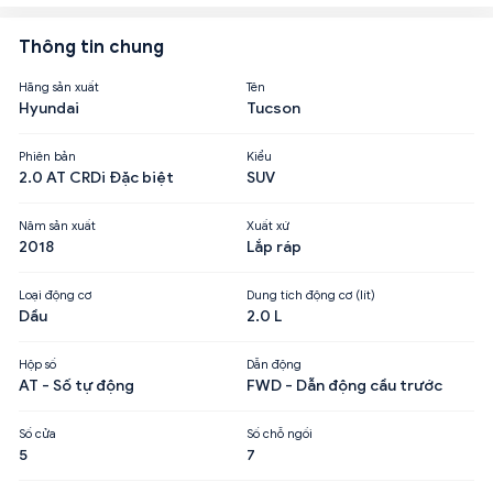
Thông tin chung
Hãng sản xuất
Tên
Hyundai
Tucson
Phiên bản
Kiểu
2.0 AT CRDi Đặc biệt
SUV
Năm sản xuất
Xuất xứ
2018
Lắp ráp
Loại động cơ
Dung tích động cơ (lít)
Dầu
2.0 L
Hộp số
Dẫn động
AT - Số tự động
FWD - Dẫn động cầu trước
Số cửa
Số chỗ ngồi
5
7