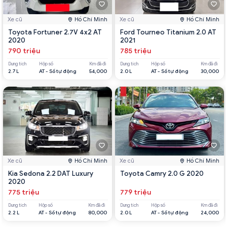
Xe cũ
Hồ Chí Minh
Xe cũ
Hồ Chí Minh
Toyota Fortuner 2.7V 4x2 AT
Ford Tourneo Titanium 2.0 AT
2020
2021
790 triệu
785 triệu
Dung tích
Hộp số
Km đã đi
Dung tích
Hộp số
Km đã đi
2.7 L
AT - Số tự động
54,000
2.0 L
AT - Số tự động
30,000
Xe cũ
Hồ Chí Minh
Xe cũ
Hồ Chí Minh
Kia Sedona 2.2 DAT Luxury
Toyota Camry 2.0 G 2020
2020
775 triệu
779 triệu
Dung tích
Hộp số
Km đã đi
Dung tích
Hộp số
Km đã đi
2.2 L
AT - Số tự động
80,000
2.0 L
AT - Số tự động
24,000