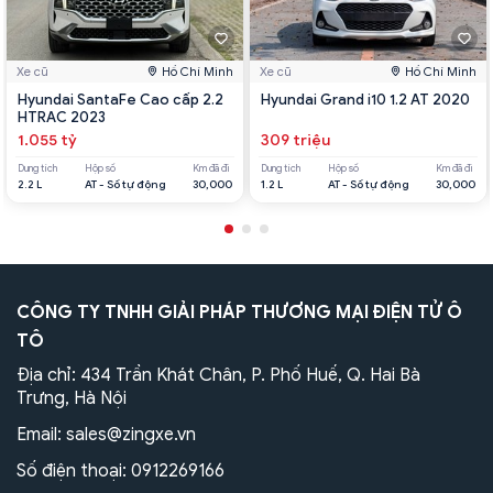
Xe cũ
Hồ Chí Minh
Xe cũ
Hồ Chí Minh
Hyundai SantaFe Cao cấp 2.2
Hyundai Grand i10 1.2 AT 2020
HTRAC 2023
1.055 tỷ
309 triệu
Dung tích
Hộp số
Km đã đi
Dung tích
Hộp số
Km đã đi
2.2 L
AT - Số tự động
30,000
1.2 L
AT - Số tự động
30,000
CÔNG TY TNHH GIẢI PHÁP THƯƠNG MẠI ĐIỆN TỬ Ô
TÔ
Địa chỉ: 434 Trần Khát Chân, P. Phố Huế, Q. Hai Bà
Trưng, Hà Nội
Email:
sales@zingxe.vn
Số điện thoại:
0912269166