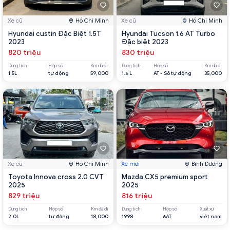
Xe cũ
Hồ Chí Minh
Xe cũ
Hồ Chí Minh
Hyundai custin Đặc Biệt 1.5T
Hyundai Tucson 1.6 AT Turbo
2023
Đặc biệt 2023
820 triệu
830 triệu
Dung tích
Hộp số
Km đã đi
Dung tích
Hộp số
Km đã đi
1.5L
tự động
59,000
1.6 L
AT - Số tự động
35,000
Xe cũ
Hồ Chí Minh
Xe mới
Bình Dương
Toyota Innova cross 2.0 CVT
Mazda CX5 premium sport
2025
2025
829 triệu
816 triệu
Dung tích
Hộp số
Km đã đi
Dung tích
Hộp số
Xuất xứ
2.0L
tự động
18,000
1998
6AT
việt nam