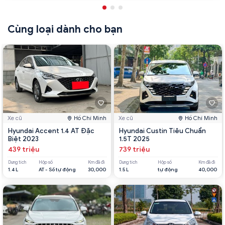
Cùng loại dành cho bạn
Xe cũ
Hồ Chí Minh
Xe cũ
Hồ Chí Minh
Hyundai Accent 1.4 AT Đặc
Hyundai Custin Tiêu Chuẩn
Biệt 2023
1.5T 2025
439 triệu
739 triệu
Dung tích
Hộp số
Km đã đi
Dung tích
Hộp số
Km đã đi
1.4 L
AT - Số tự động
30,000
1.5 L
tự động
40,000