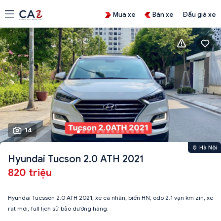
Mua xe
Bán xe
Đấu giá xe
14
Hà Nội
Hyundai Tucson 2.0 ATH 2021
820 triệu
Hyundai Tucsson 2.0 ATH 2021, xe cá nhân, biển HN, odo 2.1 vạn km zin, xe
rất mới, full lịch sử bảo dưỡng hãng.