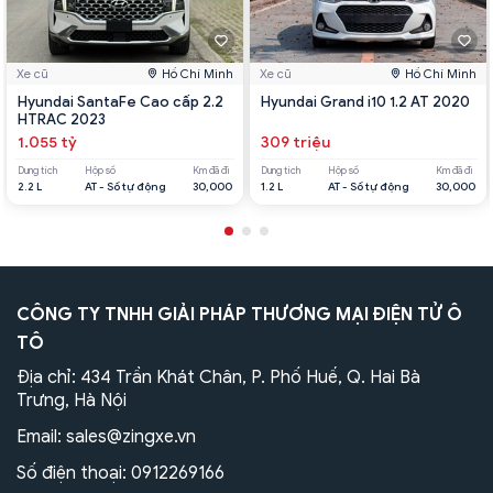
Xe cũ
Hồ Chí Minh
Xe cũ
Hồ Chí Minh
Hyundai SantaFe Cao cấp 2.2
Hyundai Grand i10 1.2 AT 2020
HTRAC 2023
1.055 tỷ
309 triệu
Dung tích
Hộp số
Km đã đi
Dung tích
Hộp số
Km đã đi
2.2 L
AT - Số tự động
30,000
1.2 L
AT - Số tự động
30,000
CÔNG TY TNHH GIẢI PHÁP THƯƠNG MẠI ĐIỆN TỬ Ô
TÔ
Địa chỉ: 434 Trần Khát Chân, P. Phố Huế, Q. Hai Bà
Trưng, Hà Nội
Email:
sales@zingxe.vn
Số điện thoại:
0912269166