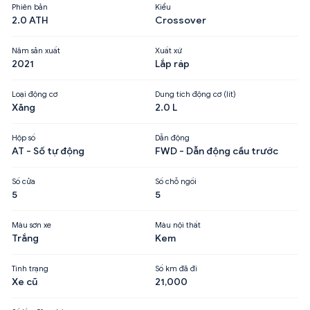
Phiên bản
Kiểu
2.0 ATH
Crossover
Năm sản xuất
Xuất xứ
2021
Lắp ráp
Loại động cơ
Dung tích động cơ (lít)
Xăng
2.0 L
Hộp số
Dẫn động
AT - Số tự động
FWD - Dẫn động cầu trước
Số cửa
Số chỗ ngồi
5
5
Màu sơn xe
Màu nội thất
Trắng
Kem
Tình trạng
Số km đã đi
Xe cũ
21,000