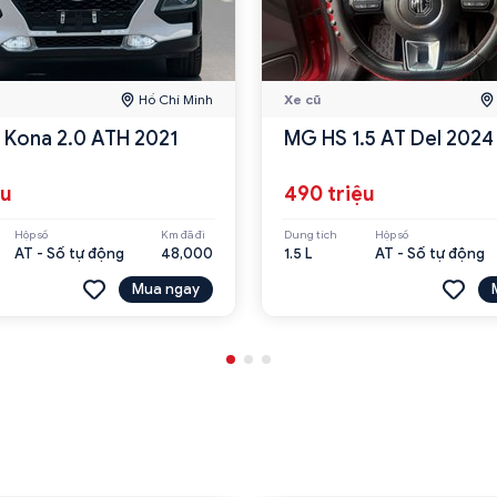
Hồ Chí Minh
Xe cũ
 Kona 2.0 ATH 2021
MG HS 1.5 AT Del 2024
ệu
490 triệu
Hộp số
Km đã đi
Dung tích
Hộp số
AT - Số tự động
48,000
1.5 L
AT - Số tự động
Mua ngay