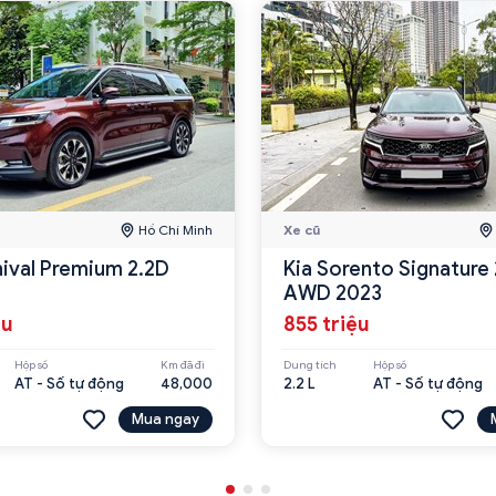
Hồ Chí Minh
Xe cũ
nival Premium 2.2D
Kia Sorento Signature 
AWD 2023
ệu
855 triệu
Hộp số
Km đã đi
Dung tích
Hộp số
AT - Số tự động
48,000
2.2 L
AT - Số tự động
Mua ngay