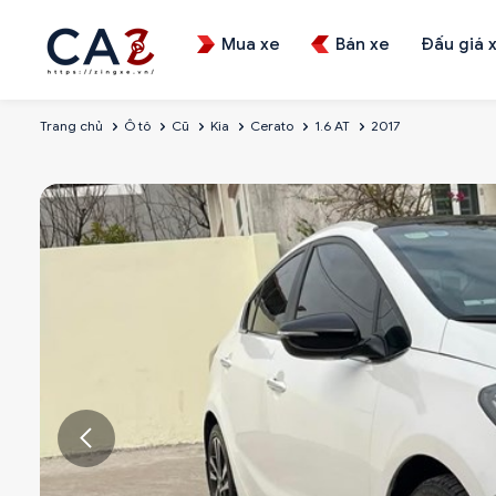
Mua xe
Bán xe
Đấu giá 
Trang chủ
Ô tô
Cũ
Kia
Cerato
1.6 AT
2017