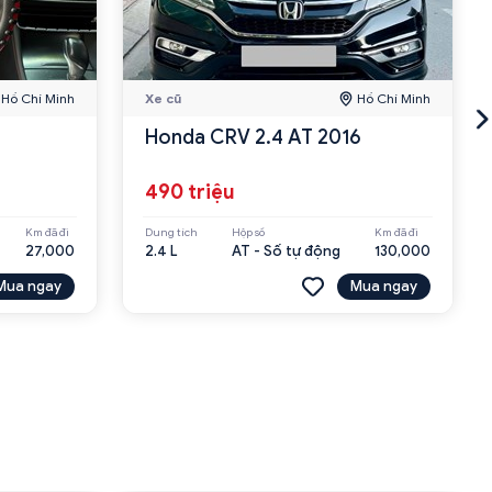
Hồ Chí Minh
Xe cũ
Hồ Chí Minh
Honda CRV 2.4 AT 2016
490 triệu
Km đã đi
Dung tích
Hộp số
Km đã đi
27,000
2.4 L
AT - Số tự động
130,000
Mua ngay
Mua ngay