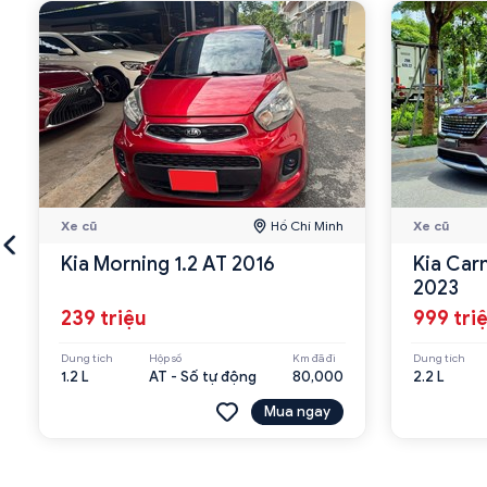
Xe cũ
Hồ Chí Minh
Xe cũ
Kia Morning 1.2 AT 2016
Kia Car
2023
239 triệu
999 tri
Dung tích
Hộp số
Km đã đi
Dung tích
1.2 L
AT - Số tự động
80,000
2.2 L
Mua ngay