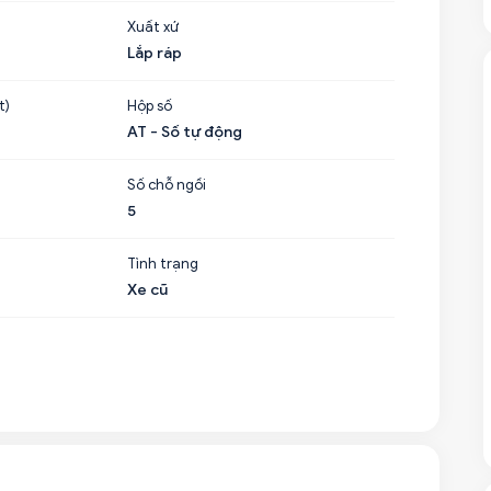
Xuất xứ
Lắp ráp
t)
Hộp số
AT - Số tự động
Số chỗ ngồi
5
Tình trạng
Xe cũ