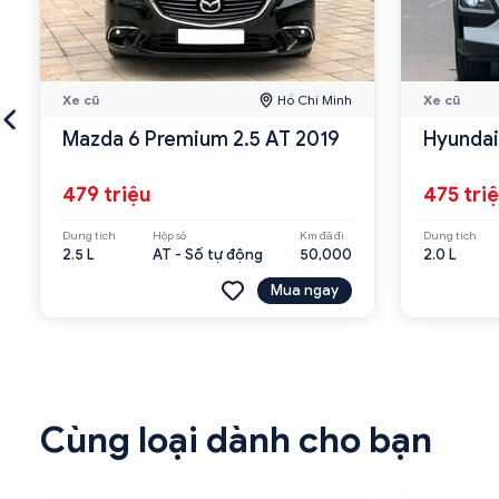
Xe cũ
Hồ Chí Minh
Xe cũ
Mazda 6 Premium 2.5 AT 2019
Hyundai
479 triệu
475 tri
Dung tích
Hộp số
Km đã đi
Dung tích
2.5 L
AT - Số tự động
50,000
2.0 L
Mua ngay
Cùng loại dành cho bạn