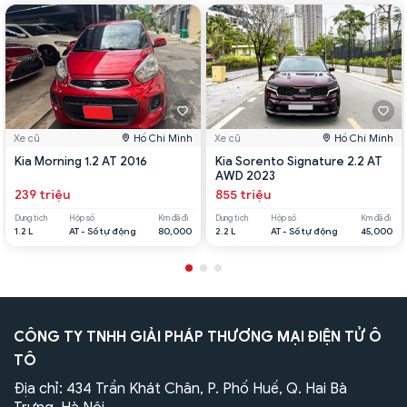
Xe cũ
Hồ Chí Minh
Xe cũ
Hồ Chí Minh
Kia Morning 1.2 AT 2016
Kia Sorento Signature 2.2 AT
AWD 2023
239 triệu
855 triệu
Dung tích
Hộp số
Km đã đi
Dung tích
Hộp số
Km đã đi
1.2 L
AT - Số tự động
80,000
2.2 L
AT - Số tự động
45,000
CÔNG TY TNHH GIẢI PHÁP THƯƠNG MẠI ĐIỆN TỬ Ô
TÔ
Địa chỉ: 434 Trần Khát Chân, P. Phố Huế, Q. Hai Bà