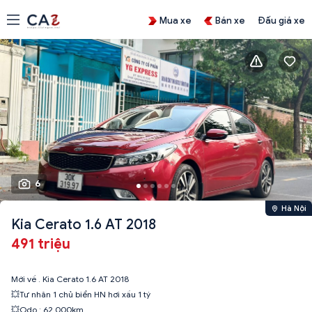
Mua xe
Bán xe
Đấu giá xe
6
Hà Nội
Kia Cerato 1.6 AT 2018
491 triệu
Mới về . Kia Cerato 1.6 AT 2018
💥Tư nhân 1 chủ biển HN hơi xấu 1 tý
💥Odo : 62.000km