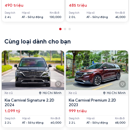
490 triệu
485 triệu
Dung tích
Hộp số
Km đã đi
Dung tích
Hộp số
Km đã đi
2.4 L
AT - Số tự động
130,000
2.0 L
AT - Số tự động
45,000
Cùng loại dành cho bạn
Xe cũ
Hồ Chí Minh
Xe cũ
Hồ Chí Minh
Kia Carnival Signature 2.2D
Kia Carnival Premium 2.2D
2024
2023
1.099 tỷ
999 triệu
Dung tích
Hộp số
Km đã đi
Dung tích
Hộp số
Km đã đi
2.2 L
AT - Số tự động
60,000
2.2 L
AT - Số tự động
48,000