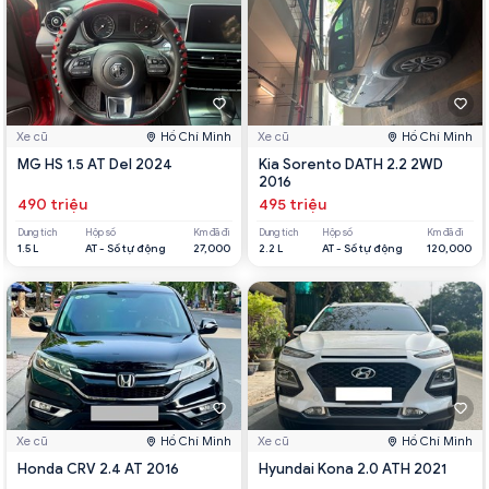
Xe cũ
Hồ Chí Minh
Xe cũ
Hồ Chí Minh
MG HS 1.5 AT Del 2024
Kia Sorento DATH 2.2 2WD
2016
490 triệu
495 triệu
Dung tích
Hộp số
Km đã đi
Dung tích
Hộp số
Km đã đi
1.5 L
AT - Số tự động
27,000
2.2 L
AT - Số tự động
120,000
Xe cũ
Hồ Chí Minh
Xe cũ
Hồ Chí Minh
Honda CRV 2.4 AT 2016
Hyundai Kona 2.0 ATH 2021