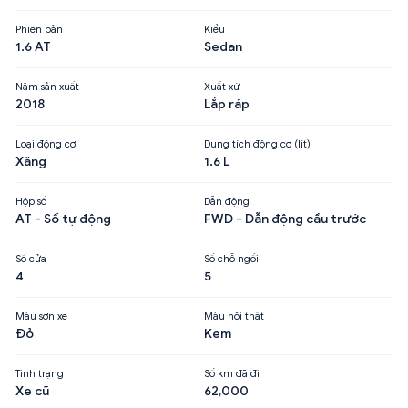
Phiên bản
Kiểu
1.6 AT
Sedan
Năm sản xuất
Xuất xứ
2018
Lắp ráp
Loại động cơ
Dung tích động cơ (lít)
Xăng
1.6 L
Hộp số
Dẫn động
AT - Số tự động
FWD - Dẫn động cầu trước
Số cửa
Số chỗ ngồi
4
5
Màu sơn xe
Màu nội thất
Đỏ
Kem
Tình trạng
Số km đã đi
Xe cũ
62,000