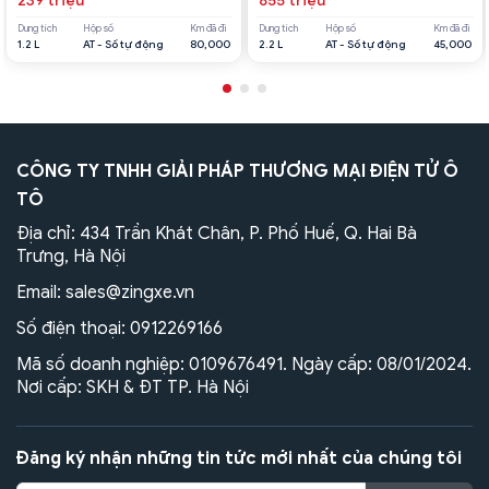
239 triệu
855 triệu
Dung tích
Hộp số
Km đã đi
Dung tích
Hộp số
Km đã đi
1.2 L
AT - Số tự động
80,000
2.2 L
AT - Số tự động
45,000
CÔNG TY TNHH GIẢI PHÁP THƯƠNG MẠI ĐIỆN TỬ Ô
TÔ
Địa chỉ: 434 Trần Khát Chân, P. Phố Huế, Q. Hai Bà
Trưng, Hà Nội
Email:
sales@zingxe.vn
Số điện thoại:
0912269166
Mã số doanh nghiệp: 0109676491. Ngày cấp: 08/01/2024.
Nơi cấp: SKH & ĐT TP. Hà Nội
Đăng ký nhận những tin tức mới nhất của chúng tôi