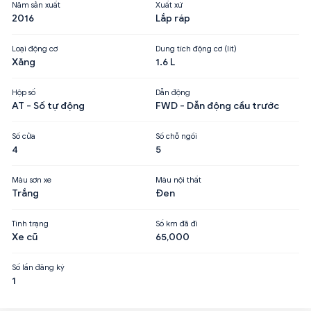
Năm sản xuất
Xuất xứ
2016
Lắp ráp
Loại động cơ
Dung tích động cơ (lít)
Xăng
1.6 L
Hộp số
Dẫn động
AT - Số tự động
FWD - Dẫn động cầu trước
Số cửa
Số chỗ ngồi
4
5
Màu sơn xe
Màu nội thất
Trắng
Đen
Tình trạng
Số km đã đi
Xe cũ
65,000
Số lần đăng ký
1