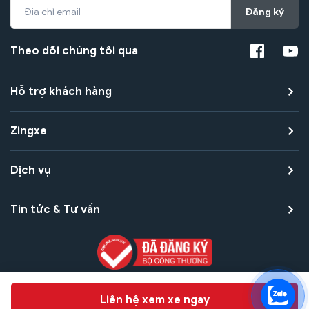
Đăng ký
Theo dõi chúng tôi qua
Hỗ trợ khách hàng
Zingxe
Dịch vụ
Tin tức & Tư vấn
Copyright © 2021 Zingxe. All rights reserved
Chat hỗ trợ
Liên hệ xem xe ngay
Bảo mật thanh toán
Bảo mật quyền riêng tư
Điều khoản sử dụng