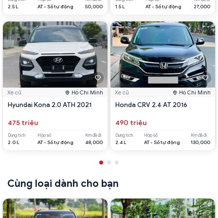
2.5 L
AT - Số tự động
50,000
1.5 L
AT - Số tự động
27,000
Xe cũ
Hồ Chí Minh
Xe cũ
Hồ Chí Minh
Hyundai Kona 2.0 ATH 2021
Honda CRV 2.4 AT 2016
475 triệu
490 triệu
Dung tích
Hộp số
Km đã đi
Dung tích
Hộp số
Km đã đi
2.0 L
AT - Số tự động
48,000
2.4 L
AT - Số tự động
130,000
Cùng loại dành cho bạn