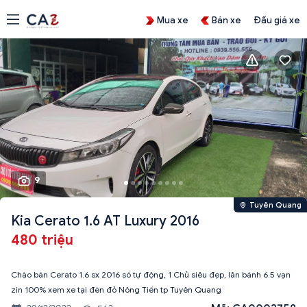
Mua xe
Bán xe
Đấu giá xe
9
Tuyên Quang
Kia Cerato 1.6 AT Luxury 2016
480 triệu
Chào bán Cerato 1.6 sx 2016 số tự động, 1 Chủ siêu đẹp, lăn bánh 6.5 vạn
zin 100% xem xe tại đèn đỏ Nông Tiến tp Tuyên Quang