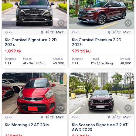
Xe cũ
Hồ Chí Minh
Xe cũ
Hồ Chí Minh
Kia Carnival Signature 2.2D
Kia Carnival Premium 2.2D
2024
2023
1.099 tỷ
999 triệu
Dung tích
Hộp số
Km đã đi
Dung tích
Hộp số
Km đã đi
2.2 L
AT - Số tự động
60,000
2.2 L
AT - Số tự động
48,000
Xe cũ
Hồ Chí Minh
Xe cũ
Hồ Chí Minh
Kia Morning 1.2 AT 2016
Kia Sorento Signature 2.2 AT
AWD 2023