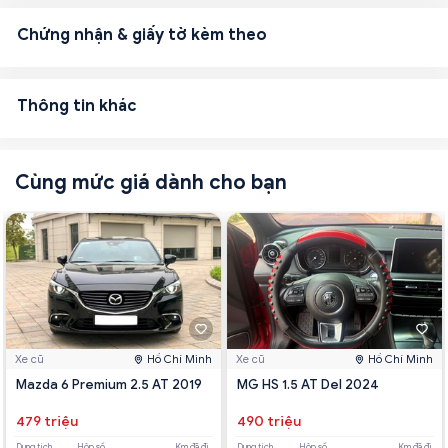
Chứng nhận & giấy tờ kèm theo
Thông tin khác
Cùng mức giá dành cho bạn
Xe cũ
Hồ Chí Minh
Xe cũ
Hồ Chí Minh
Mazda 6 Premium 2.5 AT 2019
MG HS 1.5 AT Del 2024
479 triệu
490 triệu
Dung tích
Hộp số
Km đã đi
Dung tích
Hộp số
Km đã đi