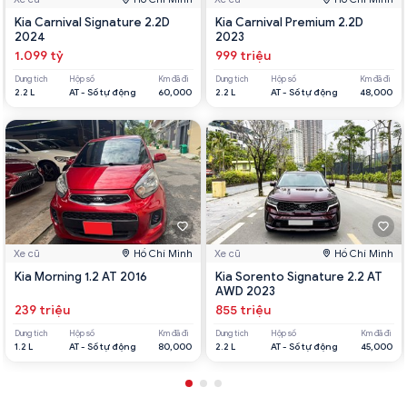
Kia Carnival Signature 2.2D
Kia Carnival Premium 2.2D
2024
2023
1.099 tỷ
999 triệu
Dung tích
Hộp số
Km đã đi
Dung tích
Hộp số
Km đã đi
2.2 L
AT - Số tự động
60,000
2.2 L
AT - Số tự động
48,000
Xe cũ
Hồ Chí Minh
Xe cũ
Hồ Chí Minh
Kia Morning 1.2 AT 2016
Kia Sorento Signature 2.2 AT
AWD 2023
239 triệu
855 triệu
Dung tích
Hộp số
Km đã đi
Dung tích
Hộp số
Km đã đi
1.2 L
AT - Số tự động
80,000
2.2 L
AT - Số tự động
45,000