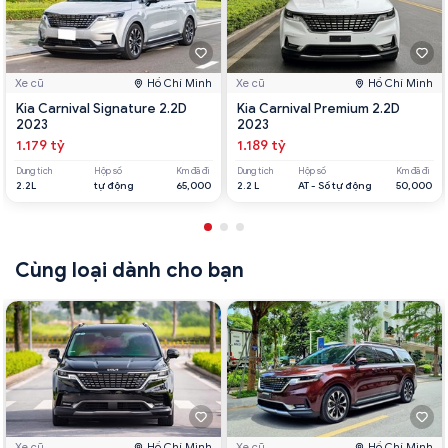
Xe cũ
Hồ Chí Minh
Xe cũ
Hồ Chí Minh
Kia Carnival Signature 2.2D
Kia Carnival Premium 2.2D
2023
2023
1.179 tỷ
1.189 tỷ
Dung tích
Hộp số
Km đã đi
Dung tích
Hộp số
Km đã đi
2.2L
tự động
65,000
2.2 L
AT - Số tự động
50,000
Cùng loại dành cho bạn
Xe cũ
Hồ Chí Minh
Xe cũ
Hồ Chí Minh