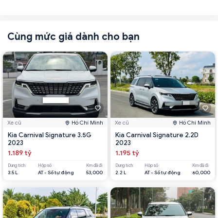
Cùng mức giá dành cho bạn
Xe cũ
Hồ Chí Minh
Xe cũ
Hồ Chí Minh
Kia Carnival Signature 3.5G
Kia Carnival Signature 2.2D
2023
2023
1.189 tỷ
1.195 tỷ
Dung tích
Hộp số
Km đã đi
Dung tích
Hộp số
Km đã đi
3.5 L
AT - Số tự động
53,000
2.2 L
AT - Số tự động
60,000