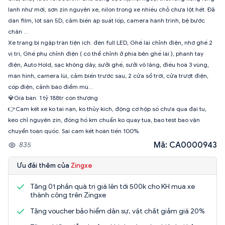
lanh như mới, sơn zin nguyên xe, nilon trong xe nhiều chỗ chưa lột hết. Đã
dán film, lót sàn 5D, cảm biến áp suất lốp, camera hành trình, bệ bước
chân ...
Xe trang bị ngập tràn tiện ích: đèn full LED, Ghế lái chỉnh điện, nhớ ghế 2
vị trí, Ghế phụ chỉnh điện ( có thể chỉnh ở phía bên ghế lái ), phanh tay
điện, Auto Hold, sạc không dây, sưởi ghế, sưởi vô lăng, điều hoà 3 vùng,
màn hình, camera lùi, cảm biến trước sau, 2 cửa sổ trời, cửa trượt điện,
cốp điện, cảnh báo điểm mù...
💎Giá bán: 1 tỷ 188tr còn thượng
👉Cam kết xe ko tai nạn, ko thủy kích, động cơ hộp số chưa qua đại tu,
keo chỉ nguyên zin, đồng hồ km chuẩn ko quay tua, bao test bao vận
chuyển toàn quốc. Sai cam kết hoàn tiền 100%.
Mã: CA0000943
835
Ưu đãi thêm của
Zingxe
Tặng 01 phần quà trị giá lên tới 500k cho KH mua xe
thành công trên Zingxe
Tặng voucher bảo hiểm dân sự, vật chất giảm giá 20%