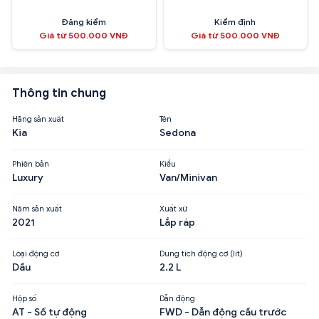
Đăng kiểm
Kiểm định
Giá từ 500.000 VNĐ
Giá từ 500.000 VNĐ
Thông tin chung
Hãng sản xuất
Tên
Kia
Sedona
Phiên bản
Kiểu
Luxury
Van/Minivan
Năm sản xuất
Xuất xứ
2021
Lắp ráp
Loại động cơ
Dung tích động cơ (lít)
Dầu
2.2 L
Hộp số
Dẫn động
AT - Số tự động
FWD - Dẫn động cầu trước