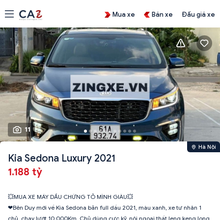
Mua xe
Bán xe
Đấu giá xe
11
Hà Nội
Kia Sedona Luxury 2021
1.188 tỷ
💥MUA XE MÁY DẦU CHỨNG TỎ MÌNH GIÀU💥
❤Bên Duy mới về Kia Sedona bản full dầu 2021, màu xanh, xe tư nhân 1
chủ, chạy lướt 10.000Km. Chủ dùng cực kỹ, nội ngoại thất leng keng long