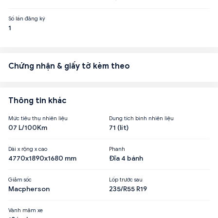
Số lần đăng ký
1
Chứng nhận & giấy tờ kèm theo
Thông tin khác
Mức tiêu thụ nhiên liệu
Dung tích bình nhiên liệu
07 L/100Km
71 (lít)
Dài x rộng x cao
Phanh
4770x1890x1680 mm
Đĩa 4 bánh
Giảm sốc
Lốp trước sau
Macpherson
235/R55 R19
Vành mâm xe