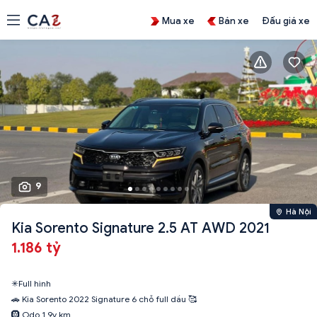
Mua xe
Bán xe
Đấu giá xe
9
Hà Nội
Kia Sorento Signature 2.5 AT AWD 2021
1.186 tỷ
✳Full hình
🚗 Kia Sorento 2022 Signature 6 chỗ full dầu 🥰
🛞 Odo 1,9v km