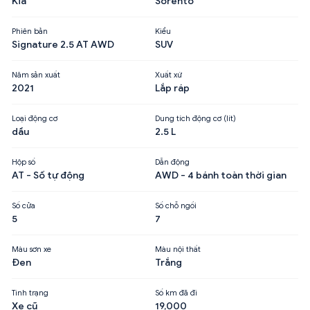
Kia
Sorento
Phiên bản
Kiểu
Signature 2.5 AT AWD
SUV
Năm sản xuất
Xuất xứ
2021
Lắp ráp
Loại động cơ
Dung tích động cơ (lít)
dầu
2.5 L
Hộp số
Dẫn động
AT - Số tự động
AWD - 4 bánh toàn thời gian
Số cửa
Số chỗ ngồi
5
7
Màu sơn xe
Màu nội thất
Đen
Trắng
Tình trạng
Số km đã đi
Xe cũ
19,000