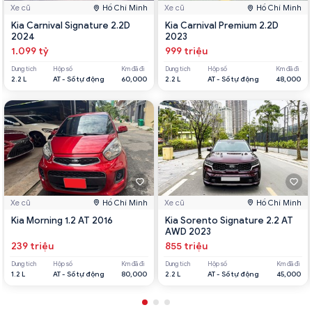
Xe cũ
Hồ Chí Minh
Xe cũ
Hồ Chí Minh
Kia Carnival Signature 2.2D
Kia Carnival Premium 2.2D
2024
2023
1.099 tỷ
999 triệu
Dung tích
Hộp số
Km đã đi
Dung tích
Hộp số
Km đã đi
2.2 L
AT - Số tự động
60,000
2.2 L
AT - Số tự động
48,000
Xe cũ
Hồ Chí Minh
Xe cũ
Hồ Chí Minh
Kia Morning 1.2 AT 2016
Kia Sorento Signature 2.2 AT
AWD 2023
239 triệu
855 triệu
Dung tích
Hộp số
Km đã đi
Dung tích
Hộp số
Km đã đi
1.2 L
AT - Số tự động
80,000
2.2 L
AT - Số tự động
45,000