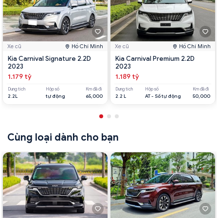
Xe cũ
Hồ Chí Minh
Xe cũ
Hồ Chí Minh
Kia Carnival Signature 2.2D
Kia Carnival Premium 2.2D
2023
2023
1.179 tỷ
1.189 tỷ
Dung tích
Hộp số
Km đã đi
Dung tích
Hộp số
Km đã đi
2.2L
tự động
65,000
2.2 L
AT - Số tự động
50,000
Cùng loại dành cho bạn