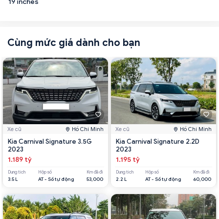
19 inches
Cùng mức giá dành cho bạn
Xe cũ
Hồ Chí Minh
Xe cũ
Hồ Chí Minh
Kia Carnival Signature 3.5G
Kia Carnival Signature 2.2D
2023
2023
1.189 tỷ
1.195 tỷ
Dung tích
Hộp số
Km đã đi
Dung tích
Hộp số
Km đã đi
3.5 L
AT - Số tự động
53,000
2.2 L
AT - Số tự động
60,000