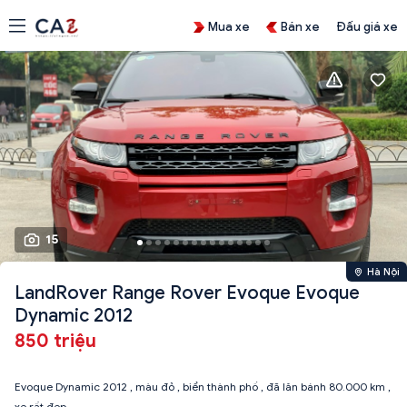
Mua xe
Bán xe
Đấu giá xe
15
Hà Nội
LandRover Range Rover Evoque Evoque
Dynamic 2012
850 triệu
Evoque Dynamic 2012 , màu đỏ , biển thành phố , đã lăn bánh 80.000 km ,
xe rất đẹp