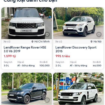
Cùng loại dành cho bạn
Xe cũ
Hồ Chí Minh
Xe cũ
Hà Nội
LandRover Range Rover HSE
LandRover Discovery Sport
3.0 V6 2019
2015
1.599 tỷ
995 triệu
Dung tích
Hộp số
Km đã đi
Dung tích
Hộp số
Km đã đi
3.0 L
AT - Số tự động
100,000
2.0 L
AT - Số tự động
64,000