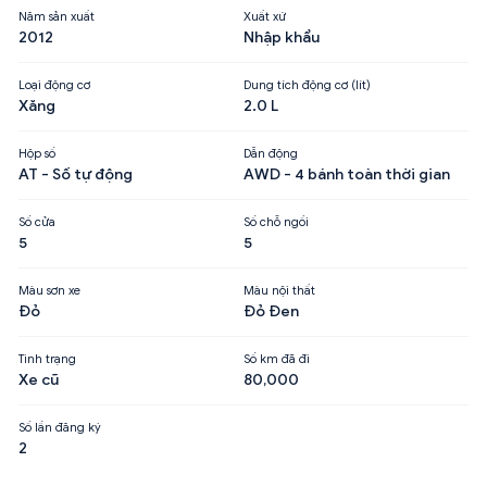
Năm sản xuất
Xuất xứ
2012
Nhập khẩu
Loại động cơ
Dung tích động cơ (lít)
Xăng
2.0 L
Hộp số
Dẫn động
AT - Số tự động
AWD - 4 bánh toàn thời gian
Số cửa
Số chỗ ngồi
5
5
Màu sơn xe
Màu nội thất
Đỏ
Đỏ Đen
Tình trạng
Số km đã đi
Xe cũ
80,000
Số lần đăng ký
2