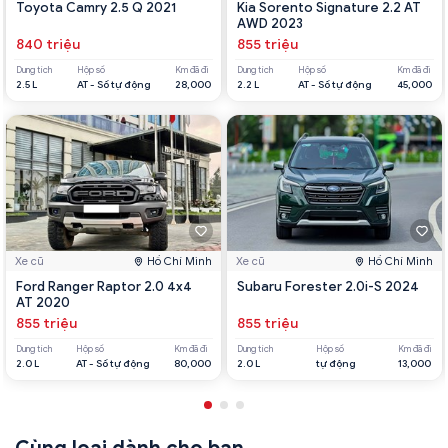
Toyota Camry 2.5 Q 2021
Kia Sorento Signature 2.2 AT
AWD 2023
840 triệu
855 triệu
Dung tích
Hộp số
Km đã đi
Dung tích
Hộp số
Km đã đi
2.5 L
AT - Số tự động
28,000
2.2 L
AT - Số tự động
45,000
Xe cũ
Hồ Chí Minh
Xe cũ
Hồ Chí Minh
Ford Ranger Raptor 2.0 4x4
Subaru Forester 2.0i-S 2024
AT 2020
855 triệu
855 triệu
Dung tích
Hộp số
Km đã đi
Dung tích
Hộp số
Km đã đi
2.0 L
AT - Số tự động
80,000
2.0 L
tự động
13,000