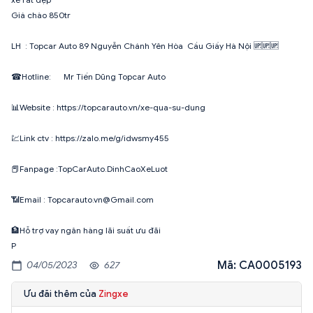
Giá chào 850tr
LH : Topcar Auto 89 Nguyễn Chánh Yên Hòa Cầu Giấy Hà Nội 🆙🆙🆙
☎Hotline: Mr Tiến Dũng Topcar Auto
📊Website : https://topcarauto.vn/xe-qua-su-dung
💹Link ctv : https://zalo.me/g/idwsmy455
📕Fanpage :TopCarAuto.DinhCaoXeLuot
📶Email : Topcarauto.vn@Gmail.com
🏦Hỗ trợ vay ngân hàng lãi suất ưu đãi
P
Mã: CA0005193
04/05/2023
627
Ưu đãi thêm của
Zingxe