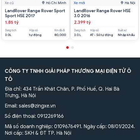
Xe cũ
Hồ Chí Minh
Xe mới
Hà Nội
LandRover Range Rover Sport
LandRover Range Rover HSE
Sport HSE 2017
3.0 2016
1.85 tỷ
2.399 tỷ
Dung tích
Hộp số
Km đã đi
Dung tích
Hộp số
Xuất xứ
3.0L
tự động
80,000
3.0 L
AT - Số tự động
Nhập khẩu
CÔNG TY TNHH GIẢI PHÁP THƯƠNG MẠI ĐIỆN TỬ Ô
TÔ
Địa chỉ: 434 Trần Khát Chân, P. Phố Huế, Q. Hai Bà
Trưng, Hà Nội
Email:
sales@zingxe.vn
Số điện thoại:
0912269166
Mã số doanh nghiệp: 0109676491. Ngày cấp: 08/01/2024.
Nơi cấp: SKH & ĐT TP. Hà Nội