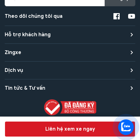
Theo dõi chúng tôi qua
Hỗ trợ khách hàng
Zingxe
Dịch vụ
Tin tức & Tư vấn
Copyright © 2021 Zingxe. All rights reserved
Chat hỗ trợ
Liên hệ xem xe ngay
Bảo mật thanh toán
Bảo mật quyền riêng tư
Điều khoản sử dụng
Bản quyền tác giả