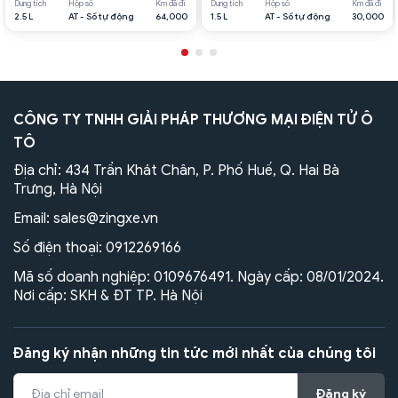
Dung tích
Hộp số
Km đã đi
Dung tích
Hộp số
Km đã đi
2.5 L
AT - Số tự động
64,000
1.5 L
AT - Số tự động
30,000
CÔNG TY TNHH GIẢI PHÁP THƯƠNG MẠI ĐIỆN TỬ Ô
TÔ
Địa chỉ: 434 Trần Khát Chân, P. Phố Huế, Q. Hai Bà
Trưng, Hà Nội
Email:
sales@zingxe.vn
Số điện thoại:
0912269166
Mã số doanh nghiệp: 0109676491. Ngày cấp: 08/01/2024.
Nơi cấp: SKH & ĐT TP. Hà Nội
Đăng ký nhận những tin tức mới nhất của chúng tôi
Đăng ký