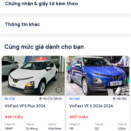
Chứng nhận & giấy tờ kèm theo
Thông tin khác
Cùng mức giá dành cho bạn
Xe mới
Hồ Chí Minh
Xe mới
Hà Nội
VinFast VF5 Plus 2026
VinFast VF 5 2026 2026
465 triệu
450 triệu
Dung tích
Hộp số
Xuất xứ
Dung tích
Hộp số
Xuất xứ
135HP
Tự động
Việt Nam
135
DC
2026