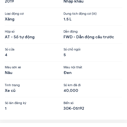
2019
Nhập khẩu
Loại động cơ
Dung tích động cơ (lít)
Xăng
1.5 L
Hộp số
Dẫn động
AT - Số tự động
FWD - Dẫn động cầu trước
Số cửa
Số chỗ ngồi
4
5
Màu sơn xe
Màu nội thất
Nâu
Đen
Tình trạng
Số km đã đi
Xe cũ
40,000
Số lần đăng ký
Biển số
1
30K-05192