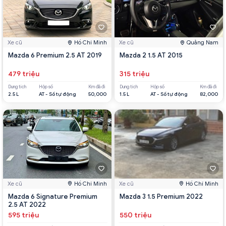
Xe cũ
Hồ Chí Minh
Xe cũ
Quảng Nam
Mazda 6 Premium 2.5 AT 2019
Mazda 2 1.5 AT 2015
479 triệu
315 triệu
Dung tích
Hộp số
Km đã đi
Dung tích
Hộp số
Km đã đi
2.5 L
AT - Số tự động
50,000
1.5 L
AT - Số tự động
82,000
Xe cũ
Hồ Chí Minh
Xe cũ
Hồ Chí Minh
Mazda 6 Signature Premium
Mazda 3 1.5 Premium 2022
2.5 AT 2022
595 triệu
550 triệu