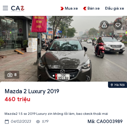
Mua xe
Bán xe
Đấu giá xe
8
Hà Nội
Mazda 2 Luxury 2019
460 triệu
Mazda2 1.5 sx 2019 Luxury zin không lỗi lầm, bao ckeck thoải mái
Mã: CA0003989
04/02/2023
579