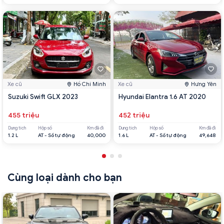
Xe cũ
Hồ Chí Minh
Xe cũ
Hưng Yên
Suzuki Swift GLX 2023
Hyundai Elantra 1.6 AT 2020
455 triệu
452 triệu
Dung tích
Hộp số
Km đã đi
Dung tích
Hộp số
Km đã đi
1.2 L
AT - Số tự động
40,000
1.6 L
AT - Số tự động
49,648
Cùng loại dành cho bạn