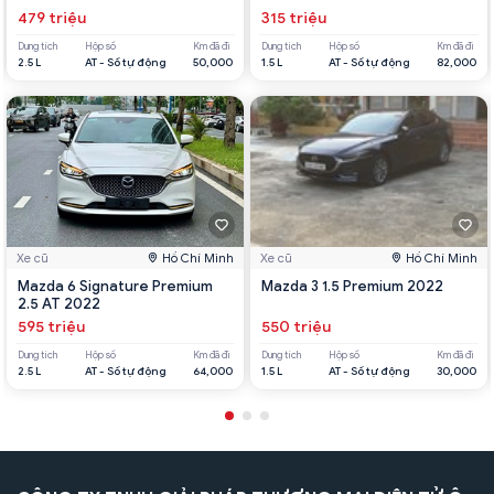
479 triệu
315 triệu
Dung tích
Hộp số
Km đã đi
Dung tích
Hộp số
Km đã đi
2.5 L
AT - Số tự động
50,000
1.5 L
AT - Số tự động
82,000
Xe cũ
Hồ Chí Minh
Xe cũ
Hồ Chí Minh
Mazda 6 Signature Premium
Mazda 3 1.5 Premium 2022
2.5 AT 2022
595 triệu
550 triệu
Dung tích
Hộp số
Km đã đi
Dung tích
Hộp số
Km đã đi
2.5 L
AT - Số tự động
64,000
1.5 L
AT - Số tự động
30,000