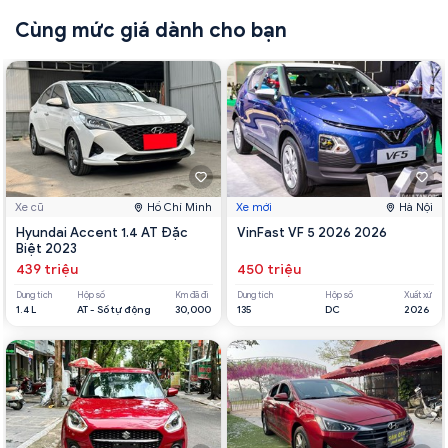
Cùng mức giá dành cho bạn
Xe cũ
Hồ Chí Minh
Xe mới
Hà Nội
Hyundai Accent 1.4 AT Đặc
VinFast VF 5 2026 2026
Biệt 2023
439 triệu
450 triệu
Dung tích
Hộp số
Km đã đi
Dung tích
Hộp số
Xuất xứ
1.4 L
AT - Số tự động
30,000
135
DC
2026