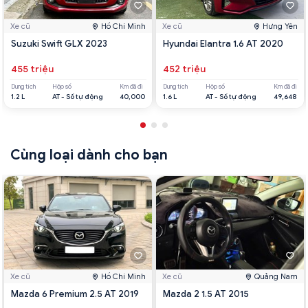
Xe cũ
Hồ Chí Minh
Xe cũ
Hưng Yên
Suzuki Swift GLX 2023
Hyundai Elantra 1.6 AT 2020
455 triệu
452 triệu
Dung tích
Hộp số
Km đã đi
Dung tích
Hộp số
Km đã đi
1.2 L
AT - Số tự động
40,000
1.6 L
AT - Số tự động
49,648
Cùng loại dành cho bạn
Xe cũ
Hồ Chí Minh
Xe cũ
Quảng Nam
Mazda 6 Premium 2.5 AT 2019
Mazda 2 1.5 AT 2015