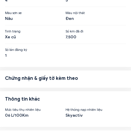
4
5
Màu sơn xe
Màu nội thất
Nâu
Đen
Tình trạng
Số km đã đi
Xe cũ
7,500
Số lần đăng ký
1
Chứng nhận & giấy tờ kèm theo
Thông tin khác
Mức tiêu thụ nhiên liệu
Hệ thống nạp nhiên liệu
06 L/100Km
Skyactiv