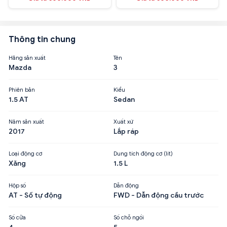
Thông tin chung
Hãng sản xuất
Tên
Mazda
3
Phiên bản
Kiểu
1.5 AT
Sedan
Năm sản xuất
Xuất xứ
2017
Lắp ráp
Loại động cơ
Dung tích động cơ (lít)
Xăng
1.5 L
Hộp số
Dẫn động
AT - Số tự động
FWD - Dẫn động cầu trước
Số cửa
Số chỗ ngồi