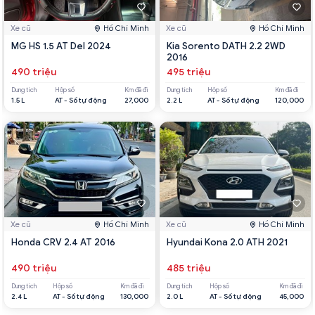
Xe cũ
Hồ Chí Minh
Xe cũ
Hồ Chí Minh
MG HS 1.5 AT Del 2024
Kia Sorento DATH 2.2 2WD
2016
490 triệu
495 triệu
Dung tích
Hộp số
Km đã đi
Dung tích
Hộp số
Km đã đi
1.5 L
AT - Số tự động
27,000
2.2 L
AT - Số tự động
120,000
Xe cũ
Hồ Chí Minh
Xe cũ
Hồ Chí Minh
Honda CRV 2.4 AT 2016
Hyundai Kona 2.0 ATH 2021
490 triệu
485 triệu
Dung tích
Hộp số
Km đã đi
Dung tích
Hộp số
Km đã đi
2.4 L
AT - Số tự động
130,000
2.0 L
AT - Số tự động
45,000