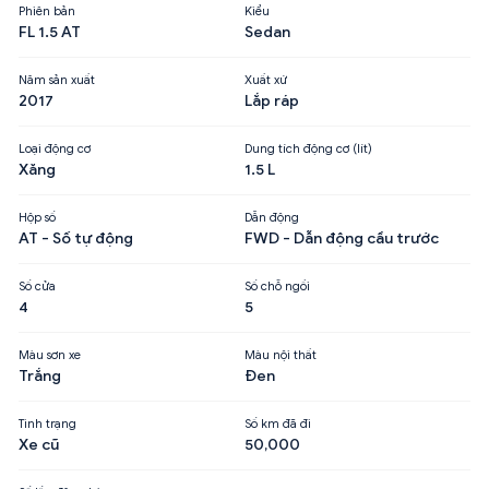
Phiên bản
Kiểu
FL 1.5 AT
Sedan
Năm sản xuất
Xuất xứ
2017
Lắp ráp
Loại động cơ
Dung tích động cơ (lít)
Xăng
1.5 L
Hộp số
Dẫn động
AT - Số tự động
FWD - Dẫn động cầu trước
Số cửa
Số chỗ ngồi
4
5
Màu sơn xe
Màu nội thất
Trắng
Đen
Tình trạng
Số km đã đi
Xe cũ
50,000