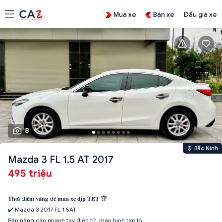
Mua xe
Bán xe
Đấu giá xe
8
Bắc Ninh
Mazda 3 FL 1.5 AT 2017
495 triệu
𝐓𝐡𝐨̛̀𝐢 đ𝐢𝐞̂̉𝐦 𝐯𝐚̀𝐧𝐠 đ𝐞̂̉ 𝐦𝐮𝐚 𝐱𝐞 𝐝𝐢̣𝐩 𝐓𝐄̂́𝐓 🏆
✔️ Mazda 3 2017 FL 1.5AT
Bản nâng cấp phanh tay điện tử, màn hình táp lô...