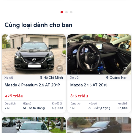
Cùng loại dành cho bạn
Xe cũ
Hồ Chí Minh
Xe cũ
Quảng Nam
Mazda 6 Premium 2.5 AT 2019
Mazda 2 1.5 AT 2015
479 triệu
315 triệu
Dung tích
Hộp số
Km đã đi
Dung tích
Hộp số
Km đã đi
2.5 L
AT - Số tự động
50,000
1.5 L
AT - Số tự động
82,000