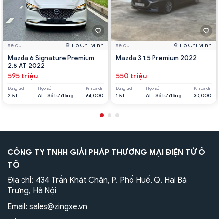
Xe cũ
Hồ Chí Minh
Xe cũ
Hồ Chí Minh
Mazda 6 Signature Premium
Mazda 3 1.5 Premium 2022
2.5 AT 2022
595 triệu
550 triệu
Dung tích
Hộp số
Km đã đi
Dung tích
Hộp số
Km đã đi
2.5 L
AT - Số tự động
64,000
1.5 L
AT - Số tự động
30,000
CÔNG TY TNHH GIẢI PHÁP THƯƠNG MẠI ĐIỆN TỬ Ô
TÔ
Địa chỉ: 434 Trần Khát Chân, P. Phố Huế, Q. Hai Bà
Trưng, Hà Nội
Email:
sales@zingxe.vn