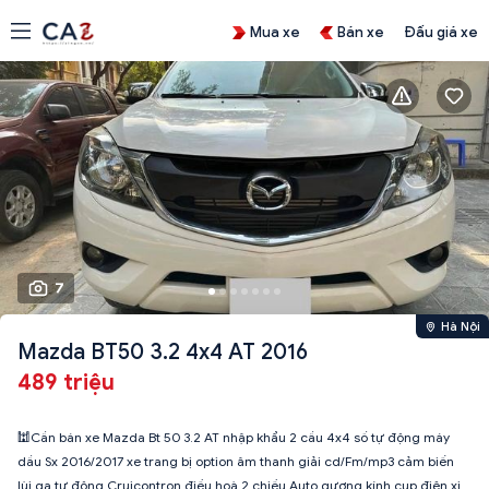
Mua xe
Bán xe
Đấu giá xe
7
Hà Nội
Mazda BT50 3.2 4x4 AT 2016
489 triệu
🕍Cần bán xe Mazda Bt 50 3.2 AT nhập khẩu 2 cầu 4x4 số tự động máy
dầu Sx 2016/2017 xe trang bị option âm thanh giải cd/Fm/mp3 cảm biến
lùi,ga tự động Cruicontron,điều hoà 2 chiều Auto gương kính cụp điện xi