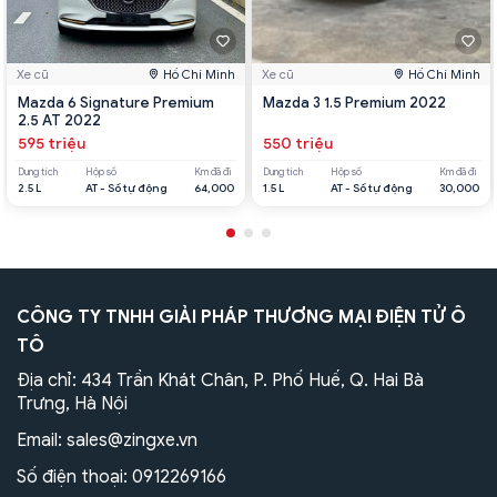
Xe cũ
Hồ Chí Minh
Xe cũ
Hồ Chí Minh
Mazda 6 Signature Premium
Mazda 3 1.5 Premium 2022
2.5 AT 2022
595 triệu
550 triệu
Dung tích
Hộp số
Km đã đi
Dung tích
Hộp số
Km đã đi
2.5 L
AT - Số tự động
64,000
1.5 L
AT - Số tự động
30,000
CÔNG TY TNHH GIẢI PHÁP THƯƠNG MẠI ĐIỆN TỬ Ô
TÔ
Địa chỉ: 434 Trần Khát Chân, P. Phố Huế, Q. Hai Bà
Trưng, Hà Nội
Email:
sales@zingxe.vn
Số điện thoại:
0912269166