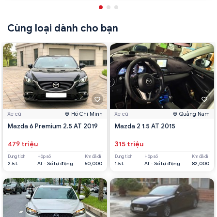
Cùng loại dành cho bạn
Xe cũ
Hồ Chí Minh
Xe cũ
Quảng Nam
Mazda 6 Premium 2.5 AT 2019
Mazda 2 1.5 AT 2015
479 triệu
315 triệu
Dung tích
Hộp số
Km đã đi
Dung tích
Hộp số
Km đã đi
2.5 L
AT - Số tự động
50,000
1.5 L
AT - Số tự động
82,000