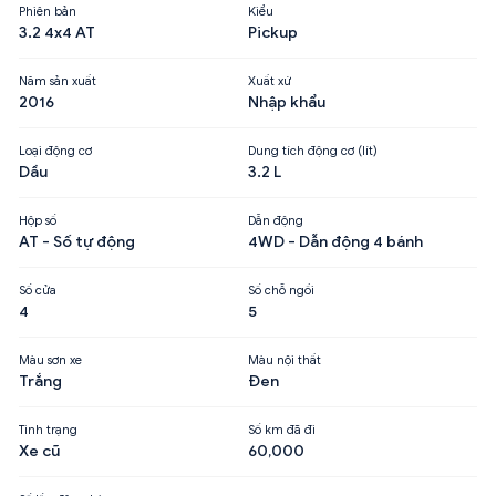
Phiên bản
Kiểu
3.2 4x4 AT
Pickup
Năm sản xuất
Xuất xứ
2016
Nhập khẩu
Loại động cơ
Dung tích động cơ (lít)
Dầu
3.2 L
Hộp số
Dẫn động
AT - Số tự động
4WD - Dẫn động 4 bánh
Số cửa
Số chỗ ngồi
4
5
Màu sơn xe
Màu nội thất
Trắng
Đen
Tình trạng
Số km đã đi
Xe cũ
60,000