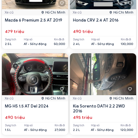
Xe cũ
Hồ Chí Minh
Xe cũ
Hồ Chí Minh
Mazda 6 Premium 2.5 AT 2019
Honda CRV 2.4 AT 2016
479 triệu
490 triệu
Dung tích
Hộp số
Km đã đi
Dung tích
Hộp số
Km đã đi
2.5 L
AT - Số tự động
50,000
2.4 L
AT - Số tự động
130,000
Xe cũ
Hồ Chí Minh
Xe cũ
Hồ Chí Minh
MG HS 1.5 AT Del 2024
Kia Sorento DATH 2.2 2WD
2016
490 triệu
495 triệu
Dung tích
Hộp số
Km đã đi
Dung tích
Hộp số
Km đã đi
1.5 L
AT - Số tự động
27,000
2.2 L
AT - Số tự động
120,000