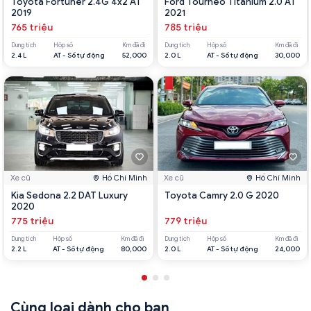
Toyota Fortuner 2.4G 4x2 AT
Ford Tourneo Titanium 2.0 AT
2019
2021
765 triệu
785 triệu
Dung tích
Hộp số
Km đã đi
Dung tích
Hộp số
Km đã đi
2.4 L
AT - Số tự động
52,000
2.0 L
AT - Số tự động
30,000
Xe cũ
Hồ Chí Minh
Xe cũ
Hồ Chí Minh
Kia Sedona 2.2 DAT Luxury
Toyota Camry 2.0 G 2020
2020
775 triệu
779 triệu
Dung tích
Hộp số
Km đã đi
Dung tích
Hộp số
Km đã đi
2.2 L
AT - Số tự động
80,000
2.0 L
AT - Số tự động
24,000
Cùng loại dành cho bạn