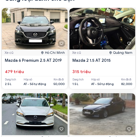
Xe cũ
Hồ Chí Minh
Xe cũ
Quảng Nam
Mazda 6 Premium 2.5 AT 2019
Mazda 2 1.5 AT 2015
479 triệu
315 triệu
Dung tích
Hộp số
Km đã đi
Dung tích
Hộp số
Km đã đi
2.5 L
AT - Số tự động
50,000
1.5 L
AT - Số tự động
82,000