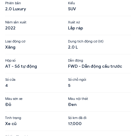
Phiên bản
Kiểu
2.0 Luxury
SUV
Năm sản xuất
Xuất xứ
2022
Lắp ráp
Loại động cơ
Dung tích động cơ (lít)
Xăng
2.0 L
Hộp số
Dẫn động
AT - Số tự động
FWD - Dẫn động cầu trước
Số cửa
Số chỗ ngồi
4
5
Màu sơn xe
Màu nội thất
Đỏ
Đen
Tình trạng
Số km đã đi
Xe cũ
17,000