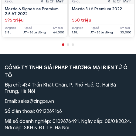
Xe cũ
Hồ Chí Minh
Xe cũ
Hồ Chí Minh
Mazda 6 Signature Premium
Mazda 3 1.5 Premium 2022
2.5 AT 2022
595 triệu
550 triệu
Dung tích
Hộp số
Km đã đi
Dung tích
Hộp số
Km đã đi
2.5 L
AT - Số tự động
64,000
1.5 L
AT - Số tự động
30,000
CÔNG TY TNHH GIẢI PHÁP THƯƠNG MẠI ĐIỆN TỬ Ô
TÔ
Địa chỉ: 434 Trần Khát Chân, P. Phố Huế, Q. Hai Bà
Trưng, Hà Nội
Email:
sales@zingxe.vn
Số điện thoại:
0912269166
Mã số doanh nghiệp: 0109676491. Ngày cấp: 08/01/2024.
Nơi cấp: SKH & ĐT TP. Hà Nội