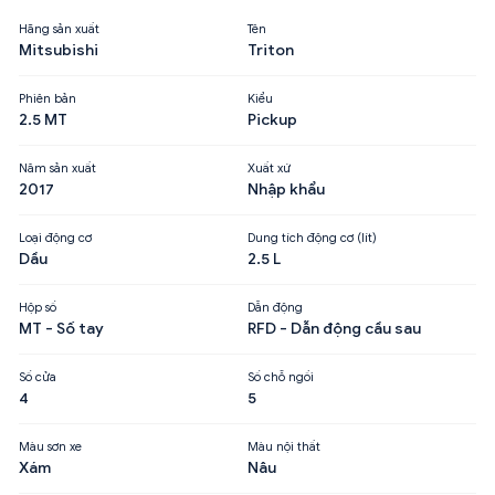
Hãng sản xuất
Tên
Mitsubishi
Triton
Phiên bản
Kiểu
2.5 MT
Pickup
Năm sản xuất
Xuất xứ
2017
Nhập khẩu
Loại động cơ
Dung tích động cơ (lít)
Dầu
2.5 L
Hộp số
Dẫn động
MT - Số tay
RFD - Dẫn động cầu sau
Số cửa
Số chỗ ngồi
4
5
Màu sơn xe
Màu nội thất
Xám
Nâu