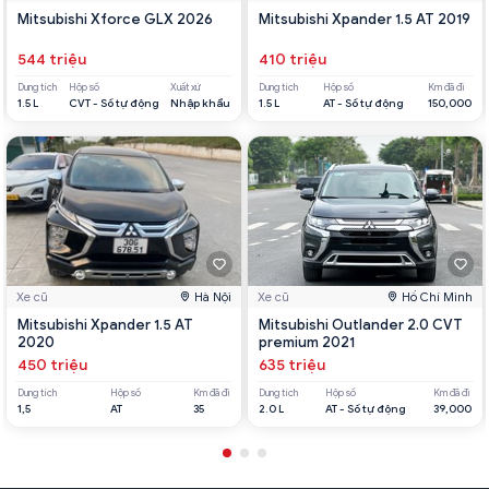
Mitsubishi Xforce GLX 2026
Mitsubishi Xpander 1.5 AT 2019
544 triệu
410 triệu
Dung tích
Hộp số
Xuất xứ
Dung tích
Hộp số
Km đã đi
1.5 L
CVT - Số tự động
Nhập khẩu
1.5 L
AT - Số tự động
150,000
Xe cũ
Hà Nội
Xe cũ
Hồ Chí Minh
Mitsubishi Xpander 1.5 AT
Mitsubishi Outlander 2.0 CVT
2020
premium 2021
450 triệu
635 triệu
Dung tích
Hộp số
Km đã đi
Dung tích
Hộp số
Km đã đi
1,5
AT
35
2.0 L
AT - Số tự động
39,000