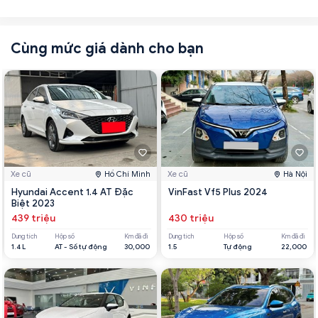
Cùng mức giá dành cho bạn
Xe cũ
Hồ Chí Minh
Xe cũ
Hà Nội
Hyundai Accent 1.4 AT Đặc
VinFast Vf5 Plus 2024
Biệt 2023
439 triệu
430 triệu
Dung tích
Hộp số
Km đã đi
Dung tích
Hộp số
Km đã đi
1.4 L
AT - Số tự động
30,000
1.5
Tự động
22,000