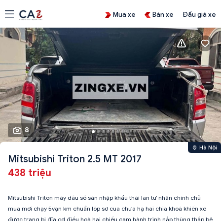
Mua xe
Bán xe
Đấu giá xe
8
Hà Nội
Mitsubishi Triton 2.5 MT 2017
438 triệu
Mitsubishi Triton máy dầu số sàn nhập khẩu thái lan tư nhân chính chủ
mua mơi chạy 5vạn km chuẩn lốp sơ cua chưa hạ hai chìa khoá khiến xe
được trang bị đĩa cd điều hoà hai chiều cam hành trình nắp thùng thấp bệ