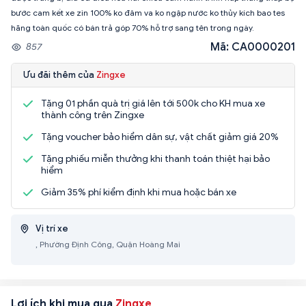
bước cam kết xe zin 100% ko đâm va ko ngập nước ko thủy kích bao tes
hãng toàn quốc có bán trả góp 70% hỗ trợ sang tên trong ngày.
Mã: CA0000201
857
Ưu đãi thêm của
Zingxe
Tặng 01 phần quà trị giá lên tới 500k cho KH mua xe
thành công trên Zingxe
Tặng voucher bảo hiểm dân sự, vật chất giảm giá 20%
Tặng phiếu miễn thưởng khi thanh toán thiệt hại bảo
hiểm
Giảm 35% phí kiểm định khi mua hoặc bán xe
Vị trí xe
, Phường Định Công, Quận Hoàng Mai
Lợi ích khi mua qua
Zingxe