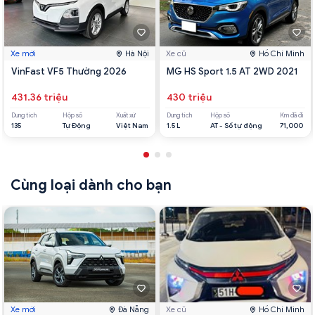
Xe mới
Hà Nội
Xe cũ
Hồ Chí Minh
VinFast VF5 Thường 2026
MG HS Sport 1.5 AT 2WD 2021
431.36 triệu
430 triệu
Dung tích
Hộp số
Xuất xứ
Dung tích
Hộp số
Km đã đi
135
Tự Động
Việt Nam
1.5 L
AT - Số tự động
71,000
Cùng loại dành cho bạn
Xe mới
Đà Nẵng
Xe cũ
Hồ Chí Minh