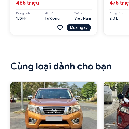
465 triệu
475 tri
Dung tích
Hộp số
Xuất xứ
Dung tích
135HP
Tự động
Việt Nam
2.0 L
Mua ngay
Cùng loại dành cho bạn