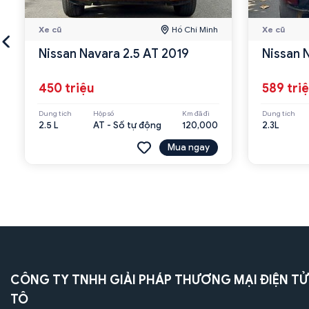
Xe cũ
Hồ Chí Minh
Xe cũ
Nissan Navara 2.5 AT 2019
Nissan 
450 triệu
589 tri
Dung tích
Hộp số
Km đã đi
Dung tích
2.5 L
AT - Số tự động
120,000
2.3L
Mua ngay
CÔNG TY TNHH GIẢI PHÁP THƯƠNG MẠI ĐIỆN TỬ
TÔ