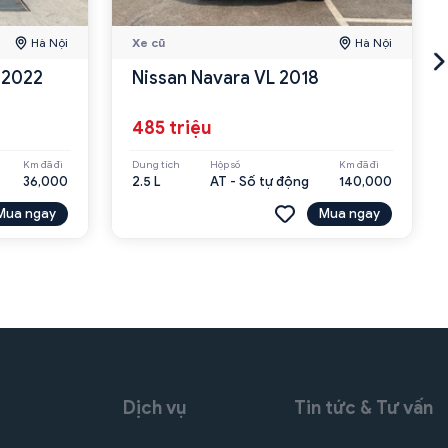
Hà Nội
Xe cũ
Hà Nội
 2022
Nissan Navara VL 2018
485 triệu
Km đã đi
Dung tích
Hộp số
Km đã đi
36,000
2.5 L
AT - Số tự động
140,000
Mua ngay
Mua ngay
Dịch vụ
Tin tức & Tư vấn