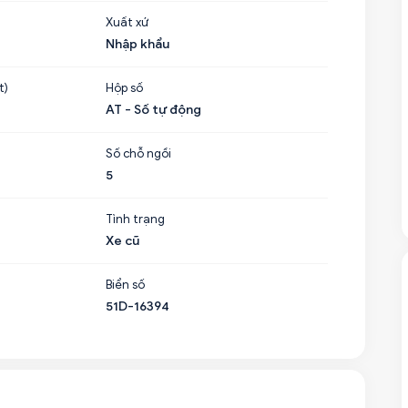
Xuất xứ
Nhập khẩu
t)
Hộp số
AT - Số tự động
Số chỗ ngồi
5
Tình trạng
Xe cũ
Biển số
51D-16394