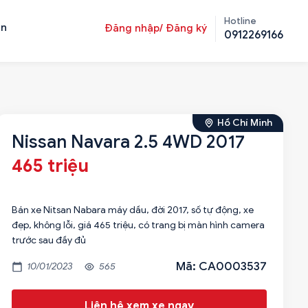
Hotline
ản
Đăng nhập/ Đăng ký
0912269166
Hồ Chí Minh
Nissan Navara 2.5 4WD 2017
465 triệu
Bán xe Nitsan Nabara máy dầu, đời 2017, số tự động, xe
đẹp, không lỗi, giá 465 triệu, có trang bị màn hình camera
Mã: CA0003537
10/01/2023
565
Liên hệ xem xe ngay