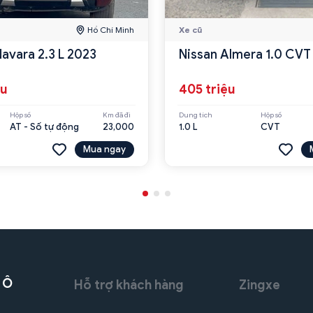
Hồ Chí Minh
Xe cũ
Navara 2.3 L 2023
Nissan Almera 1.0 CVT
ệu
405 triệu
Hộp số
Km đã đi
Dung tích
Hộp số
AT - Số tự động
23,000
1.0 L
CVT
Mua ngay
 Ô
Hỗ trợ khách hàng
Zingxe