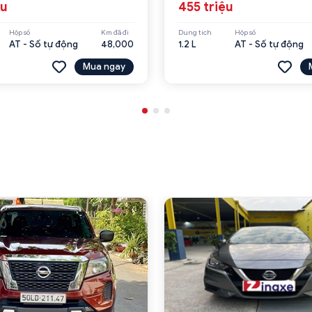
ệu
455 triệu
Hộp số
Km đã đi
Dung tích
Hộp số
AT - Số tự động
48,000
1.2 L
AT - Số tự động
Mua ngay