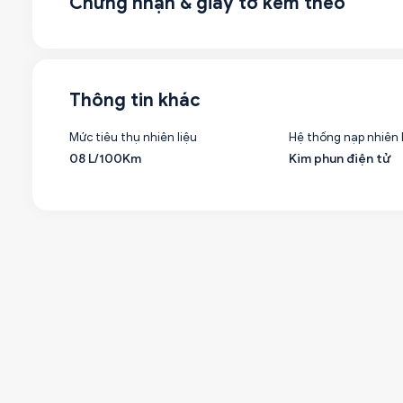
Chứng nhận & giấy tờ kèm theo
Thông tin khác
Mức tiêu thụ nhiên liệu
Hệ thống nạp nhiên 
08 L/100Km
Kim phun điện tử