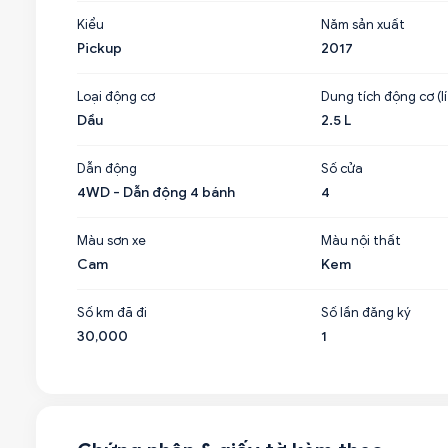
Kiểu
Năm sản xuất
Pickup
2017
Loại động cơ
Dung tích động cơ (lí
Dầu
2.5 L
Dẫn động
Số cửa
4WD - Dẫn động 4 bánh
4
Màu sơn xe
Màu nội thất
Cam
Kem
Số km đã đi
Số lần đăng ký
30,000
1