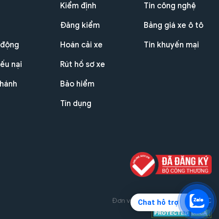
Kiểm định
Tin công nghệ
Đăng kiểm
Bảng giá xe ô tô
 động
Hoán cải xe
Tin khuyến mại
ếu nại
Rút hồ sơ xe
nhánh
Bảo hiểm
Tín dụng
Đơn vị triển khai dự án
THG JSC
Chat hỗ trợ