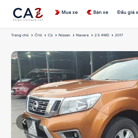
Mua xe
Bán xe
Đấu giá 
Trang chủ
Ô tô
Cũ
Nissan
Navara
2.5 4WD
2017