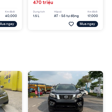
470 triệu
Km đã đi
Dung tích
Hộp số
Km đã đi
40,000
1.5 L
AT - Số tự động
17,000
Mua ngay
Mua ngay