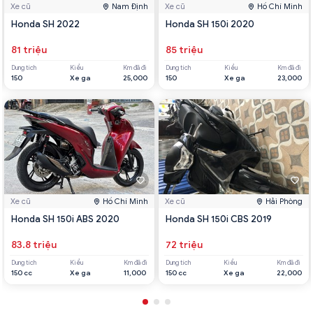
Xe cũ
Nam Định
Xe cũ
Hồ Chí Minh
Honda SH 2022
Honda SH 150i 2020
81 triệu
85 triệu
Dung tích
Kiểu
Km đã đi
Dung tích
Kiểu
Km đã đi
150
Xe ga
25,000
150
Xe ga
23,000
Xe cũ
Hồ Chí Minh
Xe cũ
Hải Phòng
Honda SH 150i ABS 2020
Honda SH 150i CBS 2019
83.8 triệu
72 triệu
Dung tích
Kiểu
Km đã đi
Dung tích
Kiểu
Km đã đi
150 cc
Xe ga
11,000
150 cc
Xe ga
22,000