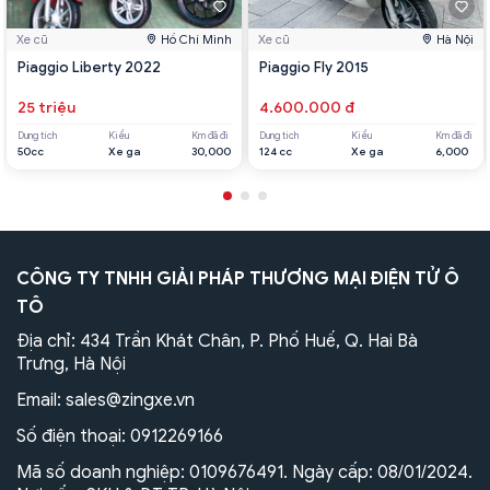
Xe cũ
Hồ Chí Minh
Xe cũ
Hà Nội
Piaggio Liberty 2022
Piaggio Fly 2015
25 triệu
4.600.000 đ
Dung tích
Kiểu
Km đã đi
Dung tích
Kiểu
Km đã đi
50cc
Xe ga
30,000
124 cc
Xe ga
6,000
CÔNG TY TNHH GIẢI PHÁP THƯƠNG MẠI ĐIỆN TỬ Ô
TÔ
Địa chỉ: 434 Trần Khát Chân, P. Phố Huế, Q. Hai Bà
Trưng, Hà Nội
Email:
sales@zingxe.vn
Số điện thoại:
0912269166
Mã số doanh nghiệp: 0109676491. Ngày cấp: 08/01/2024.