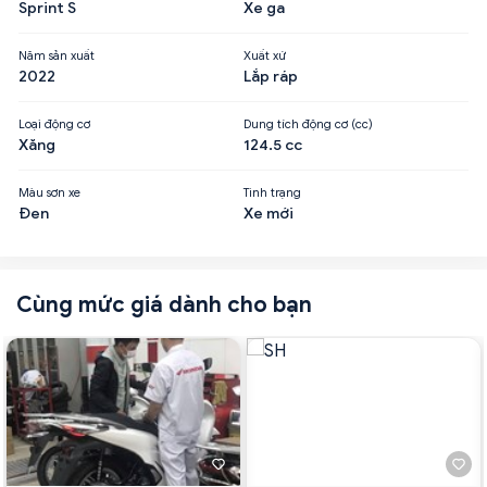
Sprint S
Xe ga
Năm sản xuất
Xuất xứ
2022
Lắp ráp
Loại động cơ
Dung tích động cơ (cc)
Xăng
124.5 cc
Màu sơn xe
Tình trạng
Đen
Xe mới
Cùng mức giá dành cho bạn