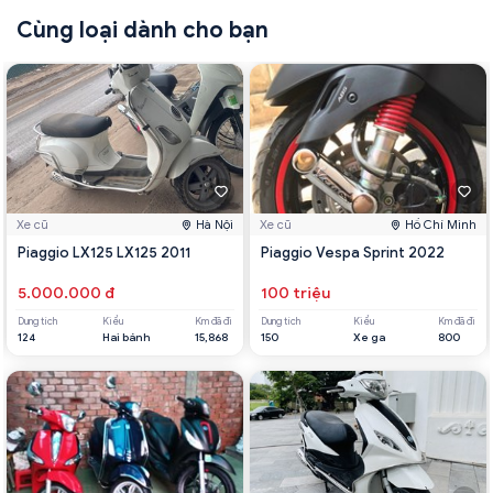
Cùng loại dành cho bạn
Xe cũ
Hà Nội
Xe cũ
Hồ Chí Minh
Piaggio LX125 LX125 2011
Piaggio Vespa Sprint 2022
5.000.000 đ
100 triệu
Dung tích
Kiểu
Km đã đi
Dung tích
Kiểu
Km đã đi
124
Hai bánh
15,868
150
Xe ga
800