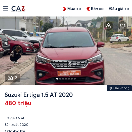
Mua xe
Bán xe
Đấu giá xe
7
Hải Phòng
Suzuki Ertiga 1.5 AT 2020
480 triệu
Ertiga 1.5 at
Sản xuất 2020
Odo 4v6 km.