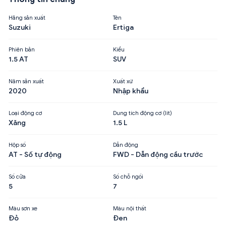
Hãng sản xuất
Tên
Suzuki
Ertiga
Phiên bản
Kiểu
1.5 AT
SUV
Năm sản xuất
Xuất xứ
2020
Nhập khẩu
Loại động cơ
Dung tích động cơ (lít)
Xăng
1.5 L
Hộp số
Dẫn động
AT - Số tự động
FWD - Dẫn động cầu trước
Số cửa
Số chỗ ngồi
5
7
Màu sơn xe
Màu nội thất
Đỏ
Đen