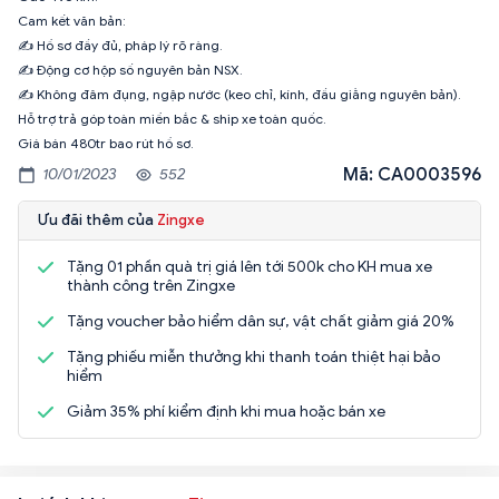
Cam kết văn bản:
✍️ Hồ sơ đầy đủ, pháp lý rõ ràng.
✍️ Động cơ hộp số nguyên bản NSX.
✍️ Không đâm đụng, ngập nước (keo chỉ, kính, đầu giằng nguyên bản).
Hỗ trợ trả góp toàn miền bắc & ship xe toàn quốc.
Giá bán 480tr bao rút hồ sơ.
Mã: CA0003596
10/01/2023
552
Ưu đãi thêm của
Zingxe
Tặng 01 phần quà trị giá lên tới 500k cho KH mua xe
thành công trên Zingxe
Tặng voucher bảo hiểm dân sự, vật chất giảm giá 20%
Tặng phiếu miễn thưởng khi thanh toán thiệt hại bảo
hiểm
Giảm 35% phí kiểm định khi mua hoặc bán xe