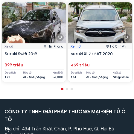
Xe cũ
Hải Phòng
Xe mới
Hồ Chí Minh
Suzuki Swift 2019
suzuki XL7 1.5AT 2020
399 triệu
459 triệu
Dung tích
Hộp số
Km đã đi
Dung tích
Hộp số
Xuất xứ
1.2 L
AT - Số tự động
56,000
1.5 L
AT - Số tự động
Nhập khẩu
CÔNG TY TNHH GIẢI PHÁP THƯƠNG MẠI ĐIỆN TỬ Ô
TÔ
Địa chỉ: 434 Trần Khát Chân, P. Phố Huế, Q. Hai Bà