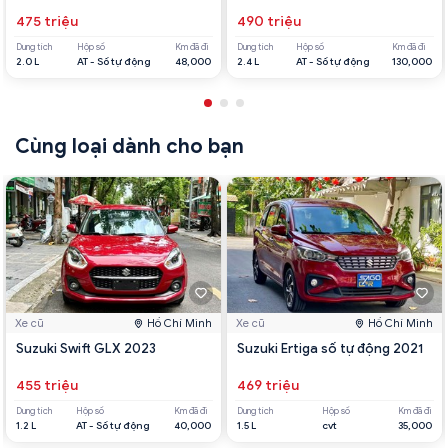
475 triệu
490 triệu
Dung tích
Hộp số
Km đã đi
Dung tích
Hộp số
Km đã đi
2.0 L
AT - Số tự động
48,000
2.4 L
AT - Số tự động
130,000
Cùng loại dành cho bạn
Xe cũ
Hồ Chí Minh
Xe cũ
Hồ Chí Minh
Suzuki Swift GLX 2023
Suzuki Ertiga số tự động 2021
455 triệu
469 triệu
Dung tích
Hộp số
Km đã đi
Dung tích
Hộp số
Km đã đi
1.2 L
AT - Số tự động
40,000
1.5 L
cvt
35,000