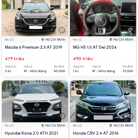
Xe cũ
Hồ Chí Minh
Xe cũ
Hồ Chí Minh
Mazda 6 Premium 2.5 AT 2019
MG HS 1.5 AT Del 2024
479 triệu
490 triệu
Dung tích
Hộp số
Km đã đi
Dung tích
Hộp số
Km đã đi
2.5 L
AT - Số tự động
50,000
1.5 L
AT - Số tự động
27,000
Xe cũ
Hồ Chí Minh
Xe cũ
Hồ Chí Minh
Hyundai Kona 2.0 ATH 2021
Honda CRV 2.4 AT 2016