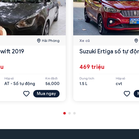
Hải Phòng
Xe cũ
Swift 2019
Suzuki Ertiga số tự độ
ệu
469 triệu
Hộp số
Km đã đi
Dung tích
Hộp số
AT - Số tự động
56,000
1.5 L
cvt
Mua ngay