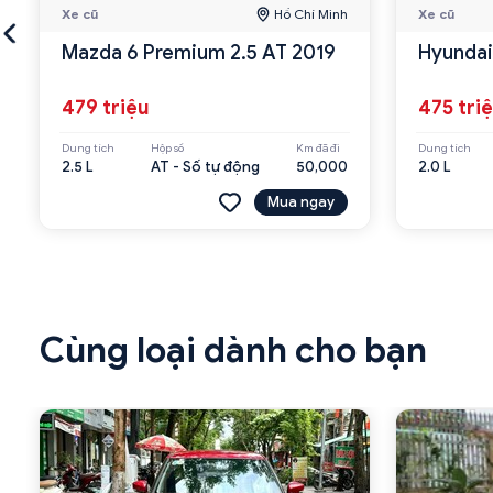
Xe cũ
Hồ Chí Minh
Xe cũ
Mazda 6 Premium 2.5 AT 2019
Hyundai
479 triệu
475 tri
Dung tích
Hộp số
Km đã đi
Dung tích
2.5 L
AT - Số tự động
50,000
2.0 L
Mua ngay
Cùng loại dành cho bạn