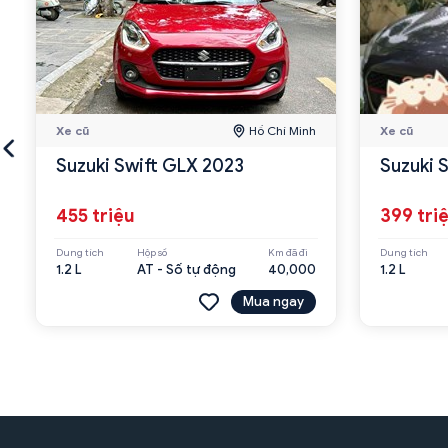
Xe cũ
Hồ Chí Minh
Xe cũ
Suzuki Swift GLX 2023
Suzuki 
455 triệu
399 tri
Dung tích
Hộp số
Km đã đi
Dung tích
1.2 L
AT - Số tự động
40,000
1.2 L
Mua ngay