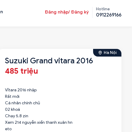
Hotline
ản
Đăng nhập/ Đăng ký
0912269166
Hà Nội
Suzuki Grand vitara 2016
485 triệu
Vỉtara 2016 nhập
Rất mới
Cá nhân chính chủ
02 khoá
Chạy 5.8 zin
Xem 214 nguyễn xiển thanh xuân hn
eto