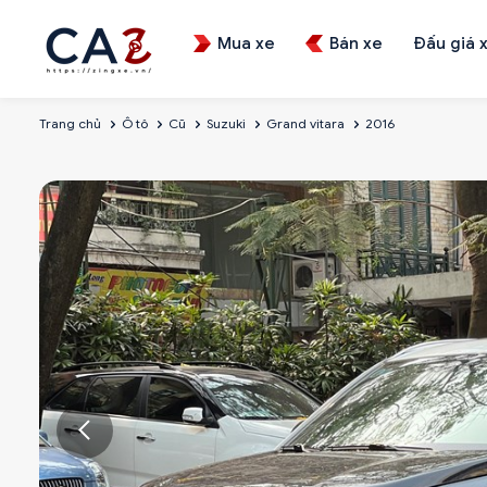
Mua xe
Bán xe
Đấu giá 
Trang chủ
Ô tô
Cũ
Suzuki
Grand vitara
2016