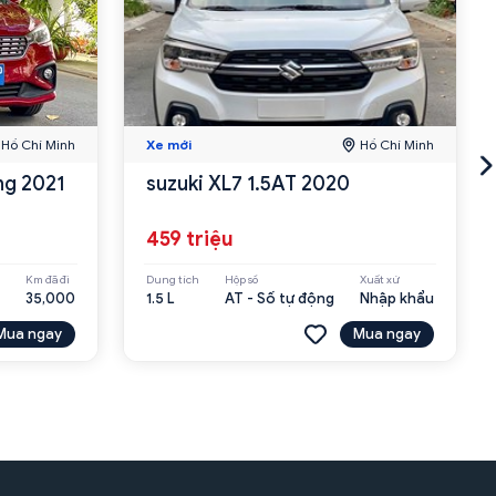
Hồ Chí Minh
Xe mới
Hồ Chí Minh
ng 2021
suzuki XL7 1.5AT 2020
459 triệu
Km đã đi
Dung tích
Hộp số
Xuất xứ
35,000
1.5 L
AT - Số tự động
Nhập khẩu
Mua ngay
Mua ngay