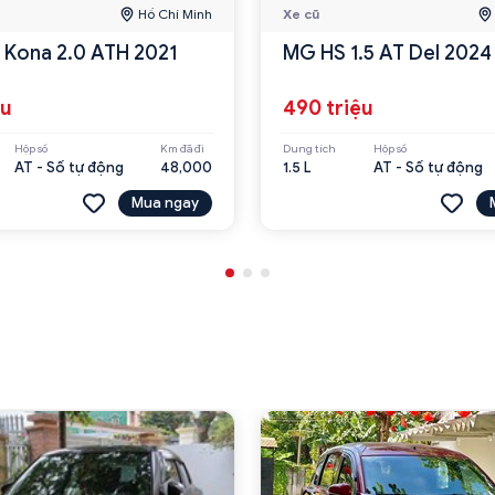
Hồ Chí Minh
Xe cũ
 Kona 2.0 ATH 2021
MG HS 1.5 AT Del 2024
ệu
490 triệu
Hộp số
Km đã đi
Dung tích
Hộp số
AT - Số tự động
48,000
1.5 L
AT - Số tự động
Mua ngay