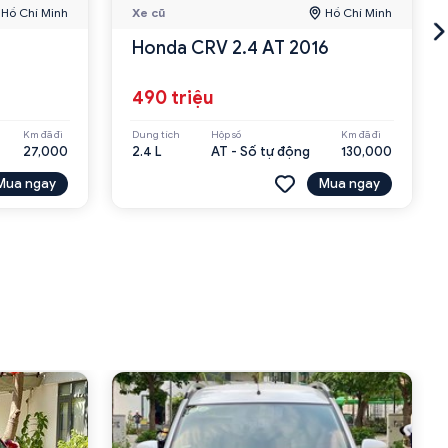
Hồ Chí Minh
Xe cũ
Hồ Chí Minh
Honda CRV 2.4 AT 2016
490 triệu
Km đã đi
Dung tích
Hộp số
Km đã đi
27,000
2.4 L
AT - Số tự động
130,000
Mua ngay
Mua ngay