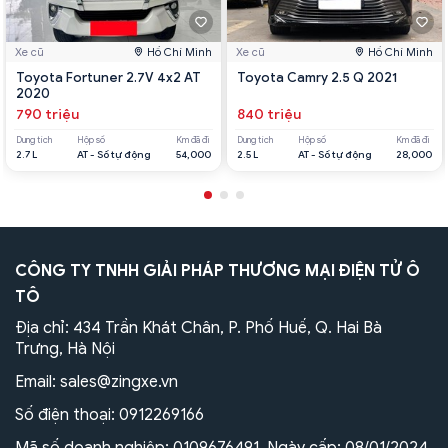
Xe cũ
Hồ Chí Minh
Xe cũ
Hồ Chí Minh
Toyota Fortuner 2.7V 4x2 AT
Toyota Camry 2.5 Q 2021
2020
790 triệu
840 triệu
Dung tích
Hộp số
Km đã đi
Dung tích
Hộp số
Km đã đi
2.7 L
AT - Số tự động
54,000
2.5 L
AT - Số tự động
28,000
CÔNG TY TNHH GIẢI PHÁP THƯƠNG MẠI ĐIỆN TỬ Ô
TÔ
Địa chỉ: 434 Trần Khát Chân, P. Phố Huế, Q. Hai Bà
Trưng, Hà Nội
Email:
sales@zingxe.vn
Số điện thoại:
0912269166
Mã số doanh nghiệp: 0109676491. Ngày cấp: 08/01/2024.