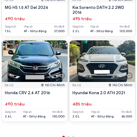
MG HS 1.5 AT Del 2024
Kia Sorento DATH 2.2 2WD
2016
490 triệu
495 triệu
Dung tích
Hộp số
Km đã đi
Dung tích
Hộp số
Km đã đi
1.5 L
AT - Số tự động
27,000
2.2 L
AT - Số tự động
120,000
Xe cũ
Hồ Chí Minh
Xe cũ
Hồ Chí Minh
Honda CRV 2.4 AT 2016
Hyundai Kona 2.0 ATH 2021
490 triệu
485 triệu
Dung tích
Hộp số
Km đã đi
Dung tích
Hộp số
Km đã đi
2.4 L
AT - Số tự động
130,000
2.0 L
AT - Số tự động
45,000