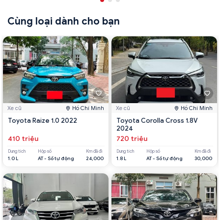
Cùng loại dành cho bạn
Xe cũ
Hồ Chí Minh
Xe cũ
Hồ Chí Minh
Toyota Raize 1.0 2022
Toyota Corolla Cross 1.8V
2024
410 triệu
720 triệu
Dung tích
Hộp số
Km đã đi
Dung tích
Hộp số
Km đã đi
1.0 L
AT - Số tự động
24,000
1.8 L
AT - Số tự động
30,000