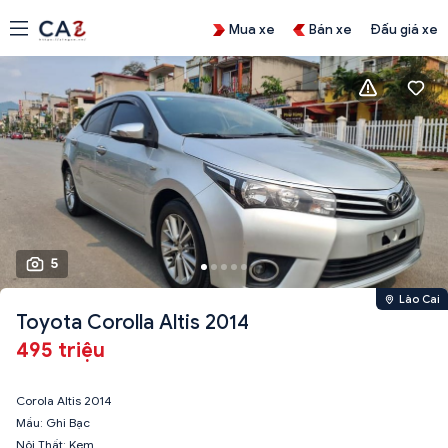
Mua xe
Bán xe
Đấu giá xe
5
Lào Cai
Toyota Corolla Altis 2014
495 triệu
Corola Altis 2014
Mầu: Ghi Bạc
Nội Thất: Kem