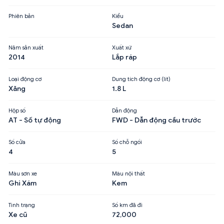
Phiên bản
Kiểu
Sedan
Năm sản xuất
Xuất xứ
2014
Lắp ráp
Loại động cơ
Dung tích động cơ (lít)
Xăng
1.8 L
Hộp số
Dẫn động
AT - Số tự động
FWD - Dẫn động cầu trước
Số cửa
Số chỗ ngồi
4
5
Màu sơn xe
Màu nội thất
Ghi Xám
Kem
Tình trạng
Số km đã đi
Xe cũ
72,000