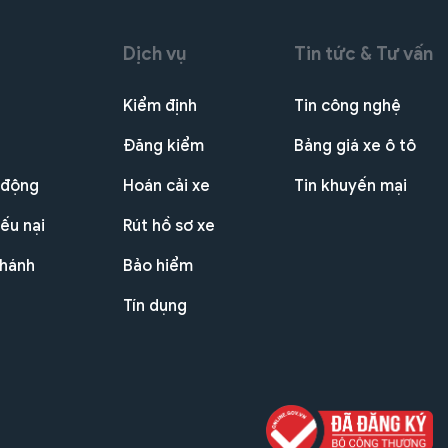
Dịch vụ
Tin tức & Tư vấn
Kiểm định
Tin công nghệ
Đăng kiểm
Bảng giá xe ô tô
 động
Hoán cải xe
Tin khuyến mại
ếu nại
Rút hồ sơ xe
nhánh
Bảo hiểm
Tín dụng