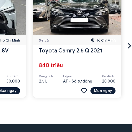
Hồ Chí Minh
Xe cũ
Hồ Chí Minh
1.8V
Toyota Camry 2.5 Q 2021
840 triệu
Km đã đi
Dung tích
Hộp số
Km đã đi
30,000
2.5 L
AT - Số tự động
28,000
Mua ngay
Mua ngay