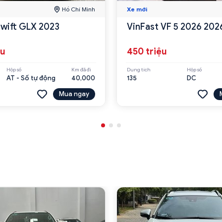
Hồ Chí Minh
Xe mới
Swift GLX 2023
VinFast VF 5 2026 202
ệu
450 triệu
Hộp số
Km đã đi
Dung tích
Hộp số
AT - Số tự động
40,000
135
DC
Mua ngay