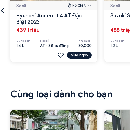
Xe cũ
Hồ Chí Minh
Xe cũ
Hyundai Accent 1.4 AT Đặc
Suzuki 
Biệt 2023
439 triệu
455 tri
Dung tích
Hộp số
Km đã đi
Dung tích
1.4 L
AT - Số tự động
30,000
1.2 L
Mua ngay
Cùng loại dành cho bạn