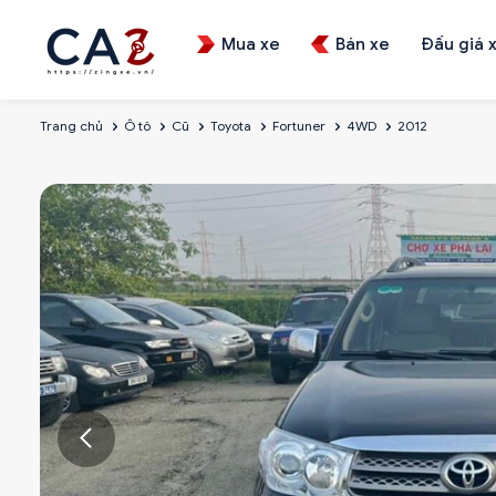
Mua xe
Bán xe
Đấu giá 
Trang chủ
Ô tô
Cũ
Toyota
Fortuner
4WD
2012