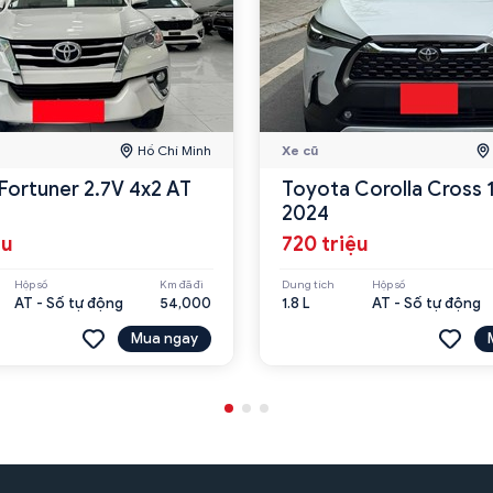
Hồ Chí Minh
Xe cũ
Fortuner 2.7V 4x2 AT
Toyota Corolla Cross 
2024
ệu
720 triệu
Hộp số
Km đã đi
Dung tích
Hộp số
AT - Số tự động
54,000
1.8 L
AT - Số tự động
Mua ngay