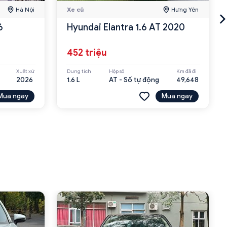
Hà Nội
Xe cũ
Hưng Yên
6
Hyundai Elantra 1.6 AT 2020
452 triệu
Xuất xứ
Dung tích
Hộp số
Km đã đi
2026
1.6 L
AT - Số tự động
49,648
Mua ngay
Mua ngay