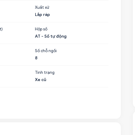
Xuất xứ
Lắp ráp
t)
Hộp số
AT - Số tự động
Số chỗ ngồi
8
Tình trạng
Xe cũ