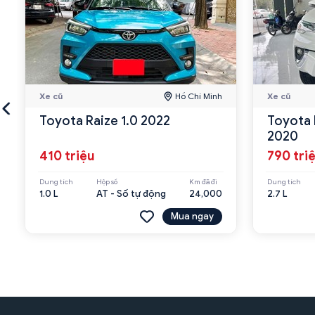
Xe cũ
Hồ Chí Minh
Xe cũ
Toyota Raize 1.0 2022
Toyota 
2020
410 triệu
790 tri
Dung tích
Hộp số
Km đã đi
Dung tích
1.0 L
AT - Số tự động
24,000
2.7 L
Mua ngay