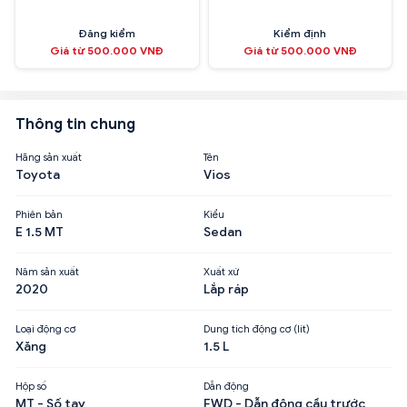
Đăng kiểm
Kiểm định
Giá từ 500.000 VNĐ
Giá từ 500.000 VNĐ
Thông tin chung
Hãng sản xuất
Tên
Toyota
Vios
Phiên bản
Kiểu
E 1.5 MT
Sedan
Năm sản xuất
Xuất xứ
2020
Lắp ráp
Loại động cơ
Dung tích động cơ (lít)
Xăng
1.5 L
Hộp số
Dẫn động
MT - Số tay
FWD - Dẫn động cầu trước