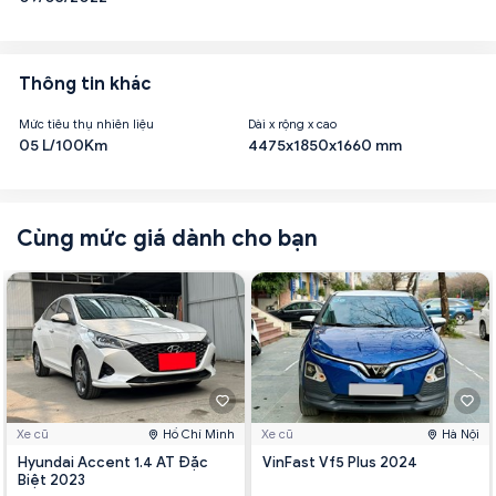
Thông tin khác
Mức tiêu thụ nhiên liệu
Dài x rộng x cao
05 L/100Km
4475x1850x1660 mm
Cùng mức giá dành cho bạn
Xe cũ
Hồ Chí Minh
Xe cũ
Hà Nội
Hyundai Accent 1.4 AT Đặc
VinFast Vf5 Plus 2024
Biệt 2023