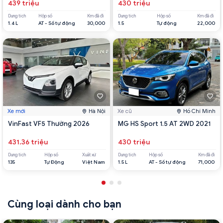
439 triệu
430 triệu
Dung tích
Hộp số
Km đã đi
Dung tích
Hộp số
Km đã đi
1.4 L
AT - Số tự động
30,000
1.5
Tự động
22,000
Xe mới
Hà Nội
Xe cũ
Hồ Chí Minh
VinFast VF5 Thường 2026
MG HS Sport 1.5 AT 2WD 2021
431.36 triệu
430 triệu
Dung tích
Hộp số
Xuất xứ
Dung tích
Hộp số
Km đã đi
135
Tự Động
Việt Nam
1.5 L
AT - Số tự động
71,000
Cùng loại dành cho bạn