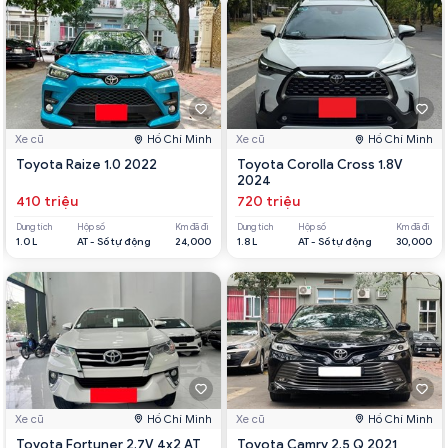
Xe cũ
Hồ Chí Minh
Xe cũ
Hồ Chí Minh
Toyota Raize 1.0 2022
Toyota Corolla Cross 1.8V
2024
410 triệu
720 triệu
Dung tích
Hộp số
Km đã đi
Dung tích
Hộp số
Km đã đi
1.0 L
AT - Số tự động
24,000
1.8 L
AT - Số tự động
30,000
Xe cũ
Hồ Chí Minh
Xe cũ
Hồ Chí Minh
Toyota Fortuner 2.7V 4x2 AT
Toyota Camry 2.5 Q 2021