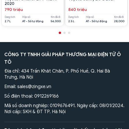
2020
790 triệu
840 triệu
Dung tích
Hộp số
Km đã đi
Dung tích
Hộp số
Km đã đi
2.7 L
AT - Số tự động
54,000
2.5 L
AT - Số tự động
28,000
CÔNG TY TNHH GIẢI PHÁP THƯƠNG MẠI ĐIỆN TỬ Ô
TÔ
Địa chỉ: 434 Trần Khát Chân, P. Phố Huế, Q. Hai Bà
Trưng, Hà Nội
Email:
sales@zingxe.vn
Số điện thoại:
0912269166
Mã số doanh nghiệp: 0109676491. Ngày cấp: 08/01/2024.
Nơi cấp: SKH & ĐT TP. Hà Nội