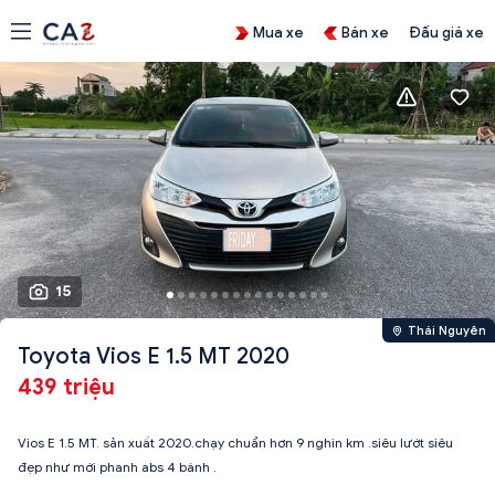
Mua xe
Bán xe
Đấu giá xe
15
Thái Nguyên
Toyota Vios E 1.5 MT 2020
439 triệu
Vios E 1.5 MT. sản xuất 2020.chạy chuẩn hơn 9 nghìn km .siêu lướt siêu
đẹp như mới phanh abs 4 bánh .