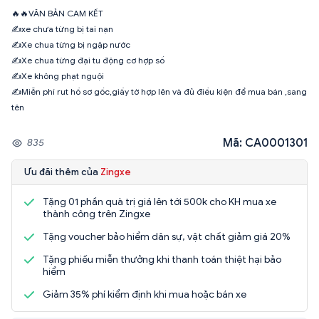
🔥🔥VĂN BẢN CAM KẾT
✍️xe chưa từng bị tai nạn
✍️Xe chua từng bị ngập nước
✍️Xe chua từng đại tu động cơ hợp số
✍️Xe không phạt nguội
✍️Miễn phí rut hồ sơ gốc,giấy tờ hợp lên và đủ điều kiện để mua bán ,sang
tên
Mã: CA0001301
835
Ưu đãi thêm của
Zingxe
Tặng 01 phần quà trị giá lên tới 500k cho KH mua xe
thành công trên Zingxe
Tặng voucher bảo hiểm dân sự, vật chất giảm giá 20%
Tặng phiếu miễn thưởng khi thanh toán thiệt hại bảo
hiểm
Giảm 35% phí kiểm định khi mua hoặc bán xe