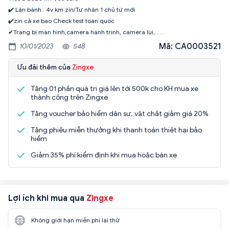
✔️ Lăn bánh : 4v km zin/Tư nhân 1 chủ từ mới
✔️zin cả xe bao Check test toàn quốc
✔Trang bị:màn hình,camera hành trình, camera lùi,......
Mã: CA0003521
10/01/2023
548
Ưu đãi thêm của
Zingxe
Tặng 01 phần quà trị giá lên tới 500k cho KH mua xe
thành công trên Zingxe
Tặng voucher bảo hiểm dân sự, vật chất giảm giá 20%
Tặng phiếu miễn thưởng khi thanh toán thiệt hại bảo
hiểm
Giảm 35% phí kiểm định khi mua hoặc bán xe
Lợi ích khi mua qua
Zingxe
Không giới hạn miễn phí lái thử