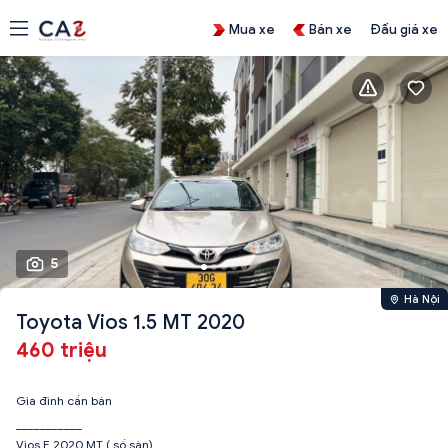
Mua xe
Bán xe
Đấu giá xe
5
Hà Nội
Toyota Vios 1.5 MT 2020
460 triệu
Gia đình cần bán
___________
Vios E 2020 MT ( số sàn)