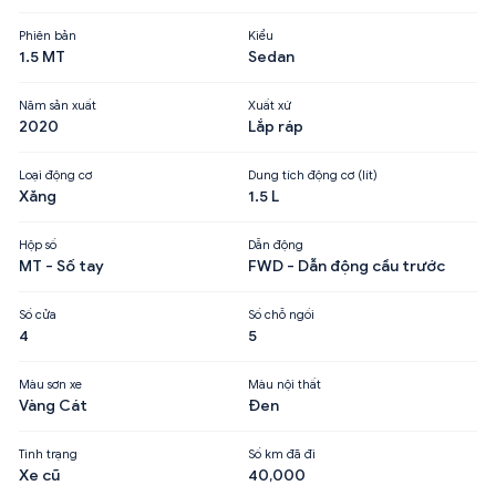
Phiên bản
Kiểu
1.5 MT
Sedan
Năm sản xuất
Xuất xứ
2020
Lắp ráp
Loại động cơ
Dung tích động cơ (lít)
Xăng
1.5 L
Hộp số
Dẫn động
MT - Số tay
FWD - Dẫn động cầu trước
Số cửa
Số chỗ ngồi
4
5
Màu sơn xe
Màu nội thất
Vàng Cát
Đen
Tình trạng
Số km đã đi
Xe cũ
40,000