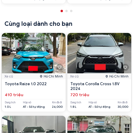
Cùng loại dành cho bạn
Xe cũ
Hồ Chí Minh
Xe cũ
Hồ Chí Minh
Toyota Raize 1.0 2022
Toyota Corolla Cross 1.8V
2024
410 triệu
720 triệu
Dung tích
Hộp số
Km đã đi
Dung tích
Hộp số
Km đã đi
1.0 L
AT - Số tự động
24,000
1.8 L
AT - Số tự động
30,000