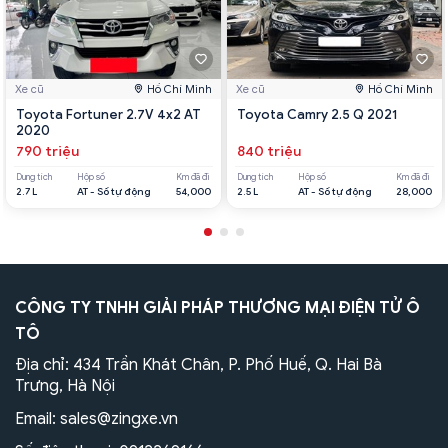
Xe cũ
Hồ Chí Minh
Xe cũ
Hồ Chí Minh
Toyota Fortuner 2.7V 4x2 AT
Toyota Camry 2.5 Q 2021
2020
790 triệu
840 triệu
Dung tích
Hộp số
Km đã đi
Dung tích
Hộp số
Km đã đi
2.7 L
AT - Số tự động
54,000
2.5 L
AT - Số tự động
28,000
CÔNG TY TNHH GIẢI PHÁP THƯƠNG MẠI ĐIỆN TỬ Ô
TÔ
Địa chỉ: 434 Trần Khát Chân, P. Phố Huế, Q. Hai Bà
Trưng, Hà Nội
Email:
sales@zingxe.vn