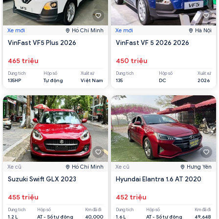
Xe mới
Hồ Chí Minh
Xe mới
Hà Nội
VinFast VF5 Plus 2026
VinFast VF 5 2026 2026
465 triệu
450 triệu
Dung tích
Hộp số
Xuất xứ
Dung tích
Hộp số
Xuất xứ
135HP
Tự động
Việt Nam
135
DC
2026
Xe cũ
Hồ Chí Minh
Xe cũ
Hưng Yên
Suzuki Swift GLX 2023
Hyundai Elantra 1.6 AT 2020
455 triệu
452 triệu
Dung tích
Hộp số
Km đã đi
Dung tích
Hộp số
Km đã đi
1.2 L
AT - Số tự động
40,000
1.6 L
AT - Số tự động
49,648