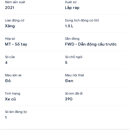
Năm sản xuất
Xuất xứ
2021
Lắp ráp
Loại động cơ
Dung tích động cơ (lít)
Xăng
1.5 L
Hộp số
Dẫn động
MT - Số tay
FWD - Dẫn động cầu trước
Số cửa
Số chỗ ngồi
4
5
Màu sơn xe
Màu nội thất
Đỏ
Đen
Tình trạng
Số km đã đi
Xe cũ
390
Số lần đăng ký
1