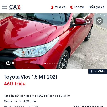
Mua xe
Bán xe
Đấu giá xe
8
Lai Châu
Toyota Vios 1.5 MT 2021
460 triệu
Kẹt tiền cần bán gấp Vios 2021 số sàn odo 390km.
Giá muốn bán 460 triệu.