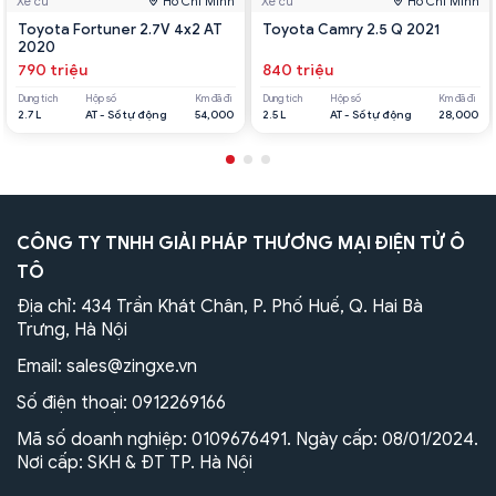
Xe cũ
Hồ Chí Minh
Xe cũ
Hồ Chí Minh
Toyota Fortuner 2.7V 4x2 AT
Toyota Camry 2.5 Q 2021
2020
790 triệu
840 triệu
Dung tích
Hộp số
Km đã đi
Dung tích
Hộp số
Km đã đi
2.7 L
AT - Số tự động
54,000
2.5 L
AT - Số tự động
28,000
CÔNG TY TNHH GIẢI PHÁP THƯƠNG MẠI ĐIỆN TỬ Ô
TÔ
Địa chỉ: 434 Trần Khát Chân, P. Phố Huế, Q. Hai Bà
Trưng, Hà Nội
Email:
sales@zingxe.vn
Số điện thoại:
0912269166
Mã số doanh nghiệp: 0109676491. Ngày cấp: 08/01/2024.
Nơi cấp: SKH & ĐT TP. Hà Nội