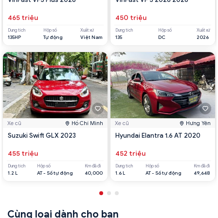
465 triệu
450 triệu
Dung tích
Hộp số
Xuất xứ
Dung tích
Hộp số
Xuất xứ
135HP
Tự động
Việt Nam
135
DC
2026
Xe cũ
Hồ Chí Minh
Xe cũ
Hưng Yên
Suzuki Swift GLX 2023
Hyundai Elantra 1.6 AT 2020
455 triệu
452 triệu
Dung tích
Hộp số
Km đã đi
Dung tích
Hộp số
Km đã đi
1.2 L
AT - Số tự động
40,000
1.6 L
AT - Số tự động
49,648
Cùng loại dành cho bạn