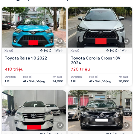
Xe cũ
Hồ Chí Minh
Xe cũ
Hồ Chí Minh
Toyota Raize 1.0 2022
Toyota Corolla Cross 1.8V
2024
410 triệu
720 triệu
Dung tích
Hộp số
Km đã đi
Dung tích
Hộp số
Km đã đi
1.0 L
AT - Số tự động
24,000
1.8 L
AT - Số tự động
30,000