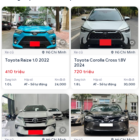
Xe cũ
Hồ Chí Minh
Xe cũ
Hồ Chí Minh
Toyota Raize 1.0 2022
Toyota Corolla Cross 1.8V
2024
410 triệu
720 triệu
Dung tích
Hộp số
Km đã đi
Dung tích
Hộp số
Km đã đi
1.0 L
AT - Số tự động
24,000
1.8 L
AT - Số tự động
30,000
Xe cũ
Hồ Chí Minh
Xe cũ
Hồ Chí Minh