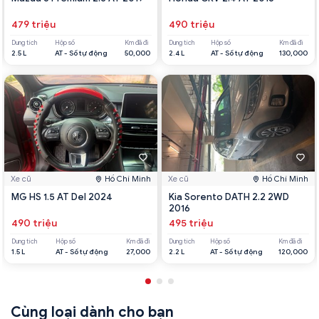
479 triệu
490 triệu
Dung tích
Hộp số
Km đã đi
Dung tích
Hộp số
Km đã đi
2.5 L
AT - Số tự động
50,000
2.4 L
AT - Số tự động
130,000
Xe cũ
Hồ Chí Minh
Xe cũ
Hồ Chí Minh
MG HS 1.5 AT Del 2024
Kia Sorento DATH 2.2 2WD
2016
490 triệu
495 triệu
Dung tích
Hộp số
Km đã đi
Dung tích
Hộp số
Km đã đi
1.5 L
AT - Số tự động
27,000
2.2 L
AT - Số tự động
120,000
Cùng loại dành cho bạn