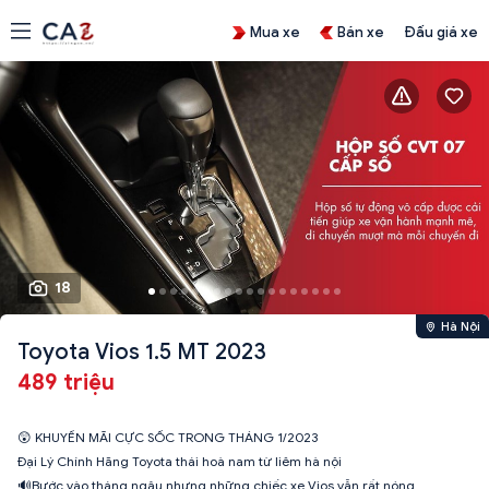
Mua xe
Bán xe
Đấu giá xe
18
Hà Nội
Toyota Vios 1.5 MT 2023
489 triệu
😲 KHUYẾN MÃI CỰC SỐC TRONG THÁNG 1/2023
Đại Lý Chính Hãng Toyota thái hoà nam từ liêm hà nội
🔊Bước vào tháng ngâu nhưng những chiếc xe Vios vẫn rất nóng