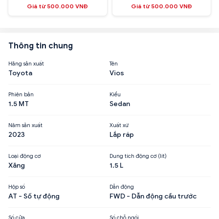
Giá từ 500.000 VNĐ
Giá từ 500.000 VNĐ
Thông tin chung
Hãng sản xuất
Tên
Toyota
Vios
Phiên bản
Kiểu
1.5 MT
Sedan
Năm sản xuất
Xuất xứ
2023
Lắp ráp
Loại động cơ
Dung tích động cơ (lít)
Xăng
1.5 L
Hộp số
Dẫn động
AT - Số tự động
FWD - Dẫn động cầu trước
Số cửa
Số chỗ ngồi