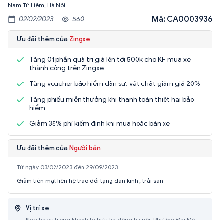
Nam Từ Liêm, Hà Nội.
Mã: CA0003936
02/02/2023
560
Ưu đãi thêm của
Zingxe
Tặng 01 phần quà trị giá lên tới 500k cho KH mua xe
thành công trên Zingxe
Tặng voucher bảo hiểm dân sự, vật chất giảm giá 20%
Tặng phiếu miễn thưởng khi thanh toán thiệt hại bảo
hiểm
Giảm 35% phí kiểm định khi mua hoặc bán xe
Ưu đãi thêm của
Người bán
Từ ngày 03/02/2023 đến 29/09/2023
Giảm tiền mặt liên hệ trao đổi tặng dán kính , trải sàn
Vị trí xe
Ngã ba vũ trọng khánh tố hữu hà đông hà nội, Phường Đại Mỗ,