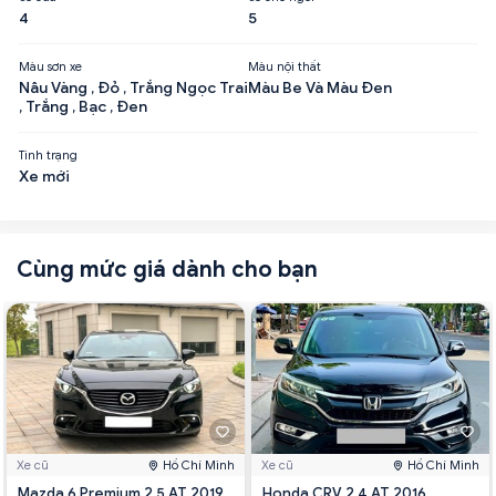
4
5
Màu sơn xe
Màu nội thất
Nâu Vàng , Đỏ , Trắng Ngọc Trai
Màu Be Và Màu Đen
, Trắng , Bạc , Đen
Tình trạng
Xe mới
Cùng mức giá dành cho bạn
Xe cũ
Hồ Chí Minh
Xe cũ
Hồ Chí Minh
Mazda 6 Premium 2.5 AT 2019
Honda CRV 2.4 AT 2016