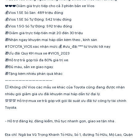
❤️❤️❤️Giảm giá trực tiếp cho cả 3 phiên bản xe Vios
💰Vios 1.5E Số Sàn: 489 triệu đồng
💰Vios 1.5E Số Tự Động: 542 triệu đồng
💰Vios 1.5G Số Tự Động: 592 triệu đồng
🎁Giảm giá trực tiếp tiền mặt 20 đến 30 triệu
🎁Nhận ngay khuyến mại hấp dẫn kèm theo , kính sàn
#TOYOTA_VIOS xác nhận mức 💰 #ưu_đãi *** từ trước tới nay.
🎁Ưu đãi Quý KH mua xe #VIOS_2023
🎁Hỗ trợ trả góp tối đa 80% giá trị xe.
🎁Đủ màu, sẵn xe giao ngay.
🎁Tặng kèm:nhiều phần quà khác
——————————————
💥 Không chỉ Vios các mẫu xe khác của Toyota cũng đang được nhận
nhiều gói giảm giá ưu đãi khuyến mại hấp dẫn từ đại lý.
💯💯💯 Hỗ trợ mua xe trả góp với gói lãi suất ưu đãi từ công ty tài chính
Toyota.
- Hỗ trợ đăng ký, đăng kiểm, thủ tục nhanh gọn, giao xe tận nhà .
Địa chỉ: Ngã ba Vũ Trọng Khánh Tố Hữu, Số 1, đường Tố Hữu, Mộ Lao, Quận