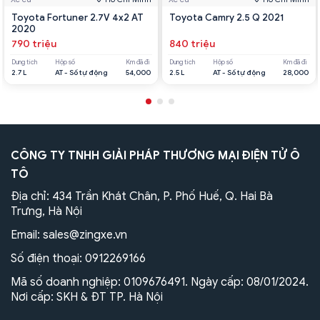
Toyota Fortuner 2.7V 4x2 AT
Toyota Camry 2.5 Q 2021
2020
790 triệu
840 triệu
Dung tích
Hộp số
Km đã đi
Dung tích
Hộp số
Km đã đi
2.7 L
AT - Số tự động
54,000
2.5 L
AT - Số tự động
28,000
CÔNG TY TNHH GIẢI PHÁP THƯƠNG MẠI ĐIỆN TỬ Ô
TÔ
Địa chỉ: 434 Trần Khát Chân, P. Phố Huế, Q. Hai Bà
Trưng, Hà Nội
Email:
sales@zingxe.vn
Số điện thoại:
0912269166
Mã số doanh nghiệp: 0109676491. Ngày cấp: 08/01/2024.
Nơi cấp: SKH & ĐT TP. Hà Nội