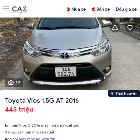
Mua xe
Bán xe
Đấu giá xe
19
Thái Nguyên
Toyota Vios 1.5G AT 2016
445 triệu
Em bán Vios G 2016 máy mới đẹp xuất sắc
Xe nguyên bản nhà sản xuất
Keo chỉ máy móc nguyên zin