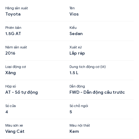
Hãng sản xuất
Tên
Toyota
Vios
Phiên bản
Kiểu
1.5G AT
Sedan
Năm sản xuất
Xuất xứ
2016
Lắp ráp
Loại động cơ
Dung tích động cơ (lít)
Xăng
1.5 L
Hộp số
Dẫn động
AT - Số tự động
FWD - Dẫn động cầu trước
Số cửa
Số chỗ ngồi
4
5
Màu sơn xe
Màu nội thất
Vàng Cát
Kem