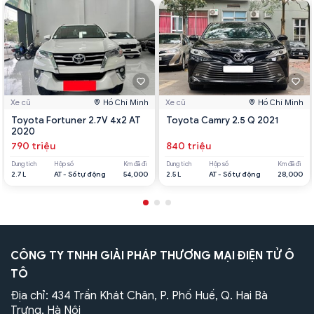
Xe cũ
Hồ Chí Minh
Xe cũ
Hồ Chí Minh
Toyota Fortuner 2.7V 4x2 AT
Toyota Camry 2.5 Q 2021
2020
790 triệu
840 triệu
Dung tích
Hộp số
Km đã đi
Dung tích
Hộp số
Km đã đi
2.7 L
AT - Số tự động
54,000
2.5 L
AT - Số tự động
28,000
CÔNG TY TNHH GIẢI PHÁP THƯƠNG MẠI ĐIỆN TỬ Ô
TÔ
Địa chỉ: 434 Trần Khát Chân, P. Phố Huế, Q. Hai Bà
Trưng, Hà Nội