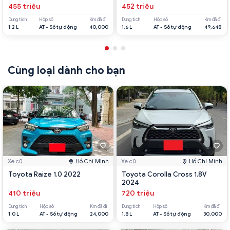
455 triệu
452 triệu
Dung tích
Hộp số
Km đã đi
Dung tích
Hộp số
Km đã đi
1.2 L
AT - Số tự động
40,000
1.6 L
AT - Số tự động
49,648
Cùng loại dành cho bạn
Xe cũ
Hồ Chí Minh
Xe cũ
Hồ Chí Minh
Toyota Raize 1.0 2022
Toyota Corolla Cross 1.8V
2024
410 triệu
720 triệu
Dung tích
Hộp số
Km đã đi
Dung tích
Hộp số
Km đã đi
1.0 L
AT - Số tự động
24,000
1.8 L
AT - Số tự động
30,000