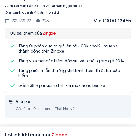
Cam kết văn bản k đâm va tai nạn ngập nước
Giá loanh quanh 4 trăm hơn tí ti
Mã: CA0002465
27/12/2022
726
Ưu đãi thêm của
Zingxe
Tặng 01 phần quà trị giá lên tới 500k cho KH mua xe
thành công trên Zingxe
Tặng voucher bảo hiểm dân sự, vật chất giảm giá 20%
Tặng phiếu miễn thưởng khi thanh toán thiệt hại bảo
hiểm
Giảm 35% phí kiểm định khi mua hoặc bán xe
Vị trí xe
Cổ Lũng - Phú Lương - Thái Nguyên
Lợi ích khi mua qua
Zingxe