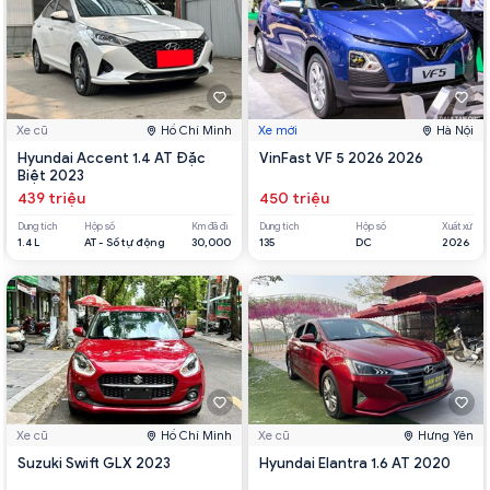
Xe cũ
Hồ Chí Minh
Xe mới
Hà Nội
Hyundai Accent 1.4 AT Đặc
VinFast VF 5 2026 2026
Biệt 2023
439 triệu
450 triệu
Dung tích
Hộp số
Km đã đi
Dung tích
Hộp số
Xuất xứ
1.4 L
AT - Số tự động
30,000
135
DC
2026
Xe cũ
Hồ Chí Minh
Xe cũ
Hưng Yên
Suzuki Swift GLX 2023
Hyundai Elantra 1.6 AT 2020