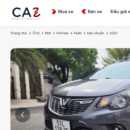
Mua xe
Bán xe
Đấu giá 
Trang chủ
Ô tô
Mới
VinFast
Fadil
tiêu chuẩn
2021