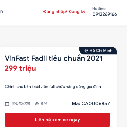
Hotline
ản
Đăng nhập/ Đăng ký
0912269166
Hồ Chí Minh
VinFast Fadil tiêu chuẩn 2021
299 triệu
Chính chủ bán fadil , lên full chức năng dùng gia đình
Mã: CA0006857
18/07/2025
514
Liên hệ xem xe ngay