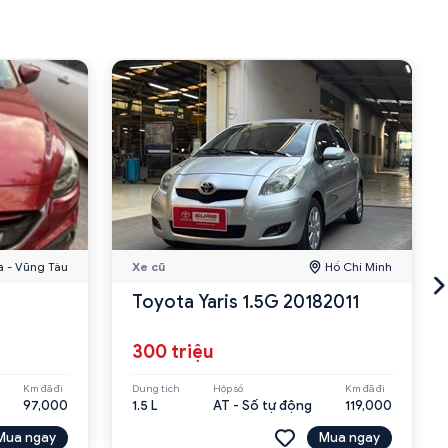
a - Vũng Tàu
Xe cũ
Hồ Chí Minh
Toyota Yaris 1.5G 20182011
300 triệu
Km đã đi
Dung tích
Hộp số
Km đã đi
97,000
1.5 L
AT - Số tự động
119,000
Mua ngay
Mua ngay