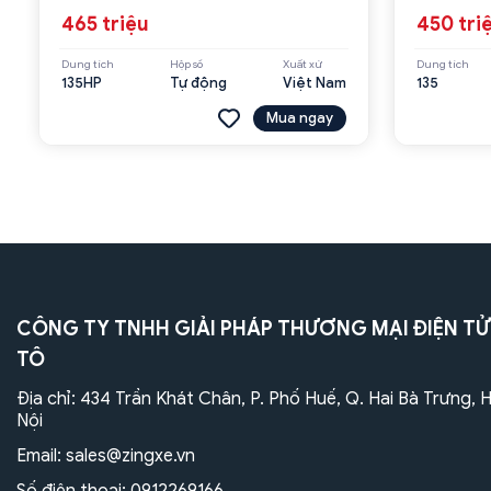
465 triệu
450 tri
Dung tích
Hộp số
Xuất xứ
Dung tích
135HP
Tự động
Việt Nam
135
Mua ngay
CÔNG TY TNHH GIẢI PHÁP THƯƠNG MẠI ĐIỆN TỬ
TÔ
Địa chỉ: 434 Trần Khát Chân, P. Phố Huế, Q. Hai Bà Trưng, 
Nội
Email:
sales@zingxe.vn
Số điện thoại:
0912269166