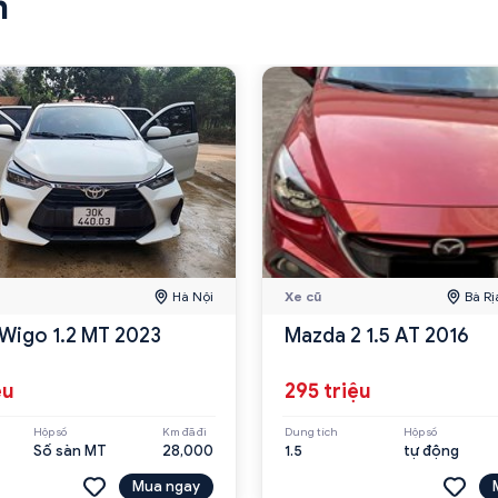
n
Hà Nội
Xe cũ
Bà Rị
Wigo 1.2 MT 2023
Mazda 2 1.5 AT 2016
ệu
295 triệu
Hộp số
Km đã đi
Dung tích
Hộp số
Số sàn MT
28,000
1.5
tự động
Mua ngay