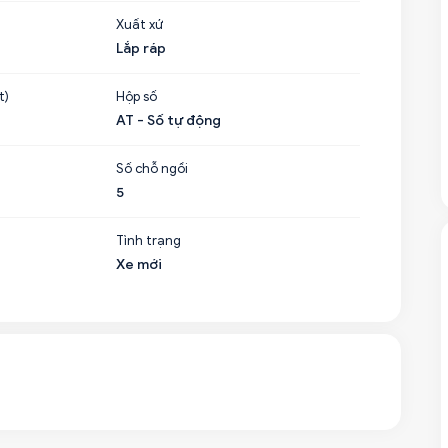
Xuất xứ
Lắp ráp
t)
Hộp số
AT - Số tự động
Số chỗ ngồi
5
Tình trạng
Xe mới