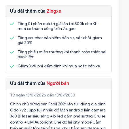
Ưu đãi thêm của
Zingxe
Tặng 01 phần quà trị giá lên tới 500k cho KH
mua xe thành công trên Zingxe
Tặng voucher bảo hiểm dân sự, vật chất giảm
giá 20%
Tặng phiếu miễn thưởng khi thanh toán thiệt hại
bảo hiểm
Giảm 35% phí kiểm định khi mua hoặc bán xe
Ưu đãi thêm của
Người bán
Từ ngày 18/07/2025 đến 18/07/2030
Chính chủ đứng bán Fadil 2021 lên full dùng gia đình
Odo 7v2 , upp full nhiều đồ Màn android liền camera
360 Bi lazer siêu sáng + bi led gầm phá sương Cruise
control + LIM Auto light Chế độ lái city mode Cảm
biến áp suất lốp Đề nổ từ xa ZIN Thảm sàn da loại xịn