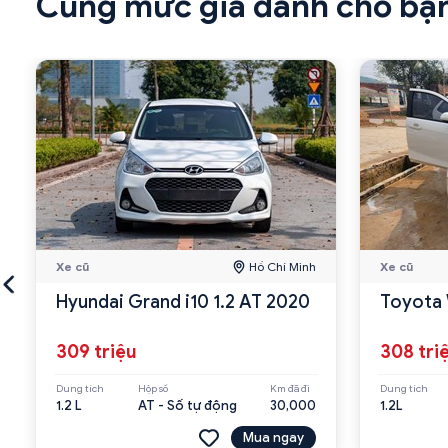
Cùng mức giá dành cho bạ
Xe cũ
Hồ Chí Minh
Xe cũ
Hyundai Grand i10 1.2 AT 2020
Toyota 
309 triệu
308 tri
Dung tích
Hộp số
Km đã đi
Dung tích
1.2 L
AT - Số tự động
30,000
1.2L
Mua ngay