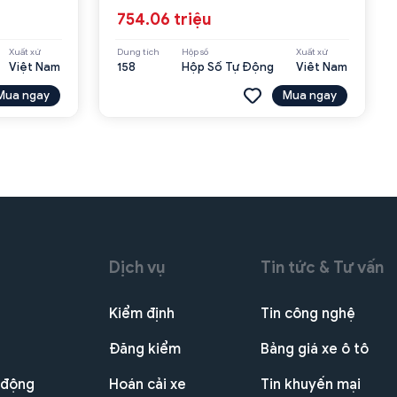
754.06 triệu
Xuất xứ
Dung tích
Hộp số
Xuất xứ
Việt Nam
158
Hộp Số Tự Động
Viêt Nam
Mua ngay
Mua ngay
Dịch vụ
Tin tức & Tư vấn
Kiểm định
Tin công nghệ
Đăng kiểm
Bảng giá xe ô tô
 động
Hoán cải xe
Tin khuyến mại