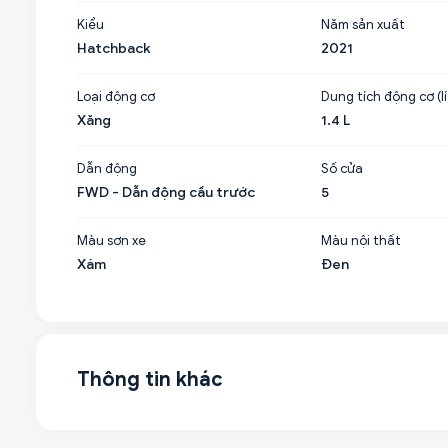
Kiểu
Năm sản xuất
Hatchback
2021
Loại động cơ
Dung tích động cơ (lí
Xăng
1.4 L
Dẫn động
Số cửa
FWD - Dẫn động cầu trước
5
Màu sơn xe
Màu nội thất
Xám
Đen
Thông tin khác