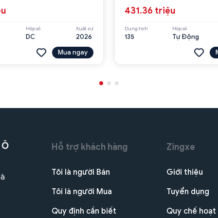
ệu
431.36 triệu
Hộp số
Xuất xứ
Dung tích
Hộp số
DC
2026
135
Tự Động
Mua ngay
 Ô
Hỗ trợ khách hàng
Zingxe
Tôi là người Bán
Giới thiệu
Hà
Tôi là người Mua
Tuyển dụng
Quy định cần biết
Quy chế hoạt