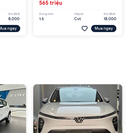
565 triệu
Km đã đi
Dung tích
Hộp số
Km đã đi
8,000
1.5
Cvt
18,000
Mua ngay
Mua ngay