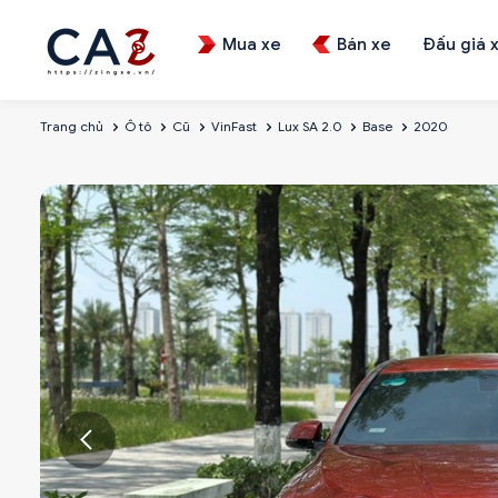
Mua xe
Bán xe
Đấu giá 
Trang chủ
Ô tô
Cũ
VinFast
Lux SA 2.0
Base
2020