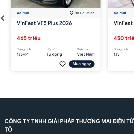
Xe mới
Hồ Chí Minh
Xe mới
VinFast VF5 Plus 2026
VinFast
465 triệu
450 tri
Dung tích
Hộp số
Xuất xứ
Dung tích
135HP
Tự động
Việt Nam
135
Mua ngay
CÔNG TY TNHH GIẢI PHÁP THƯƠNG MẠI ĐIỆN TỬ
TÔ