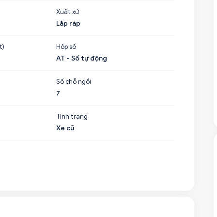
Xuất xứ
Lắp ráp
t)
Hộp số
AT - Số tự động
Số chỗ ngồi
7
Tình trạng
Xe cũ