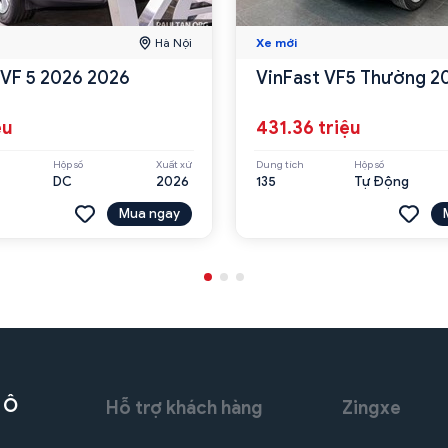
Hà Nội
Xe mới
 VF 5 2026 2026
VinFast VF5 Thường 2
ệu
431.36 triệu
Hộp số
Xuất xứ
Dung tích
Hộp số
DC
2026
135
Tự Động
Mua ngay
 Ô
Hỗ trợ khách hàng
Zingxe