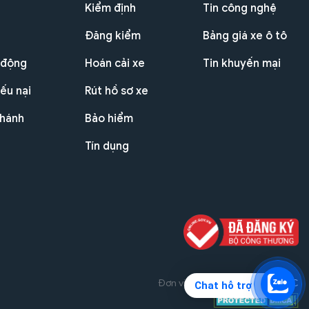
Kiểm định
Tin công nghệ
Đăng kiểm
Bảng giá xe ô tô
 động
Hoán cải xe
Tin khuyến mại
ếu nại
Rút hồ sơ xe
nhánh
Bảo hiểm
Tín dụng
Đơn vị triển khai dự án
THG JSC
Chat hỗ trợ