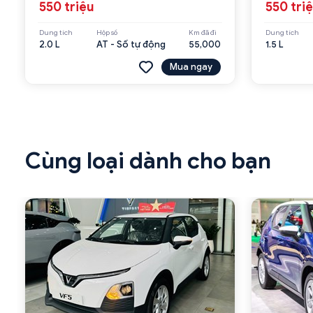
550 triệu
550 tri
Dung tích
Hộp số
Km đã đi
Dung tích
2.0 L
AT - Số tự động
55,000
1.5 L
Mua ngay
Cùng loại dành cho bạn