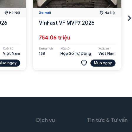
Hà Nội
Xe mới
Hà Nội
026
VinFast VF MVP7 2026
754.06 triệu
Xuất xứ
Dung tích
Hộp số
Xuất xứ
Việt Nam
158
Hộp Số Tự Động
Viêt Nam
Mua ngay
Mua ngay
Dịch vụ
Tin tức & Tư vấn