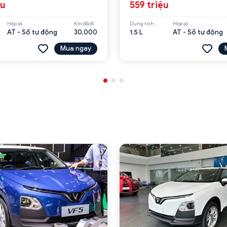
ệu
559 triệu
Hộp số
Km đã đi
Dung tích
Hộp số
AT - Số tự động
30,000
1.5 L
AT - Số tự động
Mua ngay