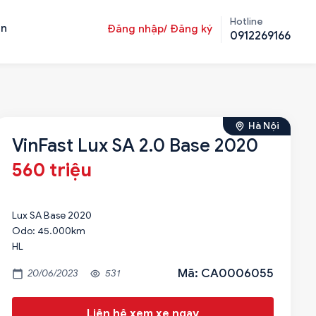
Hotline
ản
Đăng nhập/ Đăng ký
0912269166
Hà Nội
VinFast Lux SA 2.0 Base 2020
560 triệu
Lux SA Base 2020
Odo: 45.000km
HL
Mã: CA0006055
20/06/2023
531
Liên hệ xem xe ngay