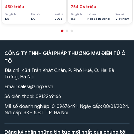
450 triệu
754.06 triệu
Dung tích
Hộp số
Xuất xứ
Dung tích
Hộp số
Xuất xứ
135
DC
2026
158
Hộp Số Tự Động
Viêt Nam
CÔNG TY TNHH GIẢI PHÁP THƯƠNG MẠI ĐIỆN TỬ Ô
TÔ
Địa chỉ: 434 Trần Khát Chân, P. Phố Huế, Q. Hai Bà
Trưng, Hà Nội
Email:
sales@zingxe.vn
Số điện thoại:
0912269166
Mã số doanh nghiệp: 0109676491. Ngày cấp: 08/01/2024.
Nơi cấp: SKH & ĐT TP. Hà Nội
Đăng ký nhận những tin tức mới nhất của chúng tôi