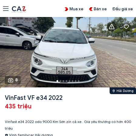
Mua xe
Bán xe
Đấu giá xe
8
Hải Dương
VinFast VF e34 2022
435 triệu
Vinfast e34 2022 odo 9000 Km Sơn zin cả xe . Giá yêu thương có hơn 400
triệu
☎️ Vinh familycar Hải dương