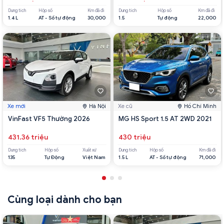
Dung tích
Hộp số
Km đã đi
Dung tích
Hộp số
Km đã đi
1.4 L
AT - Số tự động
30,000
1.5
Tự động
22,000
Xe mới
Hà Nội
Xe cũ
Hồ Chí Minh
VinFast VF5 Thường 2026
MG HS Sport 1.5 AT 2WD 2021
431.36 triệu
430 triệu
Dung tích
Hộp số
Xuất xứ
Dung tích
Hộp số
Km đã đi
135
Tự Động
Việt Nam
1.5 L
AT - Số tự động
71,000
Cùng loại dành cho bạn