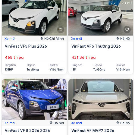
Xe mới
Hồ Chí Minh
Xe mới
Hà Nội
VinFast VF5 Plus 2026
VinFast VF5 Thường 2026
465 triệu
431.36 triệu
Dung tích
Hộp số
Xuất xứ
Dung tích
Hộp số
Xuất xứ
135HP
Tự động
Việt Nam
135
Tự Động
Việt Nam
Xe mới
Hà Nội
Xe mới
Hà Nội
VinFast VF 5 2026 2026
VinFast VF MVP7 2026