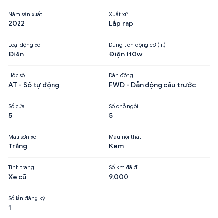
Năm sản xuất
Xuất xứ
2022
Lắp ráp
Loại động cơ
Dung tích động cơ (lít)
Điện
Điện 110w
Hộp số
Dẫn động
AT - Số tự động
FWD - Dẫn động cầu trước
Số cửa
Số chỗ ngồi
5
5
Màu sơn xe
Màu nội thất
Trắng
Kem
Tình trạng
Số km đã đi
Xe cũ
9,000
Số lần đăng ký
1