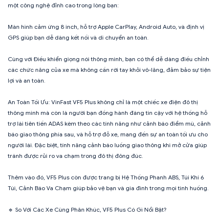
một công nghệ đỉnh cao trong lòng bạn:
Màn hình cảm ứng 8 inch, hỗ trợ Apple CarPlay, Android Auto, và định vị
GPS giúp bạn dễ dàng kết nối và di chuyển an toàn.
Cùng với Điều khiển giọng nói thông minh, bạn có thể dễ dàng điều chỉnh
các chức năng của xe mà không cần rời tay khỏi vô-lăng, đảm bảo sự tiện
lợi và an toàn.
An Toàn Tối Ưu: VinFast VF5 Plus không chỉ là một chiếc xe điện đô thị
thông minh mà còn là người bạn đồng hành đáng tin cậy với hệ thống hỗ
trợ lái tiên tiến ADAS kèm theo các tính năng như cảnh báo điểm mù, cảnh
báo giao thông phía sau, và hỗ trợ đỗ xe, mang đến sự an toàn tối ưu cho
người lái. Đặc biệt, tính năng cảnh báo luồng giao thông khi mở cửa giúp
tránh được rủi ro va chạm trong đô thị đông đúc.
Thêm vào đó, VF5 Plus còn được trang bị Hệ Thống Phanh ABS, Túi Khí 6
Túi, Cảnh Báo Va Chạm giúp bảo vệ bạn và gia đình trong mọi tình huống.
🔹 So Với Các Xe Cùng Phân Khúc, VF5 Plus Có Gì Nổi Bật?