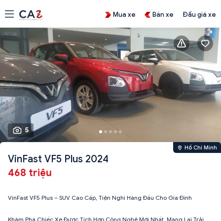
Mua xe
Bán xe
Đấu giá xe
5
Hồ Chí Minh
VinFast VF5 Plus 2024
468 triệu
VinFast VF5 Plus – SUV Cao Cấp, Tiện Nghi Hàng Đầu Cho Gia Đình
Khám Phá Chiếc Xe Được Tích Hợp Công Nghệ Mới Nhất, Mang Lại Trải