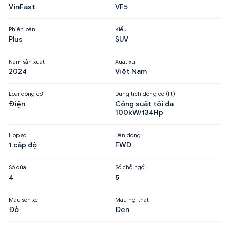
VinFast
VF5
Phiên bản
Kiểu
Plus
SUV
Năm sản xuất
Xuất xứ
2024
Việt Nam
Loại động cơ
Dung tích động cơ (lít)
Điện
Công suất tối đa
100kW/134Hp
Hộp số
Dẫn động
1 cấp độ
FWD
Số cửa
Số chỗ ngồi
4
5
Màu sơn xe
Màu nội thất
Đỏ
Đen