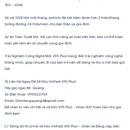
150 – 200k.
Và với 1000 Km mỗi tháng, anh/chị đã tiết kiệm được hơn 2 triệu/tháng
tương đương 24 triệu/năm cho bản thân và gia đình.
Sự An Toàn Tuyệt Đối: Với các tính năng an toàn tiên tiến, bạn có thể hoàn
toàn yên tâm khi di chuyển cùng gia đình.
Trải Nghiệm Công Nghệ Mới: VF5 Plus mang đến trải nghiệm công nghệ
thông minh, giúp chuyến đi của bạn trở nên dễ dàng và thú vị hơn bao giờ
hết.
🚀 Liên Hệ Ngay Để Sở Hữu VinFast VF5 Plus!
Hãy gọi ngay Mr. Quang
Số điện thoại: 0931222704
Email: Dinhdangquang3@gmail.com
Để nhận tư vấn chi tiết và sở hữu VF5 Plus – chiếc SUV hoàn hảo cho gia
đình bạn!
👉 Đừng bỏ lỡ cơ hội sở hữu VinFast VF5 Plus – chiếc xe Đẳng cấp, tiện