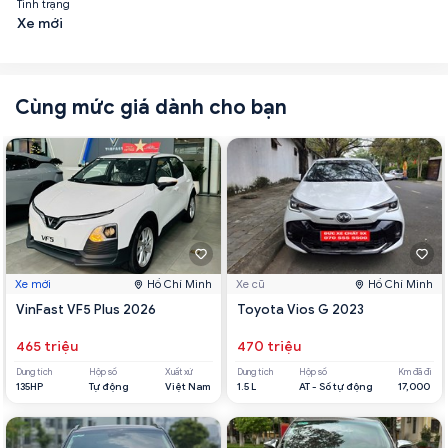
Tình trạng
Xe mới
Cùng mức giá dành cho bạn
Xe mới
Hồ Chí Minh
Xe cũ
Hồ Chí Minh
VinFast VF5 Plus 2026
Toyota Vios G 2023
465 triệu
470 triệu
Dung tích
Hộp số
Xuất xứ
Dung tích
Hộp số
Km đã đi
135HP
Tự động
Việt Nam
1.5 L
AT - Số tự động
17,000