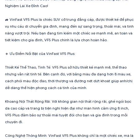
Nghiệm Lái Xe Đỉnh Cao!
🚙 VinFast VF5 Plus là chiếc SUV cỡ trung đẳng cấp, được thiết kế để phục
vụ nhu cầu di chuyển gia đình, mang đến sự sang trọng, thoải mái, và tính
năng vượt trội. Nếu bạn đang tìm kiếm một chiếc xe mạnh mẽ, an toàn và
tiết kiệm cho gia đình, VF5 Plus chính là lựa chọn hoàn hảo.
🔹 Ưu Điểm Nổi Bật của VinFast VF5 Plus:
Thiết Kế Thể Thao, Tinh Tế: VF5 Plus sở hữu thiết kế mạnh mẽ, thể thao
nhưng vẫn rất tinh tế. Bên cạnh đó, với bảng màu đa dạng hơn 8 màu xe,
cách phối màu độc đáo, thời thượng và đường nét dứt khoát giúp anh/chị
dễ dàng thể hiện phong cách cá tính của mình.
Khoang Nội Thất Rộng Rãi: Với không gian nội thất rộng rãi, ghế ngồi bọc
da cao cấp và trang bị tiện nghi hiện đại như màn hình cảm ứng 8 inch,
VF5 Plus đảm bảo sự thoải mái tuyệt đối cho bạn và gia đình trong mỗi
chuyến đi.
Công Nghệ Thông Minh: VinFast VF5 Plus không chỉ là một chiếc xe, mà là