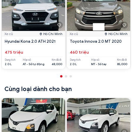
Xe cũ
Hồ Chí Minh
Xe cũ
Hồ Chí Minh
Hyundai Kona 2.0 ATH 2021
Toyota Innova 2.0 MT 2020
475 triệu
460 triệu
Dung tích
Hộp số
Km đã đi
Dung tích
Hộp số
Km đã đi
2.0 L
AT - Số tự động
48,000
2.0 L
MT - Số tay
85,000
Cùng loại dành cho bạn