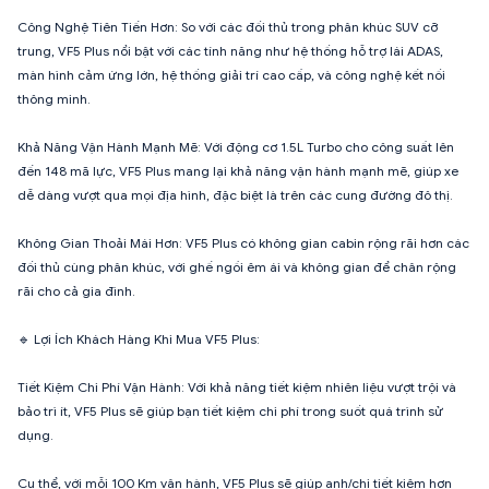
Công Nghệ Tiên Tiến Hơn: So với các đối thủ trong phân khúc SUV cỡ
trung, VF5 Plus nổi bật với các tính năng như hệ thống hỗ trợ lái ADAS,
màn hình cảm ứng lớn, hệ thống giải trí cao cấp, và công nghệ kết nối
thông minh.
Khả Năng Vận Hành Mạnh Mẽ: Với động cơ 1.5L Turbo cho công suất lên
đến 148 mã lực, VF5 Plus mang lại khả năng vận hành mạnh mẽ, giúp xe
dễ dàng vượt qua mọi địa hình, đặc biệt là trên các cung đường đô thị.
Không Gian Thoải Mái Hơn: VF5 Plus có không gian cabin rộng rãi hơn các
đối thủ cùng phân khúc, với ghế ngồi êm ái và không gian để chân rộng
rãi cho cả gia đình.
🔹 Lợi Ích Khách Hàng Khi Mua VF5 Plus:
Tiết Kiệm Chi Phí Vận Hành: Với khả năng tiết kiệm nhiên liệu vượt trội và
bảo trì ít, VF5 Plus sẽ giúp bạn tiết kiệm chi phí trong suốt quá trình sử
dụng.
Cụ thể, với mỗi 100 Km vận hành, VF5 Plus sẽ giúp anh/chị tiết kiệm hơn