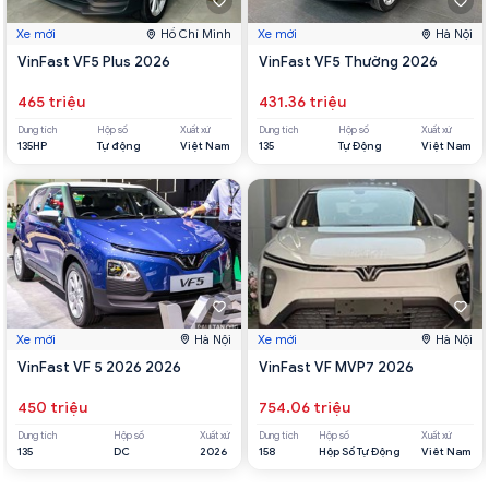
Xe mới
Hồ Chí Minh
Xe mới
Hà Nội
VinFast VF5 Plus 2026
VinFast VF5 Thường 2026
465 triệu
431.36 triệu
Dung tích
Hộp số
Xuất xứ
Dung tích
Hộp số
Xuất xứ
135HP
Tự động
Việt Nam
135
Tự Động
Việt Nam
Xe mới
Hà Nội
Xe mới
Hà Nội
VinFast VF 5 2026 2026
VinFast VF MVP7 2026
450 triệu
754.06 triệu
Dung tích
Hộp số
Xuất xứ
Dung tích
Hộp số
Xuất xứ
135
DC
2026
158
Hộp Số Tự Động
Viêt Nam