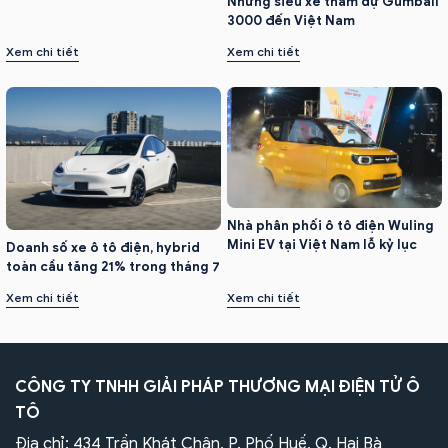
Những siêu xe tham dự Gumball
3000 đến Việt Nam
Xem chi tiết
Xem chi tiết
Nhà phân phối ô tô điện Wuling
Mini EV tại Việt Nam lỗ kỷ lục
Doanh số xe ô tô điện, hybrid
toàn cầu tăng 21% trong tháng 7
Xem chi tiết
Xem chi tiết
CÔNG TY TNHH GIẢI PHÁP THƯƠNG MẠI ĐIỆN TỬ Ô
TÔ
Địa chỉ: 434 Trần Khát Chân, P. Phố Huế, Q. Hai Bà