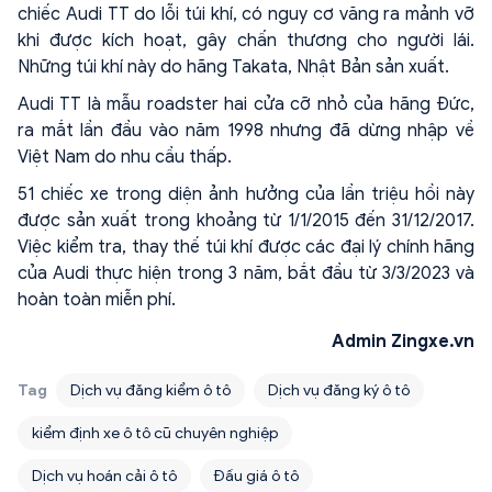
chiếc Audi TT do lỗi túi khí, có nguy cơ văng ra mảnh vỡ
khi được kích hoạt, gây chấn thương cho người lái.
Những túi khí này do hãng Takata, Nhật Bản sản xuất.
Audi TT là mẫu roadster hai cửa cỡ nhỏ của hãng Đức,
ra mắt lần đầu vào năm 1998 nhưng đã dừng nhập về
Việt Nam do nhu cầu thấp.
51 chiếc xe trong diện ảnh hưởng của lần triệu hồi này
được sản xuất trong khoảng từ 1/1/2015 đến 31/12/2017.
Việc kiểm tra, thay thế túi khí được các đại lý chính hãng
của Audi thực hiện trong 3 năm, bắt đầu từ 3/3/2023 và
hoàn toàn miễn phí.
Admin Zingxe.vn
Tag
Dịch vụ đăng kiểm ô tô
Dịch vụ đăng ký ô tô
kiểm định xe ô tô cũ chuyên nghiệp
Dịch vụ hoán cải ô tô
Đấu giá ô tô