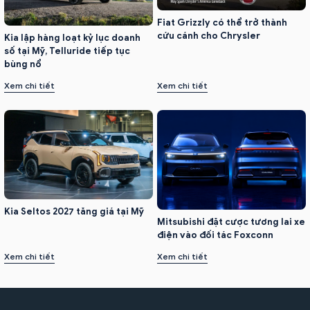
Fiat Grizzly có thể trở thành
cứu cánh cho Chrysler
Kia lập hàng loạt kỷ lục doanh
số tại Mỹ, Telluride tiếp tục
bùng nổ
Xem chi tiết
Xem chi tiết
Kia Seltos 2027 tăng giá tại Mỹ
Mitsubishi đặt cược tương lai xe
điện vào đối tác Foxconn
Xem chi tiết
Xem chi tiết