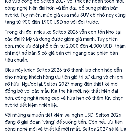
Kia vừa công bố Seltos 2027 với thiết kế hoàn toàn mới,
công nghệ hiện đại hơn và lần đầu bổ sung phiên bản
hybrid. Tuy nhiên, mức giá của mẫu SUV cỡ nhỏ này cũng
tăng từ 900 đến 1.900 USD so với đời trước.
Trong khi đó, nhiều xe Seltos 2026 vẫn còn tồn kho tại
các đại lý Mỹ và đang được giảm giá mạnh. Tùy phiên
bản, mức ưu đãi phổ biến từ 2.000 đến 4.000 USD, thậm
chí một số bản S có giá bán chỉ ngang các phiên bản
tiêu chuẩn.
Điều này khiến Seltos 2026 trở thành lựa chọn hấp dẫn
cho những khách hàng ưu tiên giá trị sử dụng và chi phí
sở hữu. Ngược lại, Seltos 2027 mang đến thiết kế mới
đồng bộ với các mẫu Kia thế hệ mới, nội thất hiện đại
hơn, công nghệ nâng cấp và hứa hẹn có thêm tùy chọn
hybrid tiết kiệm nhiên liệu.
Với những ai muốn tiết kiệm vài nghìn USD, Seltos 2026
đang ở giai đoạn "vàng" để xuống tiền. Còn nếu ưu tiên
công nghệ mới và thiết kế mới nhất, Seltos 2027 sẽ là lựa