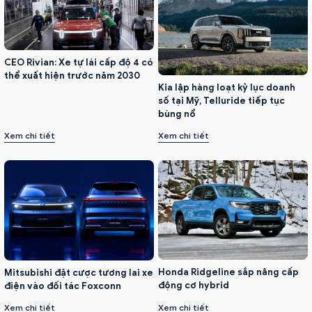
CEO Rivian: Xe tự lái cấp độ 4 có
thể xuất hiện trước năm 2030
Kia lập hàng loạt kỷ lục doanh
số tại Mỹ, Telluride tiếp tục
bùng nổ
Xem chi tiết
Xem chi tiết
Honda Ridgeline sắp nâng cấp
Mitsubishi đặt cược tương lai xe
động cơ hybrid
điện vào đối tác Foxconn
Xem chi tiết
Xem chi tiết