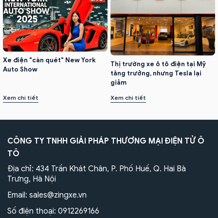
Xe điện "càn quét" New York
Thị trường xe ô tô điện tại Mỹ
Auto Show
tăng trưởng, nhưng Tesla lại
giảm
Xem chi tiết
Xem chi tiết
CÔNG TY TNHH GIẢI PHÁP THƯƠNG MẠI ĐIỆN TỬ Ô
TÔ
Địa chỉ: 434 Trần Khát Chân, P. Phố Huế, Q. Hai Bà
Trưng, Hà Nội
Email:
sales@zingxe.vn
Số điện thoại:
0912269166