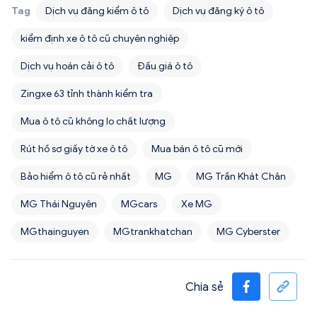
Tag
Dịch vụ đăng kiểm ô tô
Dịch vụ đăng ký ô tô
kiểm định xe ô tô cũ chuyên nghiệp
Dịch vụ hoán cải ô tô
Đấu giá ô tô
Zingxe 63 tỉnh thành kiểm tra
Mua ô tô cũ không lo chất lượng
Rút hồ sơ giấy tờ xe ô tô
Mua bán ô tô cũ mới
Bảo hiểm ô tô cũ rẻ nhất
MG
MG Trần Khát Chân
MG Thái Nguyên
MGcars
Xe MG
MGthainguyen
MGtrankhatchan
MG Cyberster
Chia sẻ