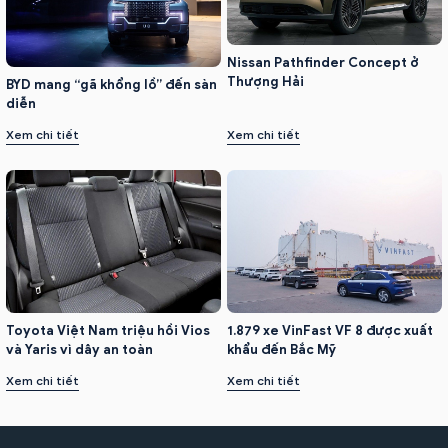
Nissan Pathfinder Concept ở
Thượng Hải
BYD mang “gã khổng lồ” đến sàn
diễn
Xem chi tiết
Xem chi tiết
Toyota Việt Nam triệu hồi Vios
1.879 xe VinFast VF 8 được xuất
và Yaris vì dây an toàn
khẩu đến Bắc Mỹ
Xem chi tiết
Xem chi tiết