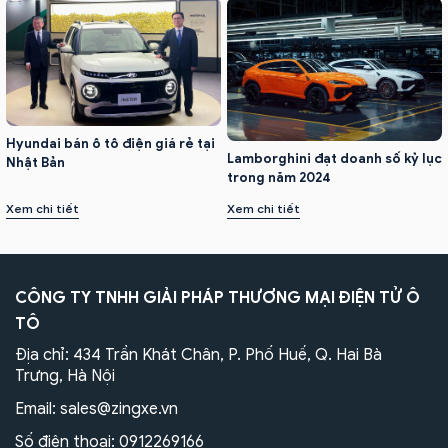
Hyundai bán ô tô điện giá rẻ tại
Lamborghini đạt doanh số kỷ lục
Nhật Bản
trong năm 2024
Xem chi tiết
Xem chi tiết
CÔNG TY TNHH GIẢI PHÁP THƯƠNG MẠI ĐIỆN TỬ Ô
TÔ
Địa chỉ: 434 Trần Khát Chân, P. Phố Huế, Q. Hai Bà
Trưng, Hà Nội
Email:
sales@zingxe.vn
Số điện thoại:
0912269166